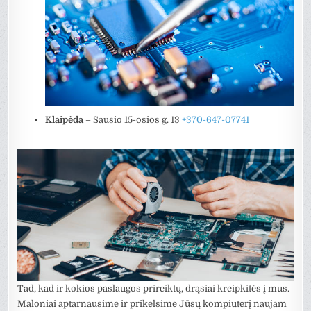
Klaipėda
– Sausio 15-osios g. 13
+370-647-07741
Tad, kad ir kokios paslaugos prireiktų, drąsiai kreipkitės į mus.
Maloniai aptarnausime ir prikelsime Jūsų kompiuterį naujam