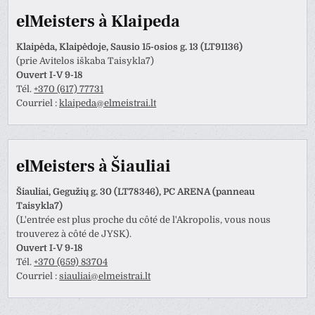
elMeisters à Klaipeda
Klaipėda, Klaipėdoje, Sausio 15-osios g. 13 (LT91136)
(prie Avitelos iškaba Taisykla7)
Ouvert I-V 9-18
Tél.
+370 (617) 77731
Courriel :
klaipeda@elmeistrai.lt
elMeisters à Šiauliai
Šiauliai, Gegužių g. 30 (LT78346), PC ARENA (panneau
Taisykla7)
(L'entrée est plus proche du côté de l'Akropolis, vous nous
trouverez à côté de JYSK).
Ouvert I-V 9-18
Tél.
+370 (659) 83704
Courriel :
siauliai@elmeistrai.lt