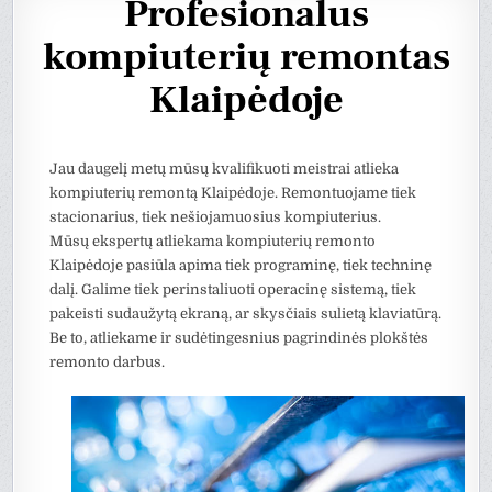
Profesionalus
kompiuterių remontas
Klaipėdoje
Jau daugelį metų mūsų kvalifikuoti meistrai atlieka
kompiuterių remontą Klaipėdoje. Remontuojame tiek
stacionarius, tiek nešiojamuosius kompiuterius.
Mūsų ekspertų atliekama kompiuterių remonto
Klaipėdoje pasiūla apima tiek programinę, tiek techninę
dalį. Galime tiek perinstaliuoti operacinę sistemą, tiek
pakeisti sudaužytą ekraną, ar skysčiais sulietą klaviatūrą.
Be to, atliekame ir sudėtingesnius pagrindinės plokštės
remonto darbus.