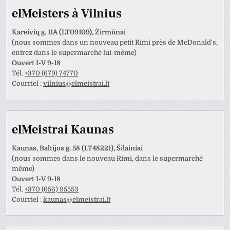
elMeisters à Vilnius
Kareivių g. 11A (LT09109), Žirmūnai
(nous sommes dans un nouveau petit Rimi près de McDonald's,
entrez dans le supermarché lui-même)
Ouvert I-V 9-18
Tél.
+370 (679) 74770
Courriel :
vilnius@elmeistrai.lt
elMeistrai Kaunas
Kaunas, Baltijos g. 58 (LT48221), Šilainiai
(nous sommes dans le nouveau Rimi, dans le supermarché
même)
Ouvert I-V 9-18
Tél.
+370 (656) 95553
Courriel :
kaunas@elmeistrai.lt