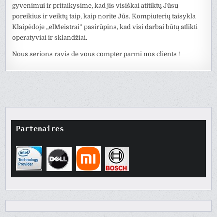
gyvenimui ir pritaikysime, kad jis visiškai atitiktų Jūsų
poreikius ir veiktų taip, kaip norite Jūs. Kompiuterių taisykla
Klaipėdoje „elMeistrai” pasirūpins, kad visi darbai būtų atlikti
operatyviai ir sklandžiai.
Nous serions ravis de vous compter parmi nos clients !
Partenaires