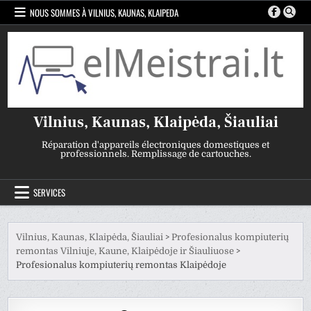
Skip
NOUS SOMMES À VILNIUS, KAUNAS, KLAIPEDA
to
content
Vilnius, Kaunas, Klaipėda, Šiauliai
Réparation d'appareils électroniques domestiques et
professionnels. Remplissage de cartouches.
SERVICES
Vilnius, Kaunas, Klaipėda, Šiauliai
>
Profesionalus kompiuterių
remontas Vilniuje, Kaune, Klaipėdoje ir Šiauliuose
>
Profesionalus kompiuterių remontas Klaipėdoje