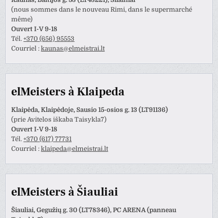
(nous sommes dans le nouveau Rimi, dans le supermarché
même)
Ouvert I-V 9-18
Tél.
+370 (656) 95553
Courriel :
kaunas@elmeistrai.lt
elMeisters à Klaipeda
Klaipėda, Klaipėdoje, Sausio 15-osios g. 13 (LT91136)
(prie Avitelos iškaba Taisykla7)
Ouvert I-V 9-18
Tél.
+370 (617) 77731
Courriel :
klaipeda@elmeistrai.lt
elMeisters à Šiauliai
Šiauliai, Gegužių g. 30 (LT78346), PC ARENA (panneau