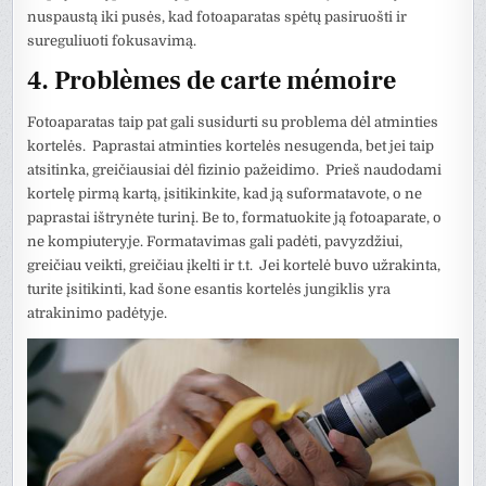
nuspaustą iki pusės, kad fotoaparatas spėtų pasiruošti ir
sureguliuoti fokusavimą.
4. Problèmes de carte mémoire
Fotoaparatas taip pat gali susidurti su problema dėl atminties
kortelės. Paprastai atminties kortelės nesugenda, bet jei taip
atsitinka, greičiausiai dėl fizinio pažeidimo. Prieš naudodami
kortelę pirmą kartą, įsitikinkite, kad ją suformatavote, o ne
paprastai ištrynėte turinį. Be to, formatuokite ją fotoaparate, o
ne kompiuteryje. Formatavimas gali padėti, pavyzdžiui,
greičiau veikti, greičiau įkelti ir t.t. Jei kortelė buvo užrakinta,
turite įsitikinti, kad šone esantis kortelės jungiklis yra
atrakinimo padėtyje.