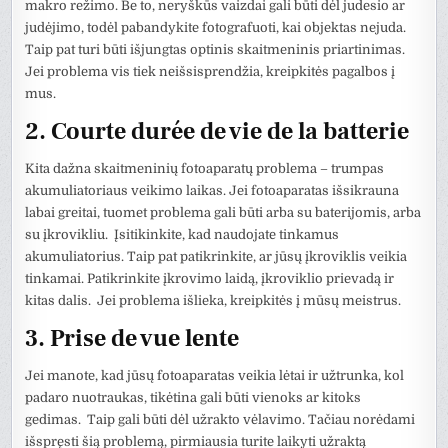
makro režimo. Be to, neryškūs vaizdai gali būti dėl judesio ar
judėjimo, todėl pabandykite fotografuoti, kai objektas nejuda.
Taip pat turi būti išjungtas optinis skaitmeninis priartinimas.
Jei problema vis tiek neišsisprendžia, kreipkitės pagalbos į
mus.
2. Courte durée de vie de la batterie
Kita dažna skaitmeninių fotoaparatų problema – trumpas
akumuliatoriaus veikimo laikas. Jei fotoaparatas išsikrauna
labai greitai, tuomet problema gali būti arba su baterijomis, arba
su įkrovikliu. Įsitikinkite, kad naudojate tinkamus
akumuliatorius. Taip pat patikrinkite, ar jūsų įkroviklis veikia
tinkamai. Patikrinkite įkrovimo laidą, įkroviklio prievadą ir
kitas dalis. Jei problema išlieka, kreipkitės į mūsų meistrus.
3. Prise de vue lente
Jei manote, kad jūsų fotoaparatas veikia lėtai ir užtrunka, kol
padaro nuotraukas, tikėtina gali būti vienoks ar kitoks
gedimas. Taip gali būti dėl užrakto vėlavimo. Tačiau norėdami
išspręsti šią problemą, pirmiausia turite laikyti užraktą