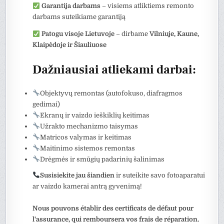
Garantija darbams
– visiems atliktiems remonto
darbams suteikiame garantiją
Patogu visoje Lietuvoje
– dirbame
Vilniuje, Kaune,
Klaipėdoje ir Šiauliuose
Dažniausiai atliekami darbai:
Objektyvų remontas (autofokuso, diafragmos
gedimai)
Ekranų ir vaizdo ieškiklių keitimas
Užrakto mechanizmo taisymas
Matricos valymas ir keitimas
Maitinimo sistemos remontas
Drėgmės ir smūgių padarinių šalinimas
Susisiekite jau šiandien
ir suteikite savo fotoaparatui
ar vaizdo kamerai antrą gyvenimą!
Nous pouvons établir des certificats de défaut pour
l'assurance, qui remboursera vos frais de réparation.