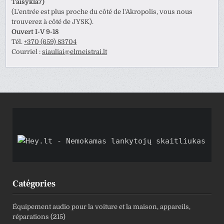
Taisykla7)
(L'entrée est plus proche du côté de l'Akropolis, vous nous
trouverez à côté de JYSK).
Ouvert I-V 9-18
Tél.
+370 (659) 83704
Courriel :
siauliai@elmeistrai.lt
Catégories
Équipement audio pour la voiture et la maison, appareils,
réparations
(215)