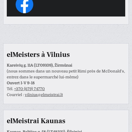
elMeisters à Vilnius
Kareivių g. 11A (LT09109), Žirmūnai
(nous sommes dans un nouveau petit Rimi près de McDonald's,
entrez dans le supermarché lui-même)
Ouvert I-V 9-18
Tél.
+370 (679) 74770
Courriel :
vilnius@elmeistrai.lt
elMeistrai Kaunas
Kaunas, Baltijos g. 58 (LT48221), Šilainiai