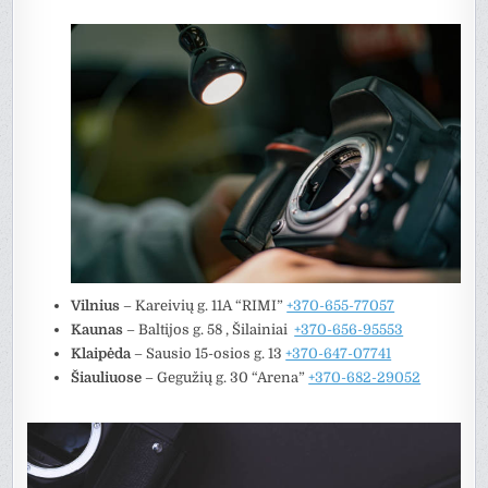
Vilnius
– Kareivių g. 11A “RIMI”
+370-655-77057
Kaunas
– Baltijos g. 58 , Šilainiai
+370-656-95553
Klaipėda
– Sausio 15-osios g. 13
+370-647-07741
Šiauliuose
– Gegužių g. 30 “Arena”
+370-682-29052