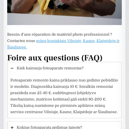
Besoin d'une réparation de matériel photo professionnel ?
Contactez nous
mūsų kontaktais Vilniuje, Kaune, Klaipėdoje ir
Šiauliuose.
Foire aux questions (FAQ)
Kiek kainuoja fotoaparato remontas?
Fotoaparato remonto kaina priklauso nuo gedimo pobūdžio
ir modelio. Diagnostika kainuoja 10 €. Smulkūs remontai
prasideda nuo 25-40 €, sudėtingesni (objektyvo
mechanizmo, matricos keitimas) gali siekti 80-200 €.
Tikslią kainą nustatome po pirminės apžiūros mūsų
serviso centruose Vilniuje, Kaune, Klaipėdoje ar Šiauliuose.
Kokius fotoaparatų gedimus taisote?