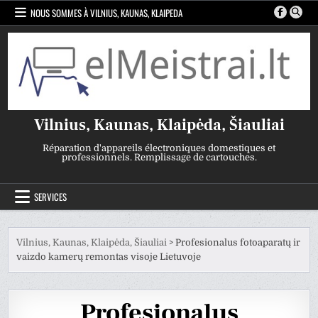
Skip
NOUS SOMMES À VILNIUS, KAUNAS, KLAIPEDA
to
content
Vilnius, Kaunas, Klaipėda, Šiauliai
Réparation d'appareils électroniques domestiques et
professionnels. Remplissage de cartouches.
SERVICES
Vilnius, Kaunas, Klaipėda, Šiauliai
>
Profesionalus fotoaparatų ir
vaizdo kamerų remontas visoje Lietuvoje
Profesionalus