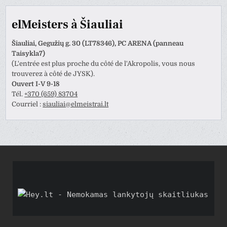
elMeisters à Šiauliai
Šiauliai, Gegužių g. 30 (LT78346), PC ARENA (panneau
Taisykla7)
(L'entrée est plus proche du côté de l'Akropolis, vous nous
trouverez à côté de JYSK).
Ouvert I-V 9-18
Tél.
+370 (659) 83704
Courriel :
siauliai@elmeistrai.lt