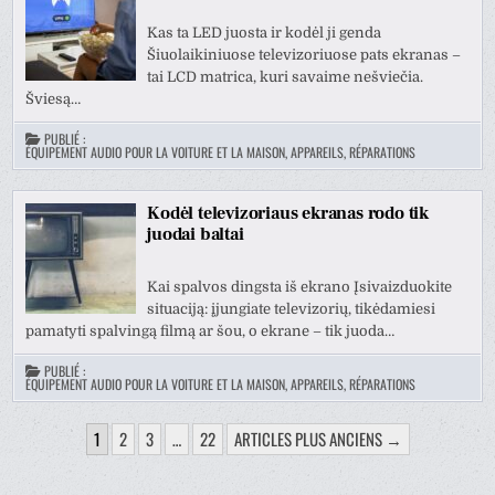
Kas ta LED juosta ir kodėl ji genda
Šiuolaikiniuose televizoriuose pats ekranas –
tai LCD matrica, kuri savaime nešviečia.
Šviesą…
PUBLIÉ :
ÉQUIPEMENT AUDIO POUR LA VOITURE ET LA MAISON, APPAREILS, RÉPARATIONS
Kodėl televizoriaus ekranas rodo tik
juodai baltai
Kai spalvos dingsta iš ekrano Įsivaizduokite
situaciją: įjungiate televizorių, tikėdamiesi
pamatyti spalvingą filmą ar šou, o ekrane – tik juoda…
PUBLIÉ :
ÉQUIPEMENT AUDIO POUR LA VOITURE ET LA MAISON, APPAREILS, RÉPARATIONS
PAGINATION
1
2
3
…
22
ARTICLES PLUS ANCIENS →
DES