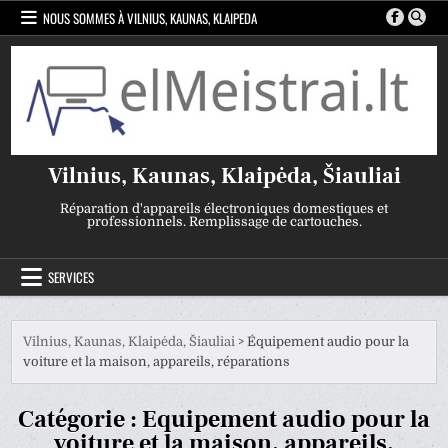
Skip
NOUS SOMMES À VILNIUS, KAUNAS, KLAIPEDA
to
content
Vilnius, Kaunas, Klaipėda, Šiauliai
Réparation d'appareils électroniques domestiques et
professionnels. Remplissage de cartouches.
SERVICES
Vilnius, Kaunas, Klaipėda, Šiauliai
>
Équipement audio pour la
voiture et la maison, appareils, réparations
Catégorie :
Équipement audio pour la
voiture et la maison, appareils,