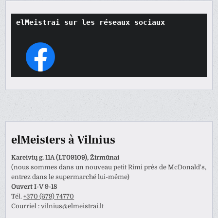
elMeistrai sur les réseaux sociaux
elMeisters à Vilnius
Kareivių g. 11A (LT09109), Žirmūnai
(nous sommes dans un nouveau petit Rimi près de McDonald's,
entrez dans le supermarché lui-même)
Ouvert I-V 9-18
Tél.
+370 (679) 74770
Courriel :
vilnius@elmeistrai.lt