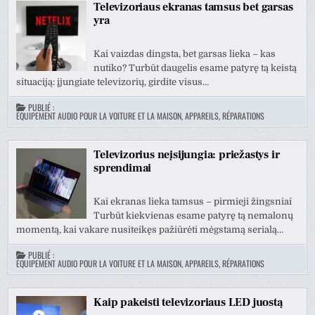
Televizoriaus ekranas tamsus bet garsas
yra
Kai vaizdas dingsta, bet garsas lieka – kas
nutiko? Turbūt daugelis esame patyrę tą keistą
situaciją: įjungiate televizorių, girdite visus…
PUBLIÉ :
ÉQUIPEMENT AUDIO POUR LA VOITURE ET LA MAISON, APPAREILS, RÉPARATIONS
Televizorius neįsijungia: priežastys ir
sprendimai
Kai ekranas lieka tamsus – pirmieji žingsniai
Turbūt kiekvienas esame patyrę tą nemalonų
momentą, kai vakare nusiteikęs pažiūrėti mėgstamą serialą…
PUBLIÉ :
ÉQUIPEMENT AUDIO POUR LA VOITURE ET LA MAISON, APPAREILS, RÉPARATIONS
Kaip pakeisti televizoriaus LED juostą