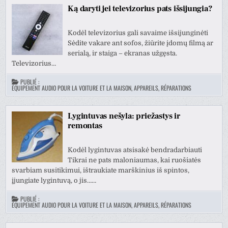
Ką daryti jei televizorius pats išsijungia?
Kodėl televizorius gali savaime išsijunginėti
Sėdite vakare ant sofos, žiūrite įdomų filmą ar
serialą, ir staiga – ekranas užgęsta.
Televizorius…
PUBLIÉ :
ÉQUIPEMENT AUDIO POUR LA VOITURE ET LA MAISON, APPAREILS, RÉPARATIONS
Lygintuvas nešyla: priežastys ir
remontas
Kodėl lygintuvas atsisakė bendradarbiauti
Tikrai ne pats maloniaumas, kai ruošiatės
svarbiam susitikimui, ištraukiate marškinius iš spintos,
įjungiate lygintuvą, o jis……
PUBLIÉ :
ÉQUIPEMENT AUDIO POUR LA VOITURE ET LA MAISON, APPAREILS, RÉPARATIONS