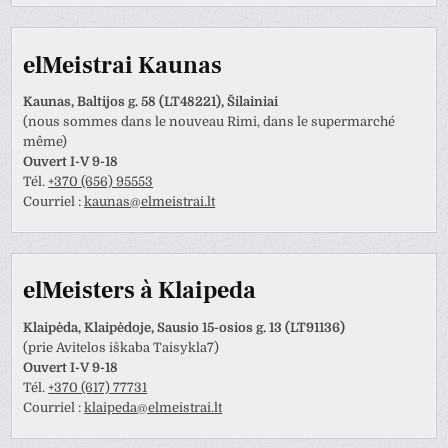
elMeistrai Kaunas
Kaunas, Baltijos g. 58 (LT48221), Šilainiai
(nous sommes dans le nouveau Rimi, dans le supermarché
même)
Ouvert I-V 9-18
Tél.
+370 (656) 95553
Courriel :
kaunas@elmeistrai.lt
elMeisters à Klaipeda
Klaipėda, Klaipėdoje, Sausio 15-osios g. 13 (LT91136)
(prie Avitelos iškaba Taisykla7)
Ouvert I-V 9-18
Tél.
+370 (617) 77731
Courriel :
klaipeda@elmeistrai.lt