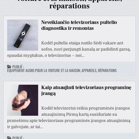
réparations
Neveikiančio televizoriaus pultelio
diagnostika ir remontas
Kodėl pultelis staiga nutilo Sėdi vakare ant
sofos, nori perjungti kanalą ar padidinti garsą,
spaudai mygtukus, o televizorius – nei…
PUBLIÉ :
ÉQUIPEMENT AUDIO POUR LA VOITURE ET LA MAISON, APPAREILS, RÉPARATIONS
Kaip atnaujinti televizoriaus programinę
įrangą
Kodėl televizoriui reikia programinės įrangos
atnaujinimų Pirmą kartą susiduriate su
pranešimu apie televizoriaus programinės įrangos atnaujinimą
ir galvojate, ar tai…
PUBLIÉ :