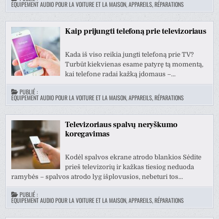
ÉQUIPEMENT AUDIO POUR LA VOITURE ET LA MAISON, APPAREILS, RÉPARATIONS
Kaip prijungti telefoną prie televizoriaus
Kada iš viso reikia jungti telefoną prie TV?
Turbūt kiekvienas esame patyrę tą momentą,
kai telefone radai kažką įdomaus –…
PUBLIÉ :
ÉQUIPEMENT AUDIO POUR LA VOITURE ET LA MAISON, APPAREILS, RÉPARATIONS
Televizoriaus spalvų neryškumo
koregavimas
Kodėl spalvos ekrane atrodo blankios Sėdite
prieš televizorių ir kažkas tiesiog neduoda
ramybės – spalvos atrodo lyg išplovusios, nebeturi tos…
PUBLIÉ :
ÉQUIPEMENT AUDIO POUR LA VOITURE ET LA MAISON, APPAREILS, RÉPARATIONS