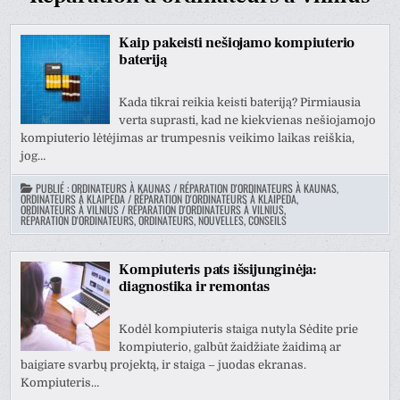
Kaip pakeisti nešiojamo kompiuterio
bateriją
Kada tikrai reikia keisti bateriją? Pirmiausia
verta suprasti, kad ne kiekvienas nešiojamojo
kompiuterio lėtėjimas ar trumpesnis veikimo laikas reiškia,
jog…
PUBLIÉ :
ORDINATEURS À KAUNAS / RÉPARATION D'ORDINATEURS À KAUNAS
,
ORDINATEURS À KLAIPEDA / RÉPARATION D'ORDINATEURS À KLAIPEDA
,
ORDINATEURS À VILNIUS / RÉPARATION D'ORDINATEURS À VILNIUS
,
RÉPARATION D'ORDINATEURS, ORDINATEURS, NOUVELLES, CONSEILS
Kompiuteris pats išsijunginėja:
diagnostika ir remontas
Kodėl kompiuteris staiga nutyla Sėdite prie
kompiuterio, galbūt žaidžiate žaidimą ar
baigiате svarbų projektą, ir staiga – juodas ekranas.
Kompiuteris…