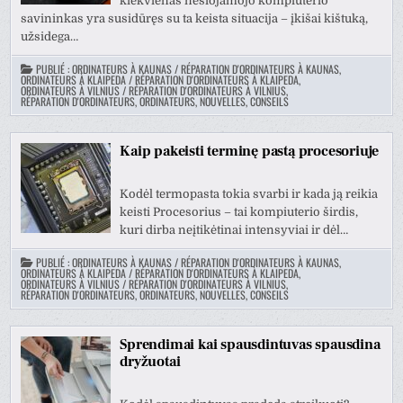
kiekvienas nešiojamojo kompiuterio
savininkas yra susidūręs su ta keista situacija – įkišai kištuką,
užsidega…
PUBLIÉ :
ORDINATEURS À KAUNAS / RÉPARATION D'ORDINATEURS À KAUNAS
,
ORDINATEURS À KLAIPEDA / RÉPARATION D'ORDINATEURS À KLAIPEDA
,
ORDINATEURS À VILNIUS / RÉPARATION D'ORDINATEURS À VILNIUS
,
RÉPARATION D'ORDINATEURS, ORDINATEURS, NOUVELLES, CONSEILS
Kaip pakeisti terminę pastą procesoriuje
Kodėl termopasta tokia svarbi ir kada ją reikia
keisti Procesorius – tai kompiuterio širdis,
kuri dirba neįtikėtinai intensyviai ir dėl…
PUBLIÉ :
ORDINATEURS À KAUNAS / RÉPARATION D'ORDINATEURS À KAUNAS
,
ORDINATEURS À KLAIPEDA / RÉPARATION D'ORDINATEURS À KLAIPEDA
,
ORDINATEURS À VILNIUS / RÉPARATION D'ORDINATEURS À VILNIUS
,
RÉPARATION D'ORDINATEURS, ORDINATEURS, NOUVELLES, CONSEILS
Sprendimai kai spausdintuvas spausdina
dryžuotai