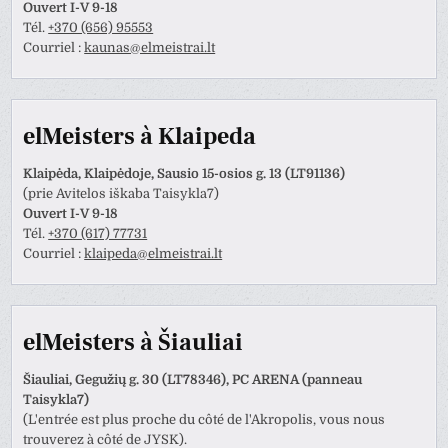
Ouvert I-V 9-18
Tél.
+370 (656) 95553
Courriel :
kaunas@elmeistrai.lt
elMeisters à Klaipeda
Klaipėda, Klaipėdoje, Sausio 15-osios g. 13 (LT91136)
(prie Avitelos iškaba Taisykla7)
Ouvert I-V 9-18
Tél.
+370 (617) 77731
Courriel :
klaipeda@elmeistrai.lt
elMeisters à Šiauliai
Šiauliai, Gegužių g. 30 (LT78346), PC ARENA (panneau
Taisykla7)
(L'entrée est plus proche du côté de l'Akropolis, vous nous
trouverez à côté de JYSK).