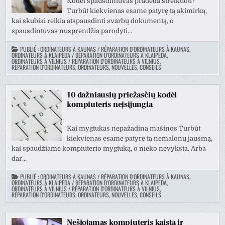
Kodėl spausdintuvas pradeda streikuoti?
Turbūt kiekvienas esame patyrę tą akimirką,
kai skubiai reikia atspausdinti svarbų dokumentą, o
spausdintuvas nusprendžia parodyti…
PUBLIÉ :
ORDINATEURS À KAUNAS / RÉPARATION D'ORDINATEURS À KAUNAS
,
ORDINATEURS À KLAIPEDA / RÉPARATION D'ORDINATEURS À KLAIPEDA
,
ORDINATEURS À VILNIUS / RÉPARATION D'ORDINATEURS À VILNIUS
,
RÉPARATION D'ORDINATEURS, ORDINATEURS, NOUVELLES, CONSEILS
10 dažniausių priežasčių kodėl
kompiuteris neįsijungia
Kai mygtukas nepažadina mašinos Turbūt
kiekvienas esame patyrę tą nemalonų jausmą,
kai spaudžiame kompiuterio mygtuką, o nieko nevyksta. Arba
dar…
PUBLIÉ :
ORDINATEURS À KAUNAS / RÉPARATION D'ORDINATEURS À KAUNAS
,
ORDINATEURS À KLAIPEDA / RÉPARATION D'ORDINATEURS À KLAIPEDA
,
ORDINATEURS À VILNIUS / RÉPARATION D'ORDINATEURS À VILNIUS
,
RÉPARATION D'ORDINATEURS, ORDINATEURS, NOUVELLES, CONSEILS
Nešiojamas kompiuteris kaista ir