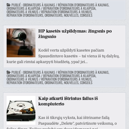
PUBLIÉ :
ORDINATEURS À KAUNAS / RÉPARATION D'ORDINATEURS À KAUNAS
,
ORDINATEURS À KLAIPEDA / RÉPARATION D'ORDINATEURS À KLAIPEDA
,
ORDINATEURS À VILNIUS / RÉPARATION D'ORDINATEURS À VILNIUS
,
RÉPARATION D'ORDINATEURS, ORDINATEURS, NOUVELLES, CONSEILS
HP kasetės užpildymas: žingsnis po
žingsnio
Kodėl verta užpildyti kasetes pačiam
Spausdintuvo kasetės – tai viena iš tų dalykų,
kurie gali rimtai apkarpyti biudžetą, ypač jei…
PUBLIÉ :
ORDINATEURS À KAUNAS / RÉPARATION D'ORDINATEURS À KAUNAS
,
ORDINATEURS À KLAIPEDA / RÉPARATION D'ORDINATEURS À KLAIPEDA
,
ORDINATEURS À VILNIUS / RÉPARATION D'ORDINATEURS À VILNIUS
,
RÉPARATION D'ORDINATEURS, ORDINATEURS, NOUVELLES, CONSEILS
Kaip atkurti ištrintus failus iš
kompiuterio
Kas iš tikrųjų vyksta, kai ištriname failą
Paspaudėte „Delete”, patvirtinote veiksmą, o