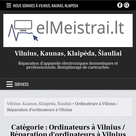
Skip
NOUS SOMMES À VILNIUS, KAUNAS, KLAIPEDA
to
content
Vilnius, Kaunas, Klaipėda, Šiauliai
Réparation d'appareils électroniques domestiques et
professionnels. Remplissage de cartouches.
SERVICES
Vilnius, Kaunas, Klaipėda, Šiauliai
>
Ordinateurs à Vilnius /
Réparation d'ordinateurs à Vilnius
Catégorie :
Ordinateurs à Vilnius /
Réparation d'ordinateurs à Vilnius