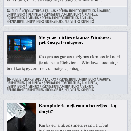
failas dingo. Tačiau realybė yra daug įdomesnė nei…
PUBLIÉ :
ORDINATEURS À KAUNAS / RÉPARATION D'ORDINATEURS À KAUNAS
,
ORDINATEURS À KLAIPEDA / RÉPARATION D'ORDINATEURS À KLAIPEDA
,
ORDINATEURS À VILNIUS / RÉPARATION D'ORDINATEURS À VILNIUS
,
RÉPARATION D'ORDINATEURS, ORDINATEURS, NOUVELLES, CONSEILS
Mėlynas mirties ekranas Windows:
priežastys ir taisymas
Kas yra tas garsus mėlynas ekranas ir kodėl
jis atsirado Kiekvienas Windows naudotojas
bent kartą gyvenime yra matęs tą baisųjį…
PUBLIÉ :
ORDINATEURS À KAUNAS / RÉPARATION D'ORDINATEURS À KAUNAS
,
ORDINATEURS À KLAIPEDA / RÉPARATION D'ORDINATEURS À KLAIPEDA
,
ORDINATEURS À VILNIUS / RÉPARATION D'ORDINATEURS À VILNIUS
,
RÉPARATION D'ORDINATEURS, ORDINATEURS, NOUVELLES, CONSEILS
Kompiuteris neįkrauna baterijos – ką
daryti?
Kai baterija tik apsimeta esanti Turbūt