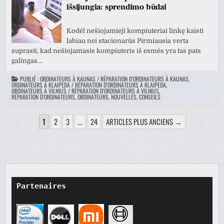
išsijungia: sprendimo būdai
Kodėl nešiojamieji kompiuteriai linkę kaisti
labiau nei stacionarūs Pirmiausia verta
suprasti, kad nešiojamasis kompiuteris iš esmės yra tas pats
galingas…
PUBLIÉ :
ORDINATEURS À KAUNAS / RÉPARATION D'ORDINATEURS À KAUNAS
,
ORDINATEURS À KLAIPEDA / RÉPARATION D'ORDINATEURS À KLAIPEDA
,
ORDINATEURS À VILNIUS / RÉPARATION D'ORDINATEURS À VILNIUS
,
RÉPARATION D'ORDINATEURS, ORDINATEURS, NOUVELLES, CONSEILS
PAGINATION
1
2
3
…
24
ARTICLES PLUS ANCIENS →
DES
PUBLICATIONS
Partenaires