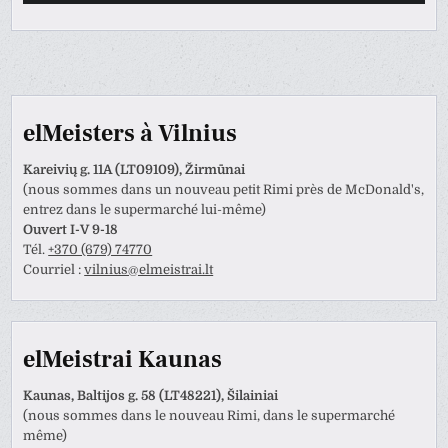
elMeisters à Vilnius
Kareivių g. 11A (LT09109), Žirmūnai
(nous sommes dans un nouveau petit Rimi près de McDonald's,
entrez dans le supermarché lui-même)
Ouvert I-V 9-18
Tél.
+370 (679) 74770
Courriel :
vilnius@elmeistrai.lt
elMeistrai Kaunas
Kaunas, Baltijos g. 58 (LT48221), Šilainiai
(nous sommes dans le nouveau Rimi, dans le supermarché
même)