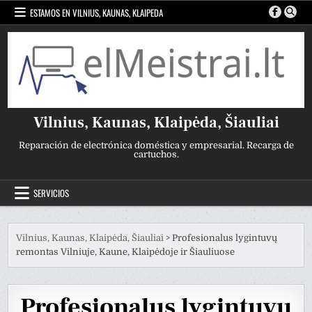
Ir
ESTAMOS EN VILNIUS, KAUNAS, KLAIPEDA
al
contenido
Vilnius, Kaunas, Klaipėda, Šiauliai
Reparación de electrónica doméstica y empresarial. Recarga de
cartuchos.
SERVICIOS
Vilnius, Kaunas, Klaipėda, Šiauliai
>
Profesionalus lygintuvų
remontas Vilniuje, Kaune, Klaipėdoje ir Šiauliuose
Profesionalus lygintuvų