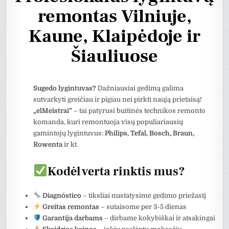
remontas Vilniuje,
Kaune, Klaipėdoje ir
Šiauliuose
Sugedo lygintuvas?
Dažniausiai gedimą galima
sutvarkyti greičiau ir pigiau nei pirkti naują prietaisą!
„elMeistrai”
– tai patyrusi buitinės technikos remonto
komanda, kuri remontuoja visų populiariausių
gamintojų lygintuvus:
Philips, Tefal, Bosch, Braun,
Rowenta
ir kt.
Kodėl verta rinktis mus?
Diagnóstico
– tiksliai nustatysime gedimo priežastį
Greitas remontas
– sutaisome per 3-5 dienas
Garantija darbams
– dirbame kokybiškai ir atsakingai