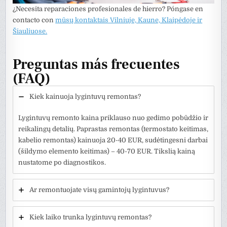
¿Necesita reparaciones profesionales de hierro? Póngase en
contacto con
mūsų kontaktais Vilniuje, Kaune, Klaipėdoje ir
Šiauliuose.
Preguntas más frecuentes
(FAQ)
Kiek kainuoja lygintuvų remontas?
Lygintuvų remonto kaina priklauso nuo gedimo pobūdžio ir
reikalingų detalių. Paprastas remontas (termostato keitimas,
kabelio remontas) kainuoja 20-40 EUR, sudėtingesni darbai
(šildymo elemento keitimas) – 40-70 EUR. Tikslią kainą
nustatome po diagnostikos.
Ar remontuojate visų gamintojų lygintuvus?
Kiek laiko trunka lygintuvų remontas?