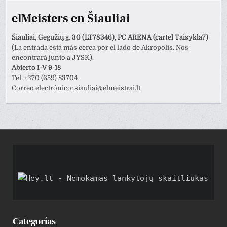
elMeisters en Šiauliai
Šiauliai, Gegužių g. 30 (LT78346), PC ARENA (cartel Taisykla7)
(La entrada está más cerca por el lado de Akropolis. Nos
encontrará junto a JYSK).
Abierto I-V 9-18
Tel.
+370 (659) 83704
Correo electrónico:
siauliai@elmeistrai.lt
Categorías