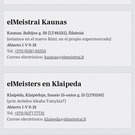
elMeistrai Kaunas
Kaunas, Baltijos g. 58 (LT48221), Šilainiai
(estamos en el nuevo Rimi, en el propio supermercado)
Abierto I-V 9-18
Tel.
+370 (656) 95553
Correo electrónico:
kaunas@elmeistrai.lt
elMeisters en Klaipeda
Klaipėda, Klaipėdoje, Sausio 15-osios g. 13 (LT91136)
(prie Avitelos iškaba Taisykla7)
Abierto I-V 9-18
Tel.
+370 (617) 77731
Correo electrónico:
klaipeda@elmeistrai.lt