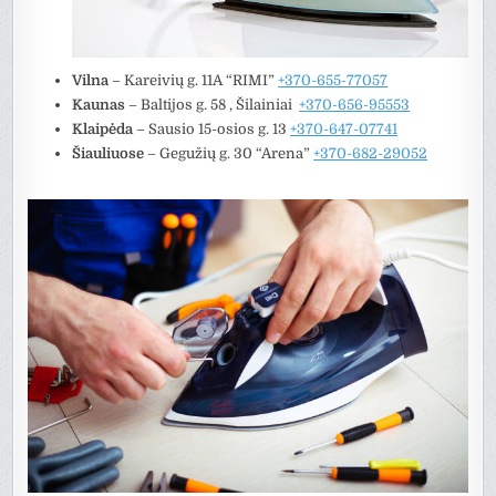
Vilna
– Kareivių g. 11A “RIMI”
+370-655-77057
Kaunas
– Baltijos g. 58 , Šilainiai
+370-656-95553
Klaipėda
– Sausio 15-osios g. 13
+370-647-07741
Šiauliuose
– Gegužių g. 30 “Arena”
+370-682-29052