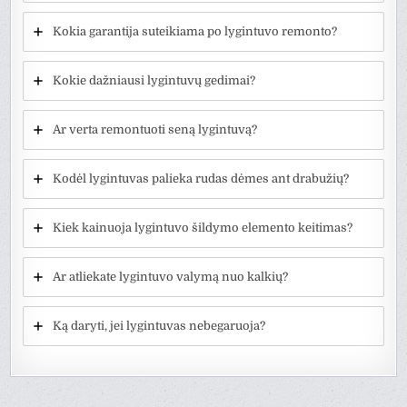
Kokia garantija suteikiama po lygintuvo remonto?
Kokie dažniausi lygintuvų gedimai?
Ar verta remontuoti seną lygintuvą?
Kodėl lygintuvas palieka rudas dėmes ant drabužių?
Kiek kainuoja lygintuvo šildymo elemento keitimas?
Ar atliekate lygintuvo valymą nuo kalkių?
Ką daryti, jei lygintuvas nebegaruoja?