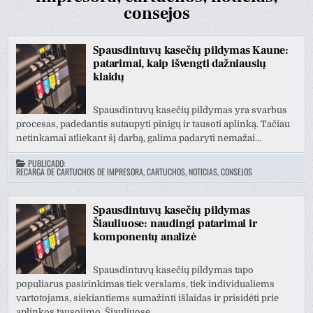
consejos
Spausdintuvų kasečių pildymas Kaune:
patarimai, kaip išvengti dažniausių
klaidų
Spausdintuvų kasečių pildymas yra svarbus
procesas, padedantis sutaupyti pinigų ir tausoti aplinką. Tačiau
netinkamai atliekant šį darbą, galima padaryti nemažai…
PUBLICADO:
RECARGA DE CARTUCHOS DE IMPRESORA, CARTUCHOS, NOTICIAS, CONSEJOS
Spausdintuvų kasečių pildymas
Šiauliuose: naudingi patarimai ir
komponentų analizė
Spausdintuvų kasečių pildymas tapo
populiarus pasirinkimas tiek verslams, tiek individualiems
vartotojams, siekiantiems sumažinti išlaidas ir prisidėti prie
aplinkos tausojimo. Šiauliuose…