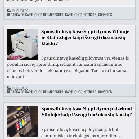
PUBLICADO:
RECARGA DE CARTUCHOS DE IMPRESORA, CARTUCHOS, NOTICIAS, CONSEJOS
Spausdintuvų kasečių pildymas Vilniuje
ir Klaipėdoje: kaip išvengti dažniausių
klaidų?
Spausdintuvų kasečių pildymas yra vienas iš
populiariausių sprendimų, siekiant sumažinti spausdinimo
išlaidas tiek verslo, tiek namų vartotojams. Tačiau netinkamai
atliekant…
PUBLICADO:
RECARGA DE CARTUCHOS DE IMPRESORA, CARTUCHOS, NOTICIAS, CONSEJOS
Spausdintuvų kasečių pildymo patarimai
Vilniuje: kaip išvengti dažniausių klaidų?
Spausdintuvų kasečių pildymas gali būti
ekonomiškas ir ekologiškas sprendimas,