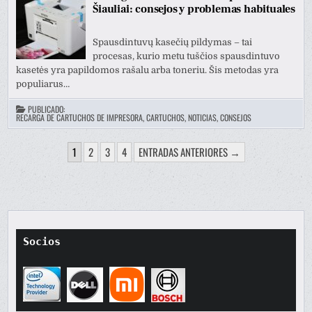
Šiauliai: consejos y problemas habituales
Spausdintuvų kasečių pildymas – tai
procesas, kurio metu tuščios spausdintuvo
kasetės yra papildomos rašalu arba toneriu. Šis metodas yra
populiarus…
PUBLICADO:
RECARGA DE CARTUCHOS DE IMPRESORA, CARTUCHOS, NOTICIAS, CONSEJOS
PAGINACIÓN
1
2
3
4
ENTRADAS ANTERIORES →
DE
ENTRADAS
Socios