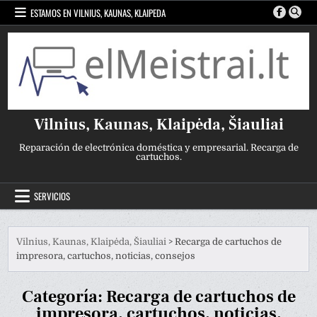
Ir
ESTAMOS EN VILNIUS, KAUNAS, KLAIPEDA
al
contenido
Vilnius, Kaunas, Klaipėda, Šiauliai
Reparación de electrónica doméstica y empresarial. Recarga de
cartuchos.
SERVICIOS
Vilnius, Kaunas, Klaipėda, Šiauliai
>
Recarga de cartuchos de
impresora, cartuchos, noticias, consejos
Categoría:
Recarga de cartuchos de
impresora, cartuchos, noticias,