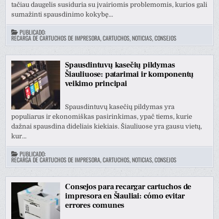
tačiau daugelis susiduria su įvairiomis problemomis, kurios gali
sumažinti spausdinimo kokybę…
PUBLICADO:
RECARGA DE CARTUCHOS DE IMPRESORA, CARTUCHOS, NOTICIAS, CONSEJOS
Spausdintuvų kasečių pildymas
Šiauliuose: patarimai ir komponentų
veikimo principai
Spausdintuvų kasečių pildymas yra
populiarus ir ekonomiškas pasirinkimas, ypač tiems, kurie
dažnai spausdina dideliais kiekiais. Šiauliuose yra gausu vietų,
kur…
PUBLICADO:
RECARGA DE CARTUCHOS DE IMPRESORA, CARTUCHOS, NOTICIAS, CONSEJOS
Consejos para recargar cartuchos de
impresora en Šiauliai: cómo evitar
errores comunes