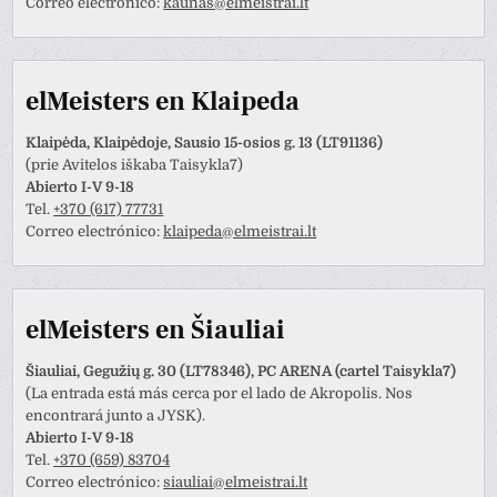
Correo electrónico:
kaunas@elmeistrai.lt
elMeisters en Klaipeda
Klaipėda, Klaipėdoje, Sausio 15-osios g. 13 (LT91136)
(prie Avitelos iškaba Taisykla7)
Abierto I-V 9-18
Tel.
+370 (617) 77731
Correo electrónico:
klaipeda@elmeistrai.lt
elMeisters en Šiauliai
Šiauliai, Gegužių g. 30 (LT78346), PC ARENA (cartel Taisykla7)
(La entrada está más cerca por el lado de Akropolis. Nos
encontrará junto a JYSK).
Abierto I-V 9-18
Tel.
+370 (659) 83704
Correo electrónico:
siauliai@elmeistrai.lt