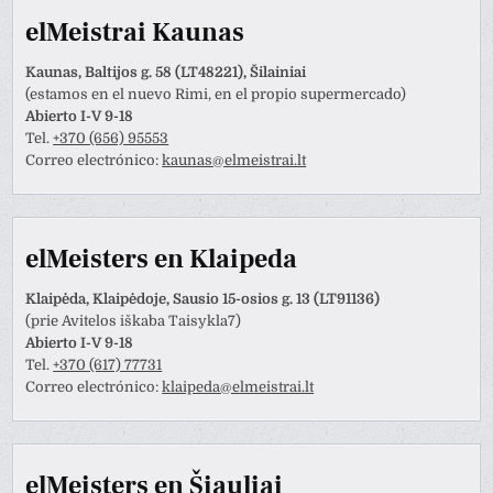
elMeistrai Kaunas
Kaunas, Baltijos g. 58 (LT48221), Šilainiai
(estamos en el nuevo Rimi, en el propio supermercado)
Abierto I-V 9-18
Tel.
+370 (656) 95553
Correo electrónico:
kaunas@elmeistrai.lt
elMeisters en Klaipeda
Klaipėda, Klaipėdoje, Sausio 15-osios g. 13 (LT91136)
(prie Avitelos iškaba Taisykla7)
Abierto I-V 9-18
Tel.
+370 (617) 77731
Correo electrónico:
klaipeda@elmeistrai.lt
elMeisters en Šiauliai