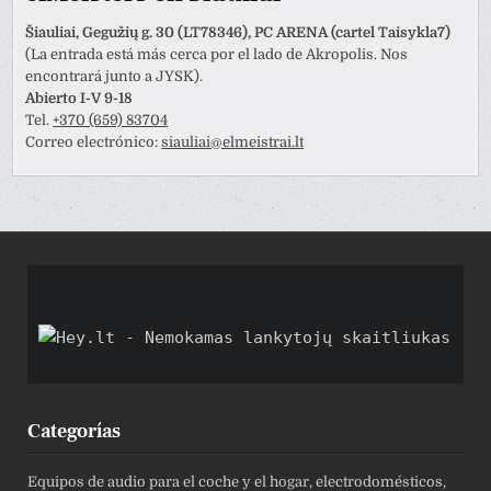
Šiauliai, Gegužių g. 30 (LT78346), PC ARENA (cartel Taisykla7)
(La entrada está más cerca por el lado de Akropolis. Nos
encontrará junto a JYSK).
Abierto I-V 9-18
Tel.
+370 (659) 83704
Correo electrónico:
siauliai@elmeistrai.lt
Categorías
Equipos de audio para el coche y el hogar, electrodomésticos,