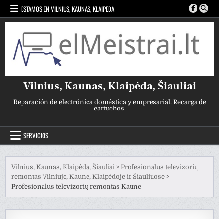
Ir
ESTAMOS EN VILNIUS, KAUNAS, KLAIPEDA
al
contenido
Vilnius, Kaunas, Klaipėda, Šiauliai
Reparación de electrónica doméstica y empresarial. Recarga de
cartuchos.
SERVICIOS
Vilnius, Kaunas, Klaipėda, Šiauliai
>
Profesionalus televizorių
remontas Vilniuje, Kaune, Klaipėdoje ir Šiauliuose
>
Profesionalus televizorių remontas Kaune