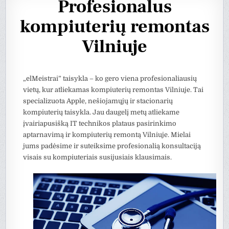
Profesionalus
kompiuterių remontas
Vilniuje
„elMeistrai” taisykla – ko gero viena profesionaliausių
vietų, kur atliekamas kompiuterių remontas Vilniuje. Tai
specializuota Apple, nešiojamųjų ir stacionarių
kompiuterių taisykla. Jau daugelį metų atliekame
įvairiapusišką IT technikos plataus pasirinkimo
aptarnavimą ir kompiuterių remontą Vilniuje. Mielai
jums padėsime ir suteiksime profesionalią konsultaciją
visais su kompiuteriais susijusiais klausimais.