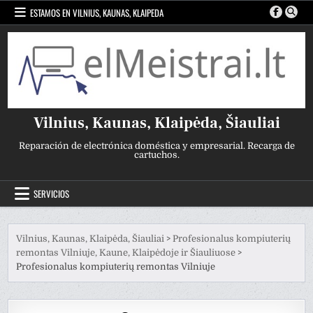
Ir
ESTAMOS EN VILNIUS, KAUNAS, KLAIPEDA
al
contenido
Vilnius, Kaunas, Klaipėda, Šiauliai
Reparación de electrónica doméstica y empresarial. Recarga de
cartuchos.
SERVICIOS
Vilnius, Kaunas, Klaipėda, Šiauliai
>
Profesionalus kompiuterių
remontas Vilniuje, Kaune, Klaipėdoje ir Šiauliuose
>
Profesionalus kompiuterių remontas Vilniuje