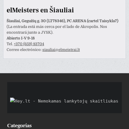
elMeisters en Šiauliai
Šiauliai, Gegužių g. 30 (LT78346), PC ARENA (cartel Taisykla7)
(La entrada está más cerca por el lado de Akropolis. Nos
encontrará junto a JYSK).
Abierto I-V 9-18
Tel.
+370 (659) 83704
Correo electrónico:
siauliai@elmeistrai.lt
Categorías