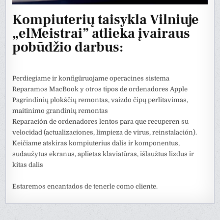
Kompiuterių taisykla Vilniuje
„elMeistrai” atlieka įvairaus
pobūdžio darbus:
Perdiegiame ir konfigūruojame operacines sistema
Reparamos MacBook y otros tipos de ordenadores Apple
Pagrindinių plokščių remontas, vaizdo čipų perlitavimas,
maitinimo grandinių remontas
Reparación de ordenadores lentos para que recuperen su
velocidad (actualizaciones, limpieza de virus, reinstalación).
Keičiame atskiras kompiuterius dalis ir komponentus,
sudaužytus ekranus, aplietas klaviatūras, išlaužtus lizdus ir
kitas dalis
Estaremos encantados de tenerle como cliente.