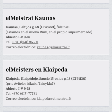
elMeistrai Kaunas
Kaunas, Baltijos g. 58 (LT48221), Šilainiai
(estamos en el nuevo Rimi, en el propio supermercado)
Abierto I-V 9-18
Tel.
+370 (656) 95553
Correo electrónico:
kaunas@elmeistrai.lt
elMeisters en Klaipeda
Klaipėda, Klaipėdoje, Sausio 15-osios g. 13 (LT91136)
(prie Avitelos iškaba Taisykla7)
Abierto I-V 9-18
Tel.
+370 (617) 77731
Correo electrónico:
klaipeda@elmeistrai.lt