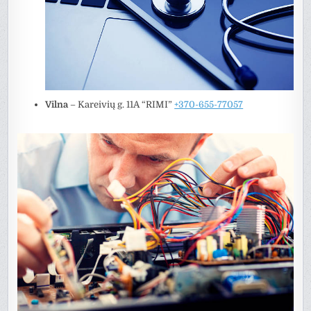
Vilna
– Kareivių g. 11A “RIMI”
+370-655-77057