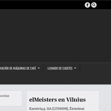
RACIÓN DE MÁQUINAS DE CAFÉ
LLENADO DE CASETES
montas
elMeisters en Vilnius
Kareivių g. 11A (LT09109), Žirmūnai