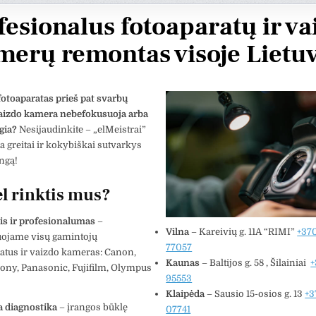
fesionalus fotoaparatų ir va
merų remontas visoje Lietu
otoaparatas prieš pat svarbų
Vaizdo kamera nebefokusuoja arba
gia?
Nesijaudinkite – „elMeistrai”
greitai ir kokybiškai sutvarkys
ngą!
l rinktis mus?
tis ir profesionalumas
–
tas Krv
Vytautas Ragaisis
Vilna
– Kareivių g. 11A “RIMI”
+37
ojame visų gamintojų
3 metų
prieš 3 metų
77057
atus ir vaizdo kameras: Canon,
Kaunas
– Baltijos g. 58 , Šilainiai
+
ony, Panasonic, Fujifilm, Olympus
95553
Šis naudotojas paliko tik
Šis 
Klaipėda
– Sausio 15-osios g. 13
+3
įvertinimą.
įver
a diagnostika
– įrangos būklę
07741