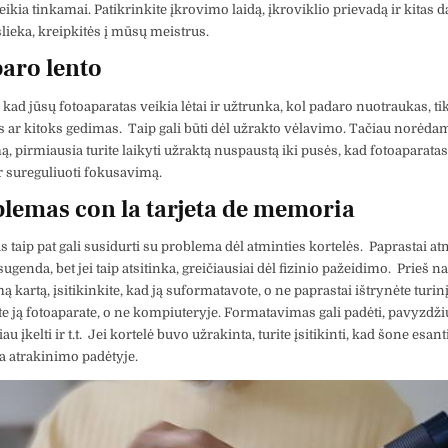
eikia tinkamai. Patikrinkite įkrovimo laidą, įkroviklio prievadą ir kitas da
lieka, kreipkitės į mūsų meistrus.
paro lento
kad jūsų fotoaparatas veikia lėtai ir užtrunka, kol padaro nuotraukas, tik
s ar kitoks gedimas. Taip gali būti dėl užrakto vėlavimo. Tačiau norėdam
ą, pirmiausia turite laikyti užraktą nuspaustą iki pusės, kad fotoaparatas
ir sureguliuoti fokusavimą.
blemas con la tarjeta de memoria
s taip pat gali susidurti su problema dėl atminties kortelės. Paprastai at
ugenda, bet jei taip atsitinka, greičiausiai dėl fizinio pažeidimo. Prieš
ą kartą, įsitikinkite, kad ją suformatavote, o ne paprastai ištrynėte turinį.
e ją fotoaparate, o ne kompiuteryje. Formatavimas gali padėti, pavyzdžiu
iau įkelti ir t.t. Jei kortelė buvo užrakinta, turite įsitikinti, kad šone esan
ra atrakinimo padėtyje.