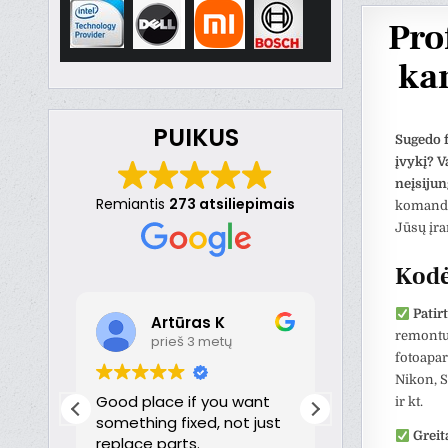
Pro
ka
PUIKUS
Sugedo f
įvykį? 
neįsijun
Remiantis
273 atsiliepimais
komanda 
Jūsų įra
Kodė
Patir
Aivaras Paukste
Dona
remontu
prieš 3 metų
prieš 
fotoapar
Nikon, S
nt
Šis naudotojas paliko tik
Puikiai!
ir kt.
just
įvertinimą.
Greit