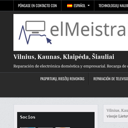
Ir
PÓNGASE EN CONTACTO CON
ESPAÑOL
TECHNOLOGIJŲ NAUJ
al
contenido
Vilnius, Kaunas, Klaipėda, Šiauliai
Reparación de electrónica doméstica y empresarial. Recarga de 
PASPIRTUKŲ, RIEDŽIŲ REMONTAS
REPARACIÓN DE TELEVIS
Vilnius, Kau
visoje Lietu
Socios