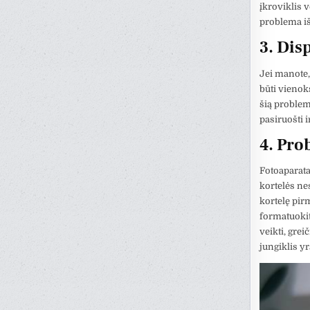
įkroviklis v
problema iš
3. Dis
Jei manote, 
būti vienok
šią problem
pasiruošti 
4. Pro
Fotoaparata
kortelės nes
kortelę pirm
formatuokit
veikti, greič
jungiklis y