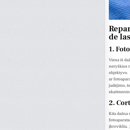
Repar
de la
1. Fot
Viena iš da
neryškios n
objektyvo. D
ar fotoapara
judėjimo, to
skaitmenini
2. Cor
Kita dažna 
fotoaparatas
įkrovikliu. 