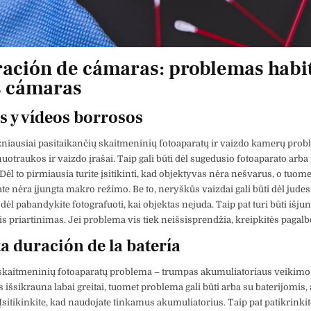
ación de cámaras: problemas habi
s cámaras
os y vídeos borrosos
žniausiai pasitaikančių skaitmeninių fotoaparatų ir vaizdo kamerų pro
uotraukos ir vaizdo įrašai. Taip gali būti dėl sugedusio fotoaparato arba
ėl to pirmiausia turite įsitikinti, kad objektyvas nėra nešvarus, o tuomet
te nėra įjungta makro režimo. Be to, neryškūs vaizdai gali būti dėl judes
dėl pabandykite fotografuoti, kai objektas nejuda. Taip pat turi būti išjun
s priartinimas. Jei problema vis tiek neišsisprendžia, kreipkitės pagalb
ta duración de la batería
skaitmeninių fotoaparatų problema – trumpas akumuliatoriaus veikimo l
 išsikrauna labai greitai, tuomet problema gali būti arba su baterijomis,
Įsitikinkite, kad naudojate tinkamus akumuliatorius. Taip pat patikrinkit