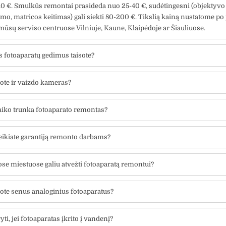
10 €. Smulkūs remontai prasideda nuo 25-40 €, sudėtingesni (objektyvo
o, matricos keitimas) gali siekti 80-200 €. Tikslią kainą nustatome po
mūsų serviso centruose Vilniuje, Kaune, Klaipėdoje ar Šiauliuose.
 fotoaparatų gedimus taisote?
sote ir vaizdo kameras?
aiko trunka fotoaparato remontas?
eikiate garantiją remonto darbams?
se miestuose galiu atvežti fotoaparatą remontui?
sote senus analoginius fotoaparatus?
yti, jei fotoaparatas įkrito į vandenį?