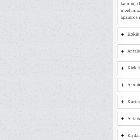
kainuoja 
mechanizm
apžiūros 
Kokius
Ar tai
Kiek l
Ar sut
Kuriuo
Ar tai
Ką dar