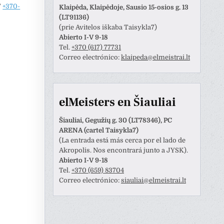
”
+370-
Klaipėda, Klaipėdoje, Sausio 15-osios g. 13
(LT91136)
(prie Avitelos iškaba Taisykla7)
Abierto I-V 9-18
Tel.
+370 (617) 77731
Correo electrónico:
klaipeda@elmeistrai.lt
elMeisters en Šiauliai
Šiauliai, Gegužių g. 30 (LT78346), PC
ARENA (cartel Taisykla7)
(La entrada está más cerca por el lado de
Akropolis. Nos encontrará junto a JYSK).
Abierto I-V 9-18
Tel.
+370 (659) 83704
Correo electrónico:
siauliai@elmeistrai.lt