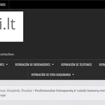
IENOS
cartuchos.
ORES
REPARACIÓN DE ORDENADORES
REPARACIÓN DE TELÉFONOS
REPA
REPARACIÓN DE OTRA MAQUINARIA
nas, Klaipėda, Šiauliai
>
Profesionalus fotoaparatų ir vaizdo kamerų re
voje