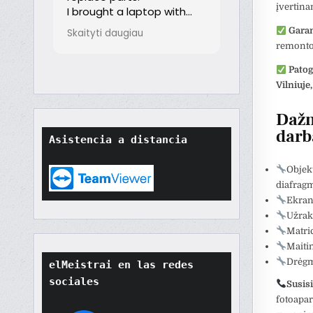
įvertina
th
Garan
orted
remonto
though
t
Patog
tore
Vilniuje
ard.
hat
Dažn
ult
darb
Asistencia a distancia
t if
won't
Objek
o
diafrag
their
Ekranų
Užrak
Matri
Maiti
Drėgm
elMeistrai en las redes 
sociales
Susisi
fotoapar