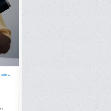
n
mūsų
ka