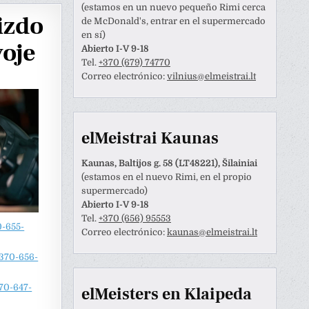
(estamos en un nuevo pequeño Rimi cerca
izdo
de McDonald's, entrar en el supermercado
en sí)
voje
Abierto I-V 9-18
Tel.
+370 (679) 74770
Correo electrónico:
vilnius@elmeistrai.lt
elMeistrai Kaunas
Kaunas, Baltijos g. 58 (LT48221), Šilainiai
(estamos en el nuevo Rimi, en el propio
supermercado)
Abierto I-V 9-18
Tel.
+370 (656) 95553
Anastazija Lukoševičienė
Darius Razmislevičius
0-655-
Correo electrónico:
kaunas@elmeistrai.lt
prieš 3 metų
prieš 3 metų
370-656-
naudotojas paliko tik
Mandagus bendravimas ir
70-647-
elMeisters en Klaipeda
tinimą.
greitai bei kokybiškai
atliktas darbas.