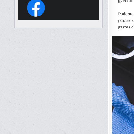
gyvenim
Podemos 
para el 
gastos d