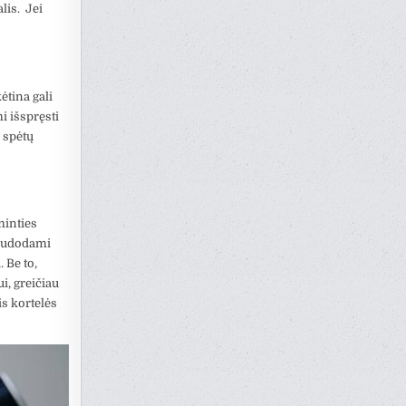
lis. Jei
ėtina gali
i išspręsti
 spėtų
minties
 naudodami
 Be to,
i, greičiau
tis kortelės