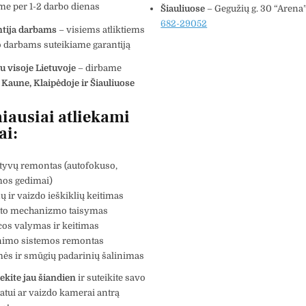
me per 1-2 darbo dienas
Šiauliuose
– Gegužių g. 30 “Arena
682-29052
tija darbams
– visiems atliktiems
 darbams suteikiame garantiją
u visoje Lietuvoje
– dirbame
, Kaune, Klaipėdoje ir Šiauliuose
iausiai atliekami
ai:
tyvų remontas (autofokuso,
mos gedimai)
 ir vaizdo ieškiklių keitimas
to mechanizmo taisymas
cos valymas ir keitimas
nimo sistemos remontas
ės ir smūgių padarinių šalinimas
ekite jau šiandien
ir suteikite savo
atui ar vaizdo kamerai antrą