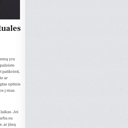
tuales
blemų yra
 pažeisto
 patikrinti,
io ar
gtas optinis
os į mus.
aikas. Jei
 arba su
e, ar jūsų