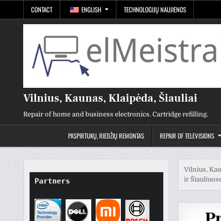
Skip
CONTACT
ENGLISH
TECHNOLOGIJŲ NAUJIENOS
to
content
Vilnius, Kaunas, Klaipėda, Šiauliai
Repair of home and business electronics. Cartridge refilling.
PASPIRTUKŲ, RIEDŽIŲ REMONTAS
REPAIR OF TELEVISIONS
Vilnius, Kau
ir Šiauliuos
Partners
P