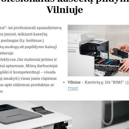
Vilniuje
rai”- tai profesionali spausdintuvų
os įmonė, teikianti kasečių
paslaugas (t.y. keitimas į
ką analogą už papildymo kainą)
ietuvoje.
ektyvas Jūs maloniai priims ir
kai aptarnaus. Mūsų darbuotojai
giški ir kompetentingi – visada
ę atsakyti į visus jums rūpimus
Anastazija Lukoševičienė
Darius Razmislevičius
Vilnius
– Kareivių g. 11A “RIMI”
+3
us apie siūlomus produktus ar
3 metų
prieš 3 metų
77057
s.
s paliko tik
Mandagus bendravimas ir
Puik
greitai bei kokybiškai
atliktas darbas.