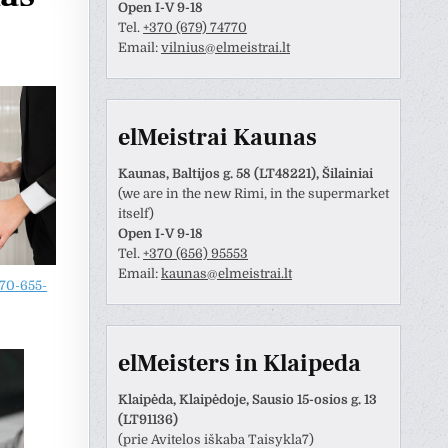
Open I-V 9-18
Tel.
+370 (679) 74770
Email:
vilnius@elmeistrai.lt
elMeistrai Kaunas
Kaunas, Baltijos g. 58 (LT48221), Šilainiai
(we are in the new Rimi, in the supermarket
itself)
Open I-V 9-18
Tel.
+370 (656) 95553
Email:
kaunas@elmeistrai.lt
Modestas Baltrusis
Leta Gerviene
70-655-
prieš 3 metų
prieš 3 metų
us aptarnavimas
Šis naudotojas paliko tik
elMeisters in Klaipeda
įvertinimą.
Klaipėda, Klaipėdoje, Sausio 15-osios g. 13
(LT91136)
(prie Avitelos iškaba Taisykla7)