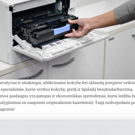
ratyviai ir atsakingai, užtikriname kokybę bei sklandų įrenginio veiki
 specialistais, kurie vertina kokybę, greitį ir ilgalaikį bendradarbiavimą.
mos paslaugos yra patogus ir ekonomiškas sprendimas, kuris leidžia že
palyginimui su naujomis originaliomis kasetėmis). Taigi nedvejodami p
ugomis!