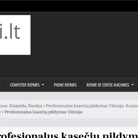
COMPUTER REPAIRS
PHONE REPAIRS
REPAIR OF COFFEE MACHINES
nas, Klaipėda, Šiauliai
>
Profesionalus kasečių pildymas Vilniuje, Kaune
e
>
Profesionalus kasečių pildymas Vilniuje
rofesionalus kasečių pildy