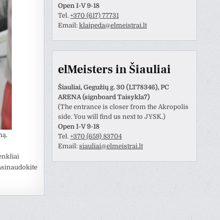
Open I-V 9-18
Tel.
+370 (617) 77731
Email:
klaipeda@elmeistrai.lt
elMeisters in Šiauliai
Šiauliai, Gegužių g. 30 (LT78346), PC
ARENA (signboard Taisykla7)
(The entrance is closer from the Akropolis
side. You will find us next to JYSK.)
Open I-V 9-18
mą.
Tel.
+370 (659) 83704
Email:
siauliai@elmeistrai.lt
nkliai
asinaudokite