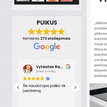
PUIKUS
„elMeist
priežiūr
pildymo 
Remiantis
273 atsiliepimais
kokybiš
visoje L
Mūsų kol
kokybiš
yra drau
pasireng
Vytautas Ragaisis
klausim
prieš 3 metų
prieš 
paslauga
Šis naudotojas paliko tik
Šis naudotoja
įvertinimą.
įvertinimą.