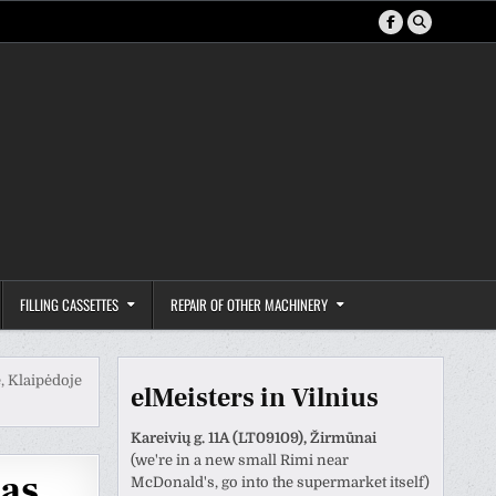
FILLING CASSETTES
REPAIR OF OTHER MACHINERY
, Klaipėdoje
elMeisters in Vilnius
Kareivių g. 11A (LT09109), Žirmūnai
(we're in a new small Rimi near
mas
McDonald's, go into the supermarket itself)