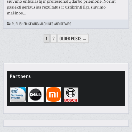
siuvimo entuziastų ir profesionalų darbo priemonė. Norint
pasiekti geriausius rezultatus ir užtikrinti ilgą siuvimo
mašinos…
PUBLISHED:
SEWING MACHINES AND REPAIRS
POSTS
1
2
OLDER POSTS →
PAGINATION
Partners