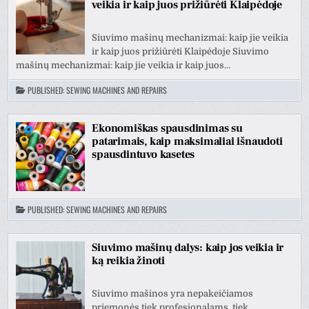
veikia ir kaip juos prižiūrėti Klaipėdoje
Siuvimo mašinų mechanizmai: kaip jie veikia
ir kaip juos prižiūrėti Klaipėdoje Siuvimo
mašinų mechanizmai: kaip jie veikia ir kaip juos…
PUBLISHED:
SEWING MACHINES AND REPAIRS
Ekonomiškas spausdinimas su
patarimais, kaip maksimaliai išnaudoti
spausdintuvo kasetes
PUBLISHED:
SEWING MACHINES AND REPAIRS
Siuvimo mašinų dalys: kaip jos veikia ir
ką reikia žinoti
Siuvimo mašinos yra nepakeičiamos
priemonės tiek profesionalams, tiek