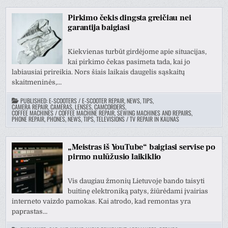
Pirkimo čekis dingsta greičiau nei
garantija baigiasi
Kiekvienas turbūt girdėjome apie situacijas,
kai pirkimo čekas pasimeta tada, kai jo
labiausiai prireikia. Nors šiais laikais daugelis sąskaitų
skaitmeninės,…
PUBLISHED:
E-SCOOTERS / E-SCOOTER REPAIR, NEWS, TIPS
,
CAMERA REPAIR, CAMERAS, LENSES, CAMCORDERS
,
COFFEE MACHINES / COFFEE MACHINE REPAIR
,
SEWING MACHINES AND REPAIRS
,
PHONE REPAIR, PHONES, NEWS, TIPS
,
TELEVISIONS / TV REPAIR IN KAUNAS
„Meistras iš YouTube“ baigiasi servise po
pirmo nulūžusio laikiklio
Vis daugiau žmonių Lietuvoje bando taisyti
buitinę elektroniką patys, žiūrėdami įvairias
interneto vaizdo pamokas. Kai atrodo, kad remontas yra
paprastas…