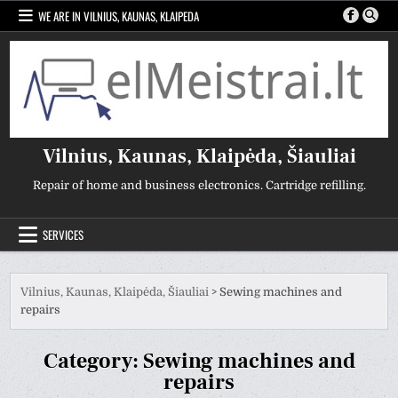
Skip
WE ARE IN VILNIUS, KAUNAS, KLAIPEDA
to
content
Vilnius, Kaunas, Klaipėda, Šiauliai
Repair of home and business electronics. Cartridge refilling.
SERVICES
Vilnius, Kaunas, Klaipėda, Šiauliai
>
Sewing machines and
repairs
Category:
Sewing machines and
repairs