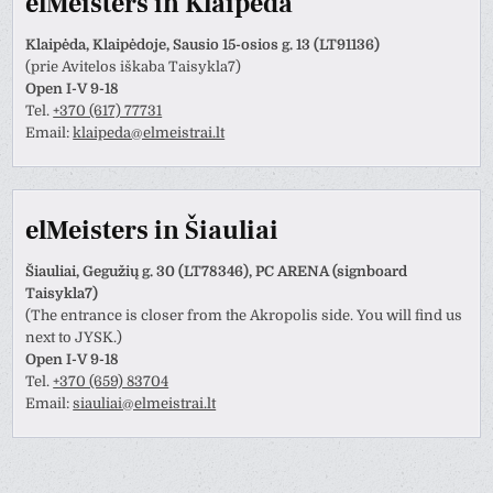
elMeisters in Klaipeda
Klaipėda, Klaipėdoje, Sausio 15-osios g. 13 (LT91136)
(prie Avitelos iškaba Taisykla7)
Open I-V 9-18
Tel.
+370 (617) 77731
Email:
klaipeda@elmeistrai.lt
elMeisters in Šiauliai
Šiauliai, Gegužių g. 30 (LT78346), PC ARENA (signboard
Taisykla7)
(The entrance is closer from the Akropolis side. You will find us
next to JYSK.)
Open I-V 9-18
Tel.
+370 (659) 83704
Email:
siauliai@elmeistrai.lt