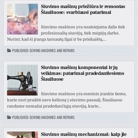
Siuvimo mašinų priežiūra ir remontas
Šiauliuose: svarbiausi patarimai
Siuvimo mašinos yra neatsiejama dalis tiek
profesionalių siuvėjų, tiek mėgėjų darbo.
Norint, kad ši įranga tarnautų ilgai ir be priekaištų,…
PUBLISHED:
SEWING MACHINES AND REPAIRS
Siuvimo mašinų komponentai ir jų
veikimas: patarimai pradedantiesiems
Šiauliuose
Siuvimo mašinos yra esminis įrankis tiems,
kurie nori pradėti savo kelionę į siuvimo pasaulį. Šiauliuose
randame nemažai pradedančiųjų siuvėjų, kurie…
PUBLISHED:
SEWING MACHINES AND REPAIRS
Siuvimo mašinų mechanizmai: kaip jie