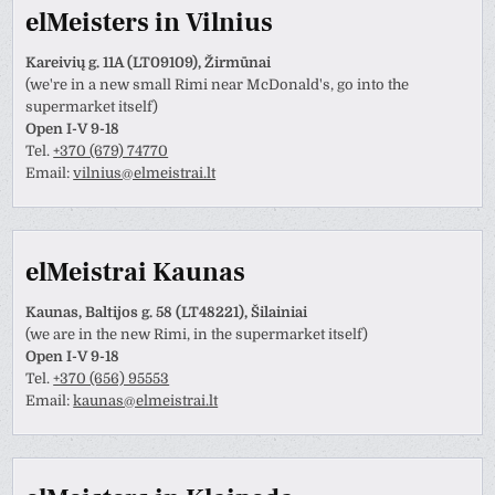
elMeisters in Vilnius
Kareivių g. 11A (LT09109), Žirmūnai
(we're in a new small Rimi near McDonald's, go into the
supermarket itself)
Open I-V 9-18
Tel.
+370 (679) 74770
Email:
vilnius@elmeistrai.lt
elMeistrai Kaunas
Kaunas, Baltijos g. 58 (LT48221), Šilainiai
(we are in the new Rimi, in the supermarket itself)
Open I-V 9-18
Tel.
+370 (656) 95553
Email:
kaunas@elmeistrai.lt