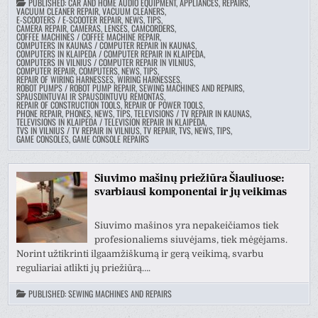
PUBLISHED:
CAR AND HOME AUDIO EQUIPMENT, APPLIANCES, REPAIRS
,
VACUUM CLEANER REPAIR, VACUUM CLEANERS
,
E-SCOOTERS / E-SCOOTER REPAIR, NEWS, TIPS
,
CAMERA REPAIR, CAMERAS, LENSES, CAMCORDERS
,
COFFEE MACHINES / COFFEE MACHINE REPAIR
,
COMPUTERS IN KAUNAS / COMPUTER REPAIR IN KAUNAS
,
COMPUTERS IN KLAIPEDA / COMPUTER REPAIR IN KLAIPEDA
,
COMPUTERS IN VILNIUS / COMPUTER REPAIR IN VILNIUS
,
COMPUTER REPAIR, COMPUTERS, NEWS, TIPS
,
REPAIR OF WIRING HARNESSES, WIRING HARNESSES
,
ROBOT PUMPS / ROBOT PUMP REPAIR
,
SEWING MACHINES AND REPAIRS
,
SPAUSDINTUVAI IR SPAUSDINTUVŲ REMONTAS
,
REPAIR OF CONSTRUCTION TOOLS, REPAIR OF POWER TOOLS
,
PHONE REPAIR, PHONES, NEWS, TIPS
,
TELEVISIONS / TV REPAIR IN KAUNAS
,
TELEVISIONS IN KLAIPĖDA / TELEVISION REPAIR IN KLAIPĖDA
,
TVS IN VILNIUS / TV REPAIR IN VILNIUS
,
TV REPAIR, TVS, NEWS, TIPS
,
GAME CONSOLES, GAME CONSOLE REPAIRS
Siuvimo mašinų priežiūra Šiauliuose:
svarbiausi komponentai ir jų veikimas
Siuvimo mašinos yra nepakeičiamos tiek
profesionaliems siuvėjams, tiek mėgėjams.
Norint užtikrinti ilgaamžiškumą ir gerą veikimą, svarbu
reguliariai atlikti jų priežiūrą….
PUBLISHED:
SEWING MACHINES AND REPAIRS