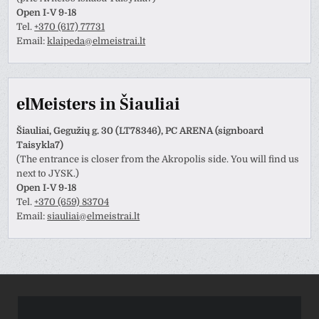
Open I-V 9-18
Tel.
+370 (617) 77731
Email:
klaipeda@elmeistrai.lt
elMeisters in Šiauliai
Šiauliai, Gegužių g. 30 (LT78346), PC ARENA (signboard
Taisykla7)
(The entrance is closer from the Akropolis side. You will find us
next to JYSK.)
Open I-V 9-18
Tel.
+370 (659) 83704
Email:
siauliai@elmeistrai.lt