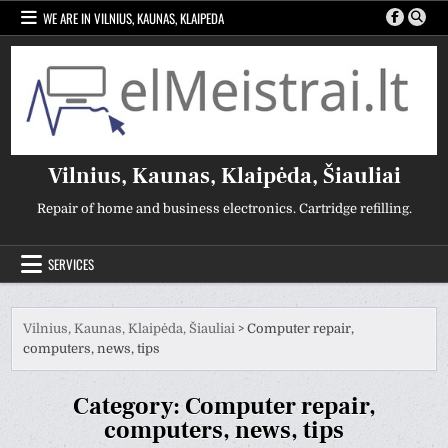
Skip
WE ARE IN VILNIUS, KAUNAS, KLAIPEDA
to
content
Vilnius, Kaunas, Klaipėda, Šiauliai
Repair of home and business electronics. Cartridge refilling.
SERVICES
Vilnius, Kaunas, Klaipėda, Šiauliai
>
Computer repair,
computers, news, tips
Category:
Computer repair,
computers, news, tips