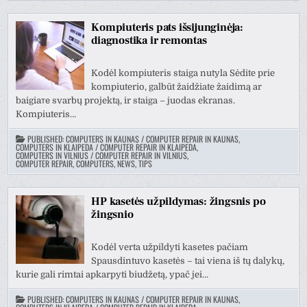
Kompiuteris pats išsijunginėja:
diagnostika ir remontas
Kodėl kompiuteris staiga nutyla Sėdite prie
kompiuterio, galbūt žaidžiate žaidimą ar
baigiате svarbų projektą, ir staiga – juodas ekranas.
Kompiuteris…
PUBLISHED:
COMPUTERS IN KAUNAS / COMPUTER REPAIR IN KAUNAS
,
COMPUTERS IN KLAIPEDA / COMPUTER REPAIR IN KLAIPEDA
,
COMPUTERS IN VILNIUS / COMPUTER REPAIR IN VILNIUS
,
COMPUTER REPAIR, COMPUTERS, NEWS, TIPS
HP kasetės užpildymas: žingsnis po
žingsnio
Kodėl verta užpildyti kasetes pačiam
Spausdintuvo kasetės – tai viena iš tų dalykų,
kurie gali rimtai apkarpyti biudžetą, ypač jei…
PUBLISHED:
COMPUTERS IN KAUNAS / COMPUTER REPAIR IN KAUNAS
,