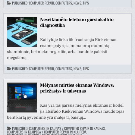
PUBLISHED:
COMPUTER REPAIR, COMPUTERS, NEWS, TIPS
Neveikiančio telefono garsiakalbio
diagnostika
Kai tyloje lieka tik frustracija Kiekvienas
esame patyrę tą nemalonų momentą –
skambinate, bet nieko negirdite, arba bandote paleisti
mėgstamą…
PUBLISHED:
COMPUTER REPAIR, COMPUTERS, NEWS, TIPS
Mėlynas mirties ekranas Windows:
priežastys ir taisymas
Kas yra tas garsus mėlynas ekranas ir kodėl
jis atsirado Kiekvienas Windows naudotojas
bent kartą gyvenime yra matęs tą baisųjį…
PUBLISHED:
COMPUTERS IN KAUNAS / COMPUTER REPAIR IN KAUNAS
,
COMPUTERS IN KLAIPEDA / COMPUTER REPAIR IN KLAIPEDA
,