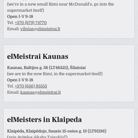
(we're in a new small Rimi near McDonald's, go into the
supermarket itself)
Open I-V 9-18
Tel.
+370 (679) 74770
Email:
vilnius@elmeistrai.lt
elMeistrai Kaunas
Kaunas, Baltijos g. 58 (LT48221), Šilainiai
(we are in the new Rimi, in the supermarket itself)
Open I-V 9-18
Tel.
+370 (656) 95553
Email:
kaunas@elmeistrai.lt
elMeisters in Klaipeda
Klaipėda, Klaipėdoje, Sausio 15-osios g. 13 (LT91136)
(prie Avitelos iškaba Taisykla7)