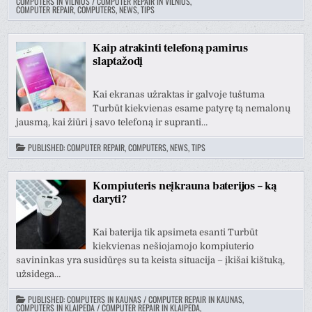
COMPUTERS IN VILNIUS / COMPUTER REPAIR IN VILNIUS
,
COMPUTER REPAIR, COMPUTERS, NEWS, TIPS
Kaip atrakinti telefoną pamirus
slaptažodį
Kai ekranas užraktas ir galvoje tuštuma
Turbūt kiekvienas esame patyrę tą nemalonų
jausmą, kai žiūri į savo telefoną ir supranti…
PUBLISHED:
COMPUTER REPAIR, COMPUTERS, NEWS, TIPS
Kompiuteris neįkrauna baterijos – ką
daryti?
Kai baterija tik apsimeta esanti Turbūt
kiekvienas nešiojamojo kompiuterio
savininkas yra susidūręs su ta keista situacija – įkišai kištuką,
užsidega…
PUBLISHED:
COMPUTERS IN KAUNAS / COMPUTER REPAIR IN KAUNAS
,
COMPUTERS IN KLAIPEDA / COMPUTER REPAIR IN KLAIPEDA
,