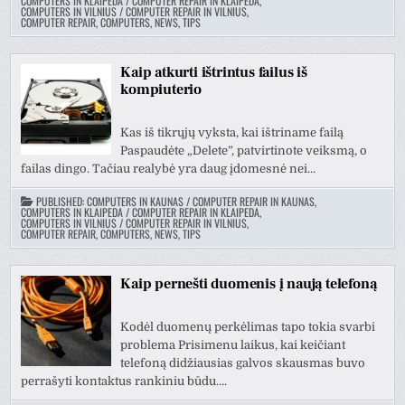
COMPUTERS IN KLAIPEDA / COMPUTER REPAIR IN KLAIPEDA
,
COMPUTERS IN VILNIUS / COMPUTER REPAIR IN VILNIUS
,
COMPUTER REPAIR, COMPUTERS, NEWS, TIPS
Kaip atkurti ištrintus failus iš
kompiuterio
Kas iš tikrųjų vyksta, kai ištriname failą
Paspaudėte „Delete”, patvirtinote veiksmą, o
failas dingo. Tačiau realybė yra daug įdomesnė nei…
PUBLISHED:
COMPUTERS IN KAUNAS / COMPUTER REPAIR IN KAUNAS
,
COMPUTERS IN KLAIPEDA / COMPUTER REPAIR IN KLAIPEDA
,
COMPUTERS IN VILNIUS / COMPUTER REPAIR IN VILNIUS
,
COMPUTER REPAIR, COMPUTERS, NEWS, TIPS
Kaip pernešti duomenis į naują telefoną
Kodėl duomenų perkėlimas tapo tokia svarbi
problema Prisimenu laikus, kai keičiant
telefoną didžiausias galvos skausmas buvo
perrašyti kontaktus rankiniu būdu….