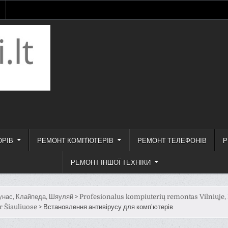
ОРІВ
РЕМОНТ КОМП'ЮТЕРІВ
РЕМОНТ ТЕЛЕФОНІВ
Р
РЕМОНТ ІНШОЇ ТЕХНІКИ
унас, Клайпеда, Шяуляй
>
Profesionalus kompiuterių remontas Vilniuje,
r Šiauliuose
>
Встановлення антивірусу для комп'ютерів