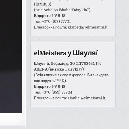
(LT91136)
(prie Avitelos iškaba Taisykla7)
Відкрито I-V 9-18
Тел.
+370 (617) 77731
Електронна пошта:
klaipeda@elmeistrai.lt
elMeisters у Шяуляї
Шяуляй, Gegužių g. 30 (LT78346), ПК
ARENA (вивіска Taisykla7)
(Вхід ближче з боку Акрополя. Ви знайдете
нас поруч з JYSK).
Відкрито I-V 9-18
Тел.
+370 (659) 83704
Електронна пошта:
siauliai@elmeistrai.lt