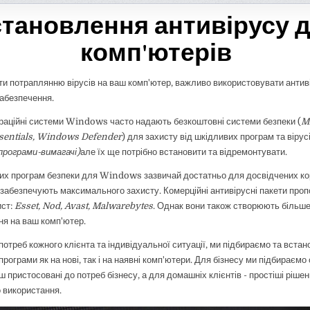
тановлення антивірусу 
комп'ютерів
ти потраплянню вірусів на ваш комп'ютер, важливо використовувати антив
абезпечення.
раційні системи Windows часто надають безкоштовні системи безпеки (
M
ssentials, Windows Defender
) для захисту від шкідливих програм та вірусі
програми-вимагачі)
але їх ще потрібно встановити та відремонтувати.
х програм безпеки для Windows зазвичай достатньо для досвідчених ко
 забезпечують максимального захисту. Комерційні антивірусні пакети про
ист:
Esset, Nod, Avast, Malwarebytes
. Однак вони також створюють більш
я на ваш комп'ютер.
tas Krv
Vytautas Ragaisis
3 metų
prieš 3 metų
потреб кожного клієнта та індивідуальної ситуації, ми підбираємо та вст
програми як на нові, так і на наявні комп'ютери. Для бізнесу ми підбираємо
ш пристосовані до потреб бізнесу, а для домашніх клієнтів - простіші ріше
Šis naudotojas paliko tik
Šis 
 використання.
įvertinimą.
įver