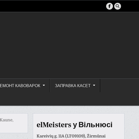
ЕМОНТ КАВОВАРОК
ЗАПРАВКА КАСЕТ
 Kaune,
elMeisters у Вільнюсі
Kareivių g. 11A (LT09109), Žirmūnai