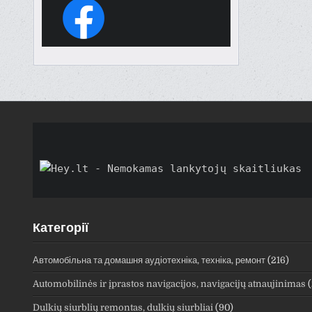
Категорії
Автомобільна та домашня аудіотехніка, техніка, ремонт
(216)
Automobilinės ir įprastos navigacijos, navigacijų atnaujinimas
(
Dulkių siurblių remontas, dulkių siurbliai
(90)