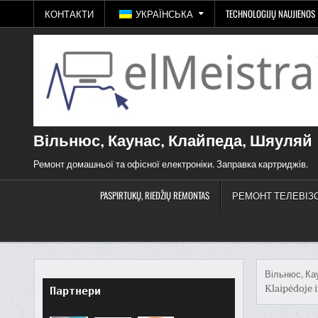
Перейти
КОНТАКТИ
УКРАЇНСЬКА
TECHNOLOGIJŲ NAUJIENOS
до
змісту
Вільнюс, Каунас, Клайпеда, Шяуляй
Ремонт домашньої та офісної електроніки. Заправка картриджів.
PASPIRTUKŲ, RIEDŽIŲ REMONTAS
РЕМОНТ ТЕЛЕВІЗ
Вільнюс, Ка
Klaipėdoje i
Партнери