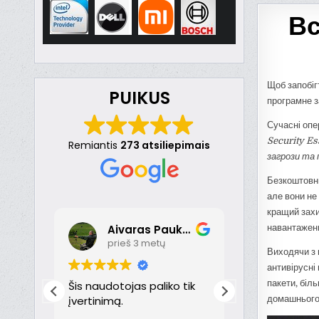
Вс
Щоб запобіг
PUIKUS
програмне з
Сучасні опе
Security E
Remiantis
273 atsiliepimais
загрози та 
Безкоштовни
але вони не
кращий зах
навантаженн
Aivaras Paukste
Dona
prieš 3 metų
prieš 
Виходячи з 
антивірусні 
пакети, біль
nt
Šis naudotojas paliko tik
Puikiai!
just
įvertinimą.
домашнього