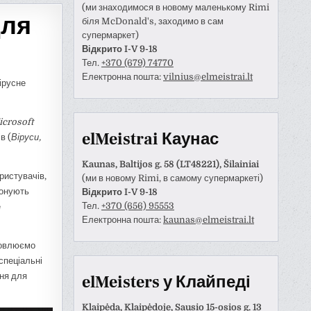
(ми знаходимося в новому маленькому Rimi
для
біля McDonald's, заходимо в сам
супермаркет)
Відкрито I-V 9-18
Тел.
+370 (679) 74770
Електронна пошта:
vilnius@elmeistrai.lt
ірусне
icrosoft
elMeistrai Каунас
в (
Віруси,
Kaunas, Baltijos g. 58 (LT48221), Šilainiai
ристувачів,
(ми в новому Rimi, в самому супермаркеті)
понують
Відкрито I-V 9-18
Тел.
+370 (656) 95553
е
Електронна пошта:
kaunas@elmeistrai.lt
Anastazija Lukoševičienė
Darius Razmislevičius
prieš 3 metų
prieš 3 metų
ановлюємо
 спеціальні
ння для
naudotojas paliko tik
Mandagus bendravimas ir
elMeisters у Клайпеді
tinimą.
greitai bei kokybiškai
atliktas darbas.
Klaipėda, Klaipėdoje, Sausio 15-osios g. 13