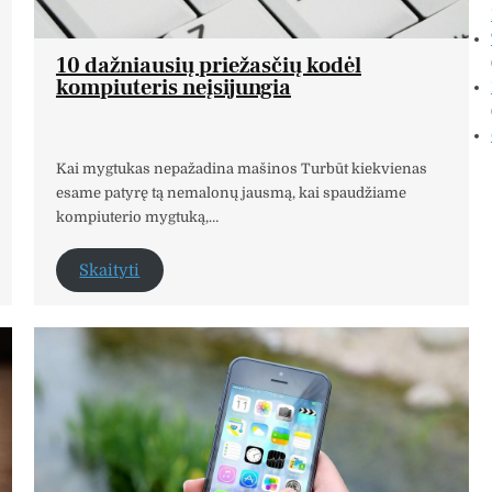
10 dažniausių priežasčių kodėl
kompiuteris neįsijungia
Kai mygtukas nepažadina mašinos Turbūt kiekvienas
esame patyrę tą nemalonų jausmą, kai spaudžiame
kompiuterio mygtuką,…
Skaityti