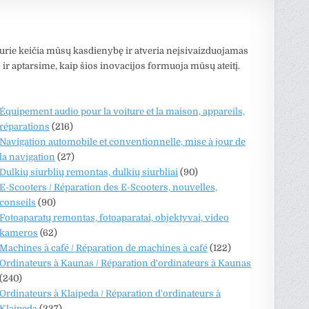
urie keičia mūsų kasdienybę ir atveria neįsivaizduojamas
ir aptarsime, kaip šios inovacijos formuoja mūsų ateitį.
Équipement audio pour la voiture et la maison, appareils,
réparations
(216)
Navigation automobile et conventionnelle, mise à jour de
la navigation
(27)
Dulkių siurblių remontas, dulkių siurbliai
(90)
E-Scooters / Réparation des E-Scooters, nouvelles,
conseils
(90)
Fotoaparatų remontas, fotoaparatai, objektyvai, video
kameros
(62)
Machines à café / Réparation de machines à café
(122)
Ordinateurs à Kaunas / Réparation d'ordinateurs à Kaunas
(240)
Ordinateurs à Klaipeda / Réparation d'ordinateurs à
Klaipeda
(237)