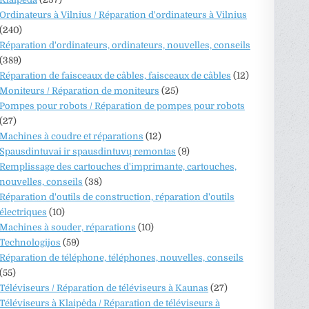
Ordinateurs à Vilnius / Réparation d'ordinateurs à Vilnius
(240)
Réparation d'ordinateurs, ordinateurs, nouvelles, conseils
(389)
Réparation de faisceaux de câbles, faisceaux de câbles
(12)
Moniteurs / Réparation de moniteurs
(25)
Pompes pour robots / Réparation de pompes pour robots
(27)
Machines à coudre et réparations
(12)
Spausdintuvai ir spausdintuvų remontas
(9)
Remplissage des cartouches d'imprimante, cartouches,
nouvelles, conseils
(38)
Réparation d'outils de construction, réparation d'outils
électriques
(10)
Machines à souder, réparations
(10)
Technologijos
(59)
Réparation de téléphone, téléphones, nouvelles, conseils
(55)
Téléviseurs / Réparation de téléviseurs à Kaunas
(27)
Téléviseurs à Klaipėda / Réparation de téléviseurs à