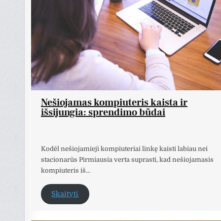
Nešiojamas kompiuteris kaista ir
išsijungia: sprendimo būdai
Kodėl nešiojamieji kompiuteriai linkę kaisti labiau nei
stacionarūs Pirmiausia verta suprasti, kad nešiojamasis
kompiuteris iš…
Skaityti