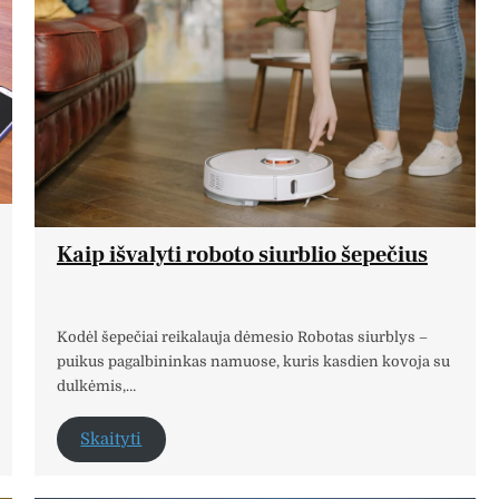
Kaip išvalyti roboto siurblio šepečius
Kodėl šepečiai reikalauja dėmesio Robotas siurblys –
puikus pagalbininkas namuose, kuris kasdien kovoja su
dulkėmis,…
Skaityti