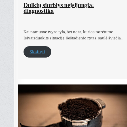
Dulkių siurblys neįsijungia:
diagnostika
Kai namuose tvyro tyla, bet ne ta, kurios norėtume
Įsivaizduokite situaciją: šeštadienio rytas, saulė šviečia…
Skaityti