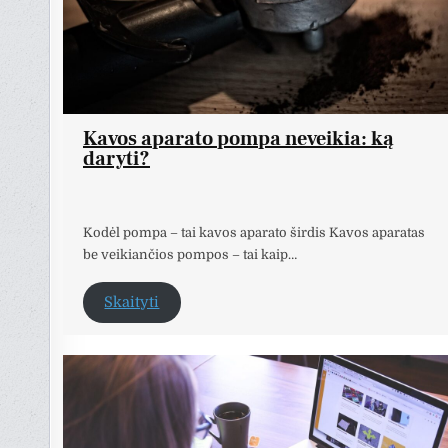
Kavos aparato pompa neveikia: ką
daryti?
Kodėl pompa – tai kavos aparato širdis Kavos aparatas
be veikiančios pompos – tai kaip…
Skaityti