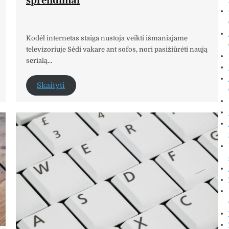
sprendimai
Kodėl internetas staiga nustoja veikti išmaniajame
televizoriuje Sėdi vakare ant sofos, nori pasižiūrėti naują
serialą…
Skaityti