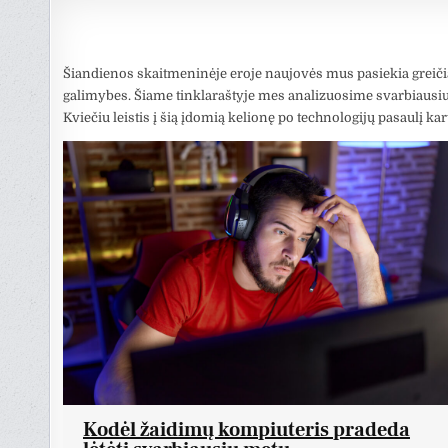
Šiandienos skaitmeninėje eroje naujovės mus pasiekia greiči
galimybes. Šiame tinklaraštyje mes analizuosime svarbiausius
Kviečiu leistis į šią įdomią kelionę po technologijų pasaulį kar
Kodėl žaidimų kompiuteris pradeda