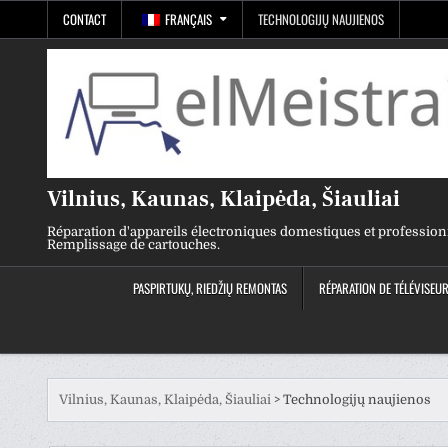
Skip
CONTACT
FRANÇAIS
TECHNOLOGIJŲ NAUJIENOS
to
content
Vilnius, Kaunas, Klaipėda, Šiauliai
Réparation d'appareils électroniques domestiques et profession
Remplissage de cartouches.
PASPIRTUKŲ, RIEDŽIŲ REMONTAS
RÉPARATION DE TÉLÉVISEU
Vilnius, Kaunas, Klaipėda, Šiauliai
>
Technologijų naujienos