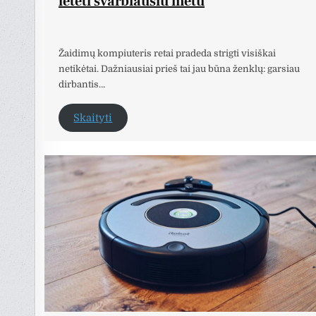
lėtėti svarbiausiu metu
Žaidimų kompiuteris retai pradeda strigti visiškai
netikėtai. Dažniausiai prieš tai jau būna ženklų: garsiau
dirbantis…
Skaityti