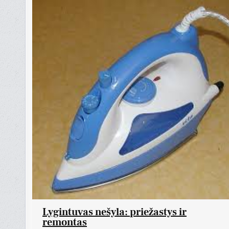
Lygintuvas nešyla: priežastys ir
remontas