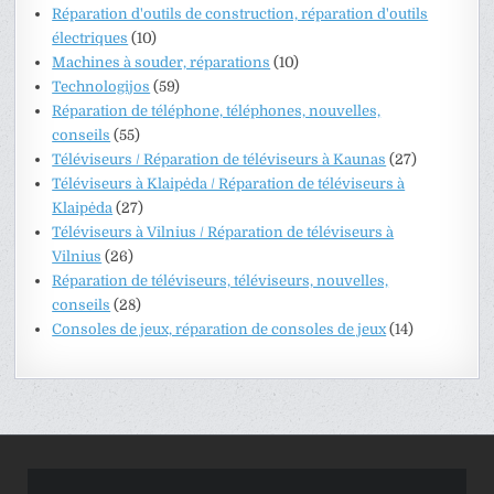
Réparation d'outils de construction, réparation d'outils
électriques
(10)
Machines à souder, réparations
(10)
Technologijos
(59)
Réparation de téléphone, téléphones, nouvelles,
conseils
(55)
Téléviseurs / Réparation de téléviseurs à Kaunas
(27)
Téléviseurs à Klaipėda / Réparation de téléviseurs à
Klaipėda
(27)
Téléviseurs à Vilnius / Réparation de téléviseurs à
Vilnius
(26)
Réparation de téléviseurs, téléviseurs, nouvelles,
conseils
(28)
Consoles de jeux, réparation de consoles de jeux
(14)