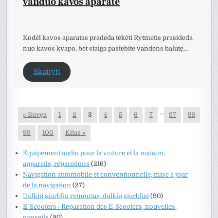
vanduo kavos aparate
Kodėl kavos aparatas pradeda tekėti Rytmetis prasideda
nuo kavos kvapo, bet staiga pastebite vandens balutę…
Skaityti
…
« Buvęs
1
2
3
4
5
6
7
97
98
99
100
Kitas »
Équipement audio pour la voiture et la maison,
appareils, réparations
(216)
Navigation automobile et conventionnelle, mise à jour
de la navigation
(27)
Dulkių siurblių remontas, dulkių siurbliai
(90)
E-Scooters / Réparation des E-Scooters, nouvelles,
conseils
(90)