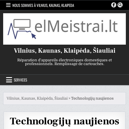
Skip
NOUS SOMMES À VILNIUS, KAUNAS, KLAIPEDA
to
content
Vilnius, Kaunas, Klaipėda, Šiauliai
Réparation d'appareils électroniques domestiques et
professionnels. Remplissage de cartouches.
SERVICES
Vilnius, Kaunas, Klaipėda, Šiauliai
>
Technologijų naujienos
Technologijų naujienos