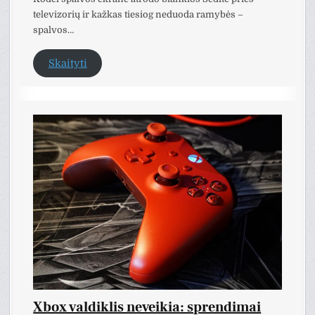
televizorių ir kažkas tiesiog neduoda ramybės –
spalvos…
Skaityti
Xbox valdiklis neveikia: sprendimai