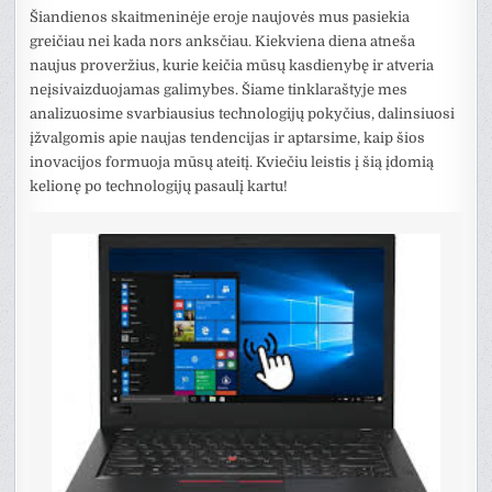
Šiandienos skaitmeninėje eroje naujovės mus pasiekia
greičiau nei kada nors anksčiau. Kiekviena diena atneša
naujus proveržius, kurie keičia mūsų kasdienybę ir atveria
neįsivaizduojamas galimybes. Šiame tinklaraštyje mes
analizuosime svarbiausius technologijų pokyčius, dalinsiuosi
įžvalgomis apie naujas tendencijas ir aptarsime, kaip šios
inovacijos formuoja mūsų ateitį. Kviečiu leistis į šią įdomią
kelionę po technologijų pasaulį kartu!