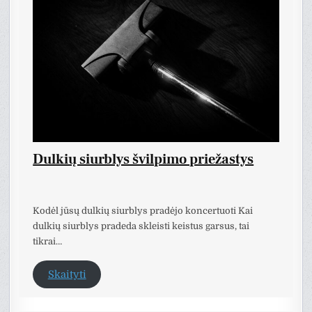
Dulkių siurblys švilpimo priežastys
Kodėl jūsų dulkių siurblys pradėjo koncertuoti Kai
dulkių siurblys pradeda skleisti keistus garsus, tai
tikrai…
Skaityti