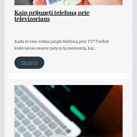
Kaip prijungti telefoną prie
televizoriaus
Kada iš viso reikia jungti telefoną prie TV? Turbūt
kiekvienas esame patyrę tą momentą, kai…
Skaityti