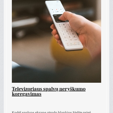
Televizoriaus spalvų neryškumo
koregavimas
Kodėl spalvos ekrane atrodo blankios Sėdite prieš