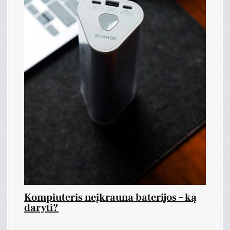
Kompiuteris neįkrauna baterijos – ką
daryti?