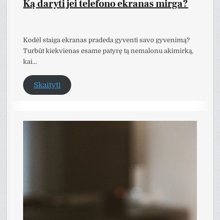
Ką daryti jei telefono ekranas mirga?
Kodėl staiga ekranas pradeda gyventi savo gyvenimą?
Turbūt kiekvienas esame patyrę tą nemalonu akimirką,
kai…
Skaityti