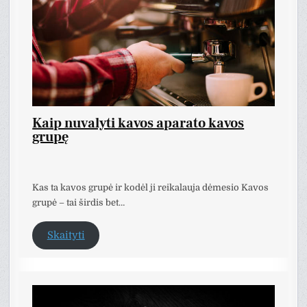
Kaip nuvalyti kavos aparato kavos
grupę
Kas ta kavos grupė ir kodėl ji reikalauja dėmesio Kavos
grupė – tai širdis bet…
Skaityti