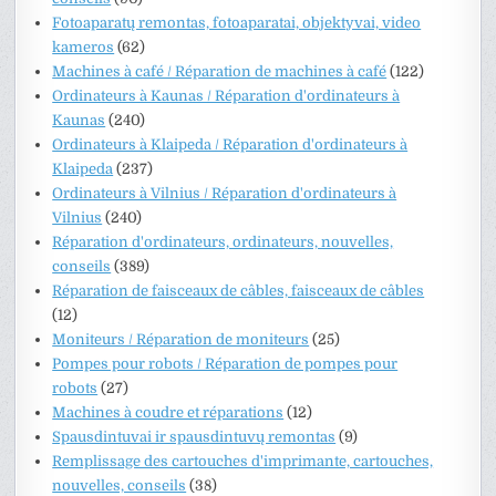
Fotoaparatų remontas, fotoaparatai, objektyvai, video
kameros
(62)
Machines à café / Réparation de machines à café
(122)
Ordinateurs à Kaunas / Réparation d'ordinateurs à
Kaunas
(240)
Ordinateurs à Klaipeda / Réparation d'ordinateurs à
Klaipeda
(237)
Ordinateurs à Vilnius / Réparation d'ordinateurs à
Vilnius
(240)
Réparation d'ordinateurs, ordinateurs, nouvelles,
conseils
(389)
Réparation de faisceaux de câbles, faisceaux de câbles
(12)
Moniteurs / Réparation de moniteurs
(25)
Pompes pour robots / Réparation de pompes pour
robots
(27)
Machines à coudre et réparations
(12)
Spausdintuvai ir spausdintuvų remontas
(9)
Remplissage des cartouches d'imprimante, cartouches,
nouvelles, conseils
(38)