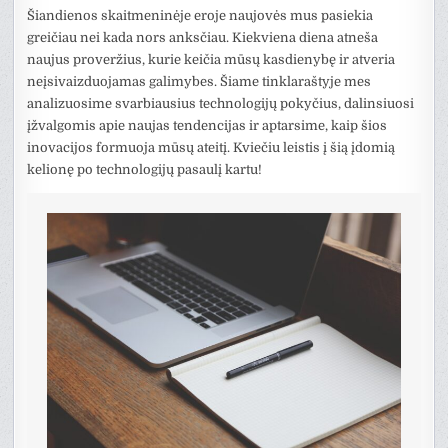
Šiandienos skaitmeninėje eroje naujovės mus pasiekia
greičiau nei kada nors anksčiau. Kiekviena diena atneša
naujus proveržius, kurie keičia mūsų kasdienybę ir atveria
neįsivaizduojamas galimybes. Šiame tinklaraštyje mes
analizuosime svarbiausius technologijų pokyčius, dalinsiuosi
įžvalgomis apie naujas tendencijas ir aptarsime, kaip šios
inovacijos formuoja mūsų ateitį. Kviečiu leistis į šią įdomią
kelionę po technologijų pasaulį kartu!