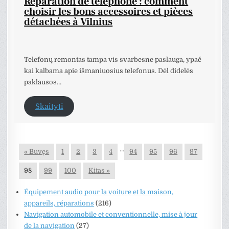
Réparation de téléphone : comment
choisir les bons accessoires et pièces
détachées à Vilnius
Telefonų remontas tampa vis svarbesne paslauga, ypač
kai kalbama apie išmaniuosius telefonus. Dėl didelės
paklausos…
Skaityti
…
« Buvęs
1
2
3
4
94
95
96
97
98
99
100
Kitas »
Équipement audio pour la voiture et la maison,
appareils, réparations
(216)
Navigation automobile et conventionnelle, mise à jour
de la navigation
(27)