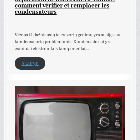
comment vérifier et remplacer les
condensateurs
Vienas iš dažniausių televizorių gedimų yra susijęs su
kondensatorių problemomis. Kondensatoriai yra
esminiai elektronikos komponentai,…
Skaityti