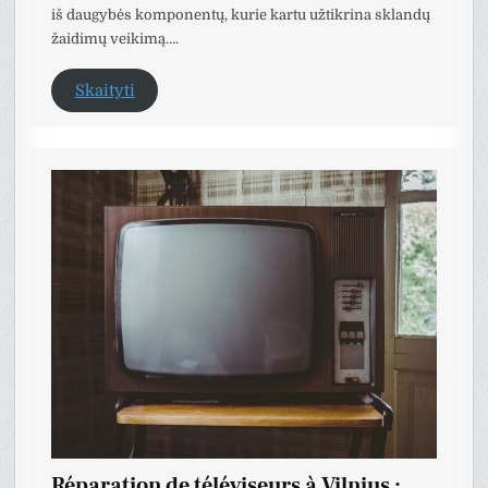
iš daugybės komponentų, kurie kartu užtikrina sklandų
žaidimų veikimą….
Skaityti
Réparation de téléviseurs à Vilnius :