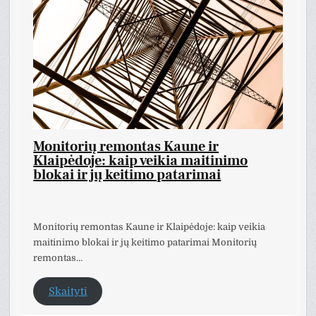
Monitorių remontas Kaune ir
Klaipėdoje: kaip veikia maitinimo
blokai ir jų keitimo patarimai
Monitorių remontas Kaune ir Klaipėdoje: kaip veikia
maitinimo blokai ir jų keitimo patarimai Monitorių
remontas…
Skaityti