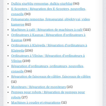
Dulkių siurblių remontas, dulkių siurbliai
(90)
E-Scooters / Réparation des E-Scooters, nouvelles,
conseils
(90)
Fotoaparatų remontas, fotoaparatai, objektyvai, video
kameros
(62)
Machines à café / Réparation de machines à café
(122)
Ordinateurs à Kaunas / Réparation d'ordinateurs à
Kaunas
(239)
Ordinateurs à Klaipeda / Réparation d'ordinateurs à
Klaipeda
(236)
Ordinateurs à Vilnius / Réparation d'ordinateurs à
Vilnius
(239)
Réparation d'ordinateurs, ordinateurs, nouvelles,
conseils
(388)
Réparation de faisceaux de câbles, faisceaux de câbles
(12)
Moniteurs / Réparation de moniteurs
(25)
Pompes pour robots / Réparation de pompes pour
robots
(27)
Machines à coudre et réparations
(12)