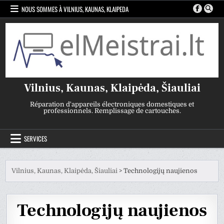
Skip
NOUS SOMMES À VILNIUS, KAUNAS, KLAIPEDA
to
content
Vilnius, Kaunas, Klaipėda, Šiauliai
Réparation d'appareils électroniques domestiques et
professionnels. Remplissage de cartouches.
SERVICES
Vilnius, Kaunas, Klaipėda, Šiauliai
>
Technologijų naujienos
Technologijų naujienos