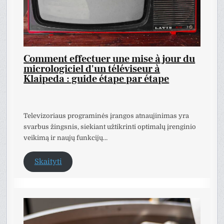
Comment effectuer une mise à jour du
micrologiciel d'un téléviseur à
Klaipeda : guide étape par étape
Televizoriaus programinės įrangos atnaujinimas yra
svarbus žingsnis, siekiant užtikrinti optimalų įrenginio
veikimą ir naujų funkcijų…
Skaityti