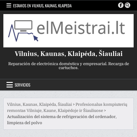
Ir
ESTAMOS EN VILNIUS, KAUNAS, KLAIPEDA
al
contenido
Vilnius, Kaunas, Klaipėda, Šiauliai
Reparación de electrónica doméstica y empresarial. Recarga de
cartuchos.
SERVICIOS
Vilnius, Kaunas, Klaipėda, Šiauliai
>
Profesionalus kompiuterių
remontas Vilniuje, Kaune, Klaipėdoje ir Šiauliuose
>
Actualización del sistema de refrigeración del ordenador,
limpieza del polvo