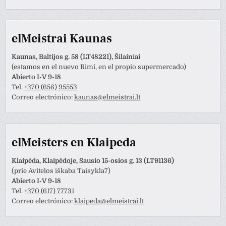
elMeistrai Kaunas
Kaunas, Baltijos g. 58 (LT48221), Šilainiai
(estamos en el nuevo Rimi, en el propio supermercado)
Abierto I-V 9-18
Tel.
+370 (656) 95553
Correo electrónico:
kaunas@elmeistrai.lt
elMeisters en Klaipeda
Klaipėda, Klaipėdoje, Sausio 15-osios g. 13 (LT91136)
(prie Avitelos iškaba Taisykla7)
Abierto I-V 9-18
Tel.
+370 (617) 77731
Correo electrónico:
klaipeda@elmeistrai.lt