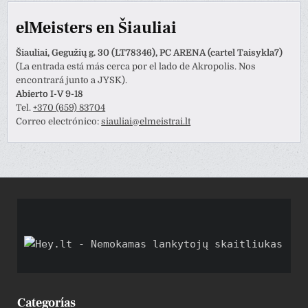
elMeisters en Šiauliai
Šiauliai, Gegužių g. 30 (LT78346), PC ARENA (cartel Taisykla7)
(La entrada está más cerca por el lado de Akropolis. Nos
encontrará junto a JYSK).
Abierto I-V 9-18
Tel.
+370 (659) 83704
Correo electrónico:
siauliai@elmeistrai.lt
Categorías