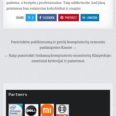
patiems, o kreiptis į profesionalus. Taip užtikrinsite, kad jūsų
prietaisas bus sutaisytas kokybiškai ir saugiai.
SHARE:
X
FACEBOOK
PINTEREST
LINKEDIN
Post
Pasirinkite patikimumą ir greitį kompiuterių remonto
navigation
paslaugoms Kaune →
← Kaip pasirinkti tinkamą kompiuterio monitorių Klaipėdoje:
esminiai kriterijai ir patarimai
Partners