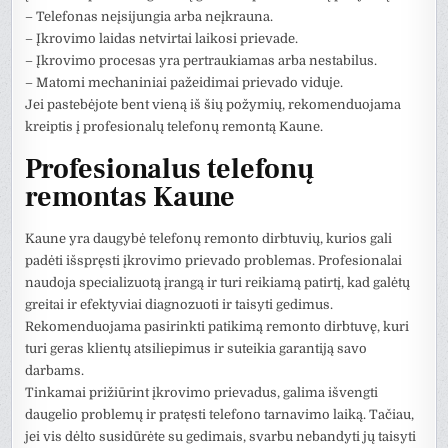
– Telefonas neįsijungia arba neįkrauna.
– Įkrovimo laidas netvirtai laikosi prievade.
– Įkrovimo procesas yra pertraukiamas arba nestabilus.
– Matomi mechaniniai pažeidimai prievado viduje.
Jei pastebėjote bent vieną iš šių požymių, rekomenduojama
kreiptis į profesionalų telefonų remontą Kaune.
Profesionalus telefonų
remontas Kaune
Kaune yra daugybė telefonų remonto dirbtuvių, kurios gali
padėti išspręsti įkrovimo prievado problemas. Profesionalai
naudoja specializuotą įrangą ir turi reikiamą patirtį, kad galėtų
greitai ir efektyviai diagnozuoti ir taisyti gedimus.
Rekomenduojama pasirinkti patikimą remonto dirbtuvę, kuri
turi geras klientų atsiliepimus ir suteikia garantiją savo
darbams.
Tinkamai prižiūrint įkrovimo prievadus, galima išvengti
daugelio problemų ir pratęsti telefono tarnavimo laiką. Tačiau,
jei vis dėlto susidūrėte su gedimais, svarbu nebandyti jų taisyti