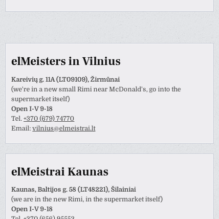
elMeisters in Vilnius
Kareivių g. 11A (LT09109), Žirmūnai
(we're in a new small Rimi near McDonald's, go into the
supermarket itself)
Open I-V 9-18
Tel.
+370 (679) 74770
Email:
vilnius@elmeistrai.lt
elMeistrai Kaunas
Kaunas, Baltijos g. 58 (LT48221), Šilainiai
(we are in the new Rimi, in the supermarket itself)
Open I-V 9-18
Tel.
+370 (656) 95553