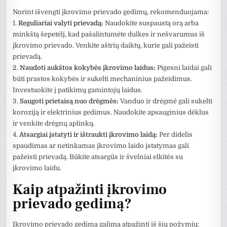
Norint išvengti įkrovimo prievado gedimų, rekomenduojama:
1.
Reguliariai valyti prievadą:
Naudokite suspaustą orą arba
minkštą šepetėlį, kad pašalintumėte dulkes ir nešvarumus iš
įkrovimo prievado. Venkite aštrių daiktų, kurie gali pažeisti
prievadą.
2.
Naudoti aukštos kokybės įkrovimo laidus:
Pigesni laidai gali
būti prastos kokybės ir sukelti mechaninius pažeidimus.
Investuokite į patikimų gamintojų laidus.
3.
Saugoti prietaisą nuo drėgmės:
Vanduo ir drėgmė gali sukelti
koroziją ir elektrinius gedimus. Naudokite apsauginius dėklus
ir venkite drėgnų aplinkų.
4.
Atsargiai įstatyti ir ištraukti įkrovimo laidą:
Per didelis
spaudimas ar netinkamas įkrovimo laido įstatymas gali
pažeisti prievadą. Būkite atsargūs ir švelniai elkitės su
įkrovimo laidu.
Kaip atpažinti įkrovimo
prievado gedimą?
Įkrovimo prievado gedimą galima atpažinti iš šių požymių: