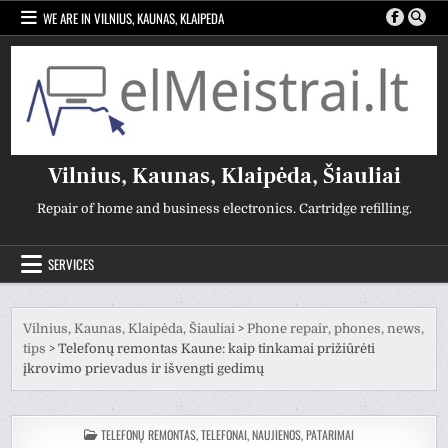
Skip
WE ARE IN VILNIUS, KAUNAS, KLAIPEDA
to
content
Vilnius, Kaunas, Klaipėda, Šiauliai
Repair of home and business electronics. Cartridge refilling.
SERVICES
Vilnius, Kaunas, Klaipėda, Šiauliai
>
Phone repair, phones, news,
tips
>
Telefonų remontas Kaune: kaip tinkamai prižiūrėti
įkrovimo prievadus ir išvengti gedimų
POSTED
TELEFONŲ REMONTAS, TELEFONAI, NAUJIENOS, PATARIMAI
IN