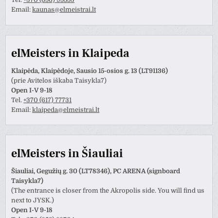
Email:
kaunas@elmeistrai.lt
elMeisters in Klaipeda
Klaipėda, Klaipėdoje, Sausio 15-osios g. 13 (LT91136)
(prie Avitelos iškaba Taisykla7)
Open I-V 9-18
Tel.
+370 (617) 77731
Email:
klaipeda@elmeistrai.lt
elMeisters in Šiauliai
Šiauliai, Gegužių g. 30 (LT78346), PC ARENA (signboard
Taisykla7)
(The entrance is closer from the Akropolis side. You will find us
next to JYSK.)
Open I-V 9-18