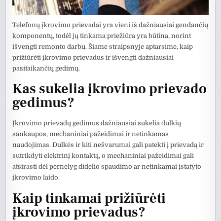
Telefonų įkrovimo prievadai yra vieni iš dažniausiai gendančių
komponentų, todėl jų tinkama priežiūra yra būtina, norint
išvengti remonto darbų. Šiame straipsnyje aptarsime, kaip
prižiūrėti įkrovimo prievadus ir išvengti dažniausiai
pasitaikančių gedimų.
Kas sukelia įkrovimo prievado
gedimus?
Įkrovimo prievadų gedimus dažniausiai sukelia dulkių
sankaupos, mechaniniai pažeidimai ir netinkamas
naudojimas. Dulkės ir kiti nešvarumai gali patekti į prievadą ir
sutrikdyti elektrinį kontaktą, o mechaniniai pažeidimai gali
atsirasti dėl pernelyg didelio spaudimo ar netinkamai įstatyto
įkrovimo laido.
Kaip tinkamai prižiūrėti
įkrovimo prievadus?