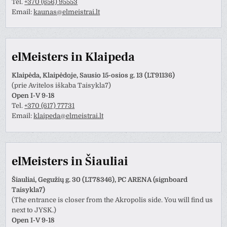
Tel.
+370 (656) 95553
Email:
kaunas@elmeistrai.lt
elMeisters in Klaipeda
Klaipėda, Klaipėdoje, Sausio 15-osios g. 13 (LT91136)
(prie Avitelos iškaba Taisykla7)
Open I-V 9-18
Tel.
+370 (617) 77731
Email:
klaipeda@elmeistrai.lt
elMeisters in Šiauliai
Šiauliai, Gegužių g. 30 (LT78346), PC ARENA (signboard
Taisykla7)
(The entrance is closer from the Akropolis side. You will find us
next to JYSK.)
Open I-V 9-18