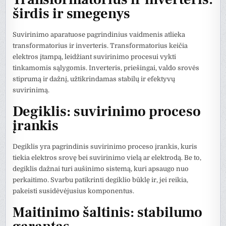
širdis ir smegenys
Suvirinimo aparatuose pagrindinius vaidmenis atlieka
transformatorius ir inverteris. Transformatorius keičia
elektros įtampą, leidžiant suvirinimo procesui vykti
tinkamomis sąlygomis. Inverteris, priešingai, valdo srovės
stiprumą ir dažnį, užtikrindamas stabilų ir efektyvų
suvirinimą.
Degiklis: suvirinimo proceso
įrankis
Degiklis yra pagrindinis suvirinimo proceso įrankis, kuris
tiekia elektros srovę bei suvirinimo vielą ar elektrodą. Be to,
degiklis dažnai turi aušinimo sistemą, kuri apsaugo nuo
perkaitimo. Svarbu patikrinti degiklio būklę ir, jei reikia,
pakeisti susidėvėjusius komponentus.
Maitinimo šaltinis: stabilumo