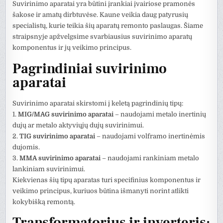
Suvirinimo aparatai yra būtini įrankiai įvairiose pramonės
šakose ir amatų dirbtuvėse. Kaune veikia daug patyrusių
specialistų, kurie teikia šių aparatų remonto paslaugas. Šiame
straipsnyje apžvelgsime svarbiausius suvirinimo aparatų
komponentus ir jų veikimo principus.
Pagrindiniai suvirinimo
aparatai
Suvirinimo aparatai skirstomi į keletą pagrindinių tipų:
1.
MIG/MAG suvirinimo aparatai
– naudojami metalo inertinių
dujų ar metalo aktyviųjų dujų suvirinimui.
2.
TIG suvirinimo aparatai
– naudojami volframo inertinėmis
dujomis.
3.
MMA suvirinimo aparatai
– naudojami rankiniam metalo
lankiniam suvirinimui.
Kiekvienas šių tipų aparatas turi specifinius komponentus ir
veikimo principus, kuriuos būtina išmanyti norint atlikti
kokybišką remontą.
Transformatorius ir inverteris: