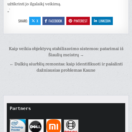
užtikrinti jo ilgalaikį veikimą.
„`
SHARE:
X
FACEBOOK
PINTEREST
LINKEDIN
Post
Kaip veikia objektyvų stabilizavimo sistemos: patarimai iš
navigation
Šiaulių meistrų →
← Dulkių siurblių remontas: kaip identifikuoti ir pašalinti
dažniausias problemas Kaune
Partners