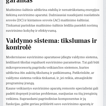
garantas
Maitinimo šaltinis užtikrina stabilų ir nenutrūkstamą energijos
tiekimą suvirinimo aparatui. Dažniausiai naudojami nuolatinės
srovės (DC) ir kintamos srovės (AC) maitinimo šaltiniai.
Tinkamai parinktas maitinimo šaltinis leidžia pasiekti norimą
suvirinimo kokybę ir efektyvumą.
Valdymo sistema: tikslumas ir
kontrolė
Moderniuose suvirinimo aparatuose įdiegta valdymo sistema,
leidžianti tiksliai reguliuoti suvirinimo parametrus. Tai gali būti
mikroprocesorių pagrindu veikiančios sistemos, kurios
užtikrina itin aukštą tikslumą ir patikimumą. Patikrinkite, ar
valdymo sistema veikia tinkamai, ir, jei reikia, atnaujinkite
programinę įrangą.
Kaune veikiantys suvirinimo aparatų remonto specialistai gali
padėti išspręsti įvairias problemas, susijusias su šių įrenginių
veikimu. Suprasdami pagrindinius komponentus ir jų
funkcijas, galite geriau prižiūrėti savo suvirinimo aparatą ir