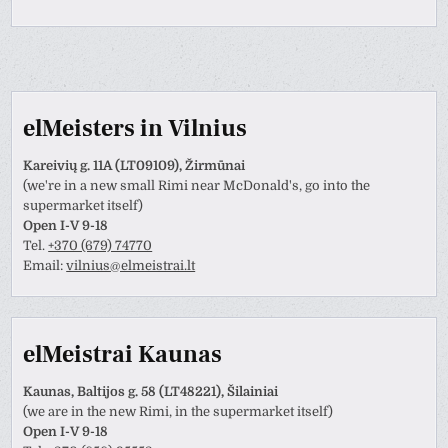
elMeisters in Vilnius
Kareivių g. 11A (LT09109), Žirmūnai
(we're in a new small Rimi near McDonald's, go into the
supermarket itself)
Open I-V 9-18
Tel.
+370 (679) 74770
Email:
vilnius@elmeistrai.lt
elMeistrai Kaunas
Kaunas, Baltijos g. 58 (LT48221), Šilainiai
(we are in the new Rimi, in the supermarket itself)
Open I-V 9-18