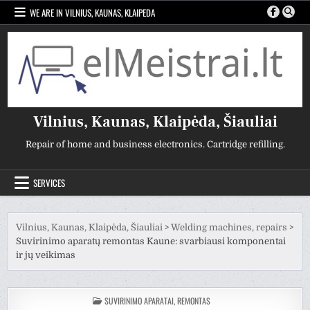
Skip
WE ARE IN VILNIUS, KAUNAS, KLAIPEDA
to
content
Vilnius, Kaunas, Klaipėda, Šiauliai
Repair of home and business electronics. Cartridge refilling.
SERVICES
Vilnius, Kaunas, Klaipėda, Šiauliai
>
Welding machines, repairs
>
Suvirinimo aparatų remontas Kaune: svarbiausi komponentai
ir jų veikimas
POSTED
SUVIRINIMO APARATAI, REMONTAS
IN