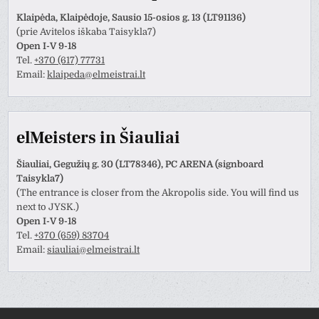
Klaipėda, Klaipėdoje, Sausio 15-osios g. 13 (LT91136)
(prie Avitelos iškaba Taisykla7)
Open I-V 9-18
Tel.
+370 (617) 77731
Email:
klaipeda@elmeistrai.lt
elMeisters in Šiauliai
Šiauliai, Gegužių g. 30 (LT78346), PC ARENA (signboard
Taisykla7)
(The entrance is closer from the Akropolis side. You will find us
next to JYSK.)
Open I-V 9-18
Tel.
+370 (659) 83704
Email:
siauliai@elmeistrai.lt