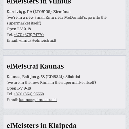
elMeisters in Vilnius
Kareivių g. 11A (LT09109), Žirmūnai
(we're in a new small Rimi near McDonald's, go into the
supermarket itself)
Open I-V 9-18
Tel.
+370 (679) 74770
Email:
vilnius@elmeistrai.lt
elMeistrai Kaunas
Kaunas, Baltijos g. 58 (LT48221), Šilainiai
(we are in the new Rimi, in the supermarket itself)
Open I-V 9-18
Tel.
+370 (656) 95553
Email:
kaunas@elmeistrai.lt
elMeisters in Klaipeda