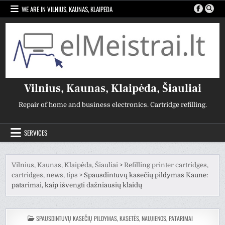
Skip
WE ARE IN VILNIUS, KAUNAS, KLAIPEDA
to
content
Vilnius, Kaunas, Klaipėda, Šiauliai
Repair of home and business electronics. Cartridge refilling.
SERVICES
Vilnius, Kaunas, Klaipėda, Šiauliai
>
Refilling printer cartridges,
cartridges, news, tips
>
Spausdintuvų kasečių pildymas Kaune:
patarimai, kaip išvengti dažniausių klaidų
POSTED
SPAUSDINTUVŲ KASEČIŲ PILDYMAS, KASETĖS, NAUJIENOS, PATARIMAI
IN