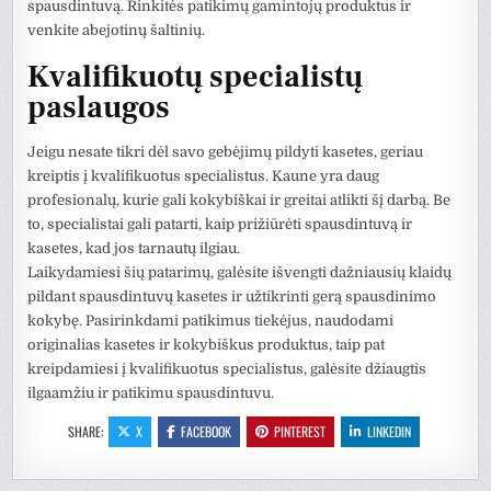
spausdintuvą. Rinkitės patikimų gamintojų produktus ir
venkite abejotinų šaltinių.
Kvalifikuotų specialistų
paslaugos
Jeigu nesate tikri dėl savo gebėjimų pildyti kasetes, geriau
kreiptis į kvalifikuotus specialistus. Kaune yra daug
profesionalų, kurie gali kokybiškai ir greitai atlikti šį darbą. Be
to, specialistai gali patarti, kaip prižiūrėti spausdintuvą ir
kasetes, kad jos tarnautų ilgiau.
Laikydamiesi šių patarimų, galėsite išvengti dažniausių klaidų
pildant spausdintuvų kasetes ir užtikrinti gerą spausdinimo
kokybę. Pasirinkdami patikimus tiekėjus, naudodami
originalias kasetes ir kokybiškus produktus, taip pat
kreipdamiesi į kvalifikuotus specialistus, galėsite džiaugtis
ilgaamžiu ir patikimu spausdintuvu.
SHARE:
X
FACEBOOK
PINTEREST
LINKEDIN