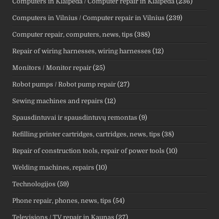
Computers in Klaipeda / Computer repair in Klaipeda
(236)
Computers in Vilnius / Computer repair in Vilnius
(239)
Computer repair, computers, news, tips
(388)
Repair of wiring harnesses, wiring harnesses
(12)
Monitors / Monitor repair
(25)
Robot pumps / Robot pump repair
(27)
Sewing machines and repairs
(12)
Spausdintuvai ir spausdintuvų remontas
(9)
Refilling printer cartridges, cartridges, news, tips
(38)
Repair of construction tools, repair of power tools
(10)
Welding machines, repairs
(10)
Technologijos
(59)
Phone repair, phones, news, tips
(54)
Televisions / TV repair in Kaunas
(27)