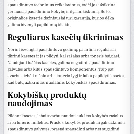
spausdintuvo techninius reikalavimus, todėl jos užtikrina
geriausią spausdinimo kokybę ir ilgaamžiškumą. Be to,
originalios kasetės dažniausiai turi garantiją, kurios dėka
galima išvengti papildomų išlaidų.
Reguliarus kasečių tikrinimas
Norint išvengti spausdintuvo gedimų, patartina reguliariai
tikrinti kasetes ir jas pildyti, kai rašalas arba toneris baigiasi.
Naudojant tuščias kasetes, galima sugadinti spausdinimo
galvutes arba kitus spausdintuvo komponentus. Taip pat
svarbu stebėti rašalo arba tonerio lygį ir laiku papildyti kasetes,
kad būtų užtikrintas nuolatinis kokybiškas spausdinimas.
Kokybiškų produktų
naudojimas
Pildant kasetes, labai svarbu naudoti aukštos kokybės rašalus
arba tonerio miltelius. Prastos kokybės produktai gali užkimšti
spausdintuvo galvutes, prastai spausdinti arba net sugadinti