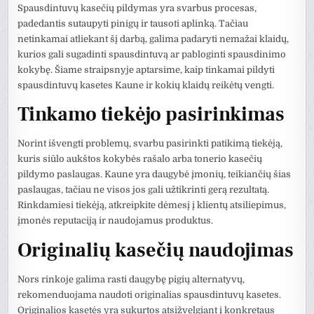
Spausdintuvų kasečių pildymas yra svarbus procesas,
padedantis sutaupyti pinigų ir tausoti aplinką. Tačiau
netinkamai atliekant šį darbą, galima padaryti nemažai klaidų,
kurios gali sugadinti spausdintuvą ar pabloginti spausdinimo
kokybę. Šiame straipsnyje aptarsime, kaip tinkamai pildyti
spausdintuvų kasetes Kaune ir kokių klaidų reikėtų vengti.
Tinkamo tiekėjo pasirinkimas
Norint išvengti problemų, svarbu pasirinkti patikimą tiekėją,
kuris siūlo aukštos kokybės rašalo arba tonerio kasečių
pildymo paslaugas. Kaune yra daugybė įmonių, teikiančių šias
paslaugas, tačiau ne visos jos gali užtikrinti gerą rezultatą.
Rinkdamiesi tiekėją, atkreipkite dėmesį į klientų atsiliepimus,
įmonės reputaciją ir naudojamus produktus.
Originalių kasečių naudojimas
Nors rinkoje galima rasti daugybę pigių alternatyvų,
rekomenduojama naudoti originalias spausdintuvų kasetes.
Originalios kasetės yra sukurtos atsižvelgiant į konkretaus