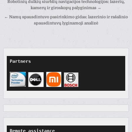
Post
Robotinių dulkių siurblių navigacijos technologijos: lazerių,
navigation
kamerų ir giroskopų palyginimas →
← Namų spausdintuvo pasirinkimo gidas: lazerinio ir rašalinio
spausdintuvų lyginamoji analizė
Partners
Remote assistance