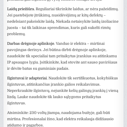
Laidų priežiūra
. Reguliariai tikrinkite laidus, ar nėra pažeidimų.
Jei pastebėjote įtrūkimų, nusidėvėjimų ar kitų defektų –
nedelsiant pakeiskite laidą. Niekada netaisykite laidų izoliacine
juosta – tai tik laikinas sprendimas, kuris gali sukelti rimtų
problemų.
Darbas drėgnoje aplinkoje
. Vanduo ir elektra – mirtinai
pavojingas derinys. Jei būtina dirbti drėgnoje aplinkoje,
naudokite tik specialiai tam pritaikytus įrankius su atitinkamu
IP apsaugos lygiu. Įsitikinkite, kad stovite ant sauso paviršiaus
ir dėvite batus su guminiais padais.
Ilgintuvai ir adapteriai
. Naudokite tik sertifikuotus, kokybiškus
ilgintuvus, atitinkančius įrankio galios reikalavimus.
Neperkraukite ilgintuvų, nejunkite kelių galingų įrankių į vieną
lizdą. Lauke naudokite tik lauko sąlygoms pritaikytus
ilgintuvus.
Atsiminkite: 230 voltų įtampa, naudojama buityje, gali būti
mirtina. Profesionalai žino, kad elektra reikalauja didžiausio
atidumo ir pagarbos.