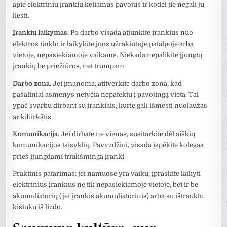
apie elektrinių įrankių keliamus pavojus ir kodėl jie negali jų
liesti.
Įrankių laikymas
. Po darbo visada atjunkite įrankius nuo
elektros tinklo ir laikykite juos užrakintoje patalpoje arba
vietoje, nepasiekiamoje vaikams. Niekada nepalikite įjungtų
įrankių be priežiūros, net trumpam.
Darbo zona
. Jei įmanoma, atitverkite darbo zoną, kad
pašaliniai asmenys netyčia nepatektų į pavojingą vietą. Tai
ypač svarbu dirbant su įrankiais, kurie gali išmesti nuolaužas
ar kibirkštis.
Komunikacija
. Jei dirbate ne vienas, susitarkite dėl aiškių
komunikacijos taisyklių. Pavyzdžiui, visada įspėkite kolegas
prieš įjungdami triukšmingą įrankį.
Praktinis patarimas: jei namuose yra vaikų, įpraskite laikyti
elektrinius įrankius ne tik nepasiekiamoje vietoje, bet ir be
akumuliatorių (jei įrankis akumuliatorinis) arba su ištrauktu
kištuku iš lizdo.