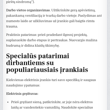
pirštų sindromą”).
Darbo vietos organizavimas
. Užtikrinkite gerą apšvietimą,
pakankamą ventiliaciją ir tvarką darbo vietoje. Paslydimas ant
numesto laido ar užkliuvimas už įrankio gali baigtis rimta
trauma.
Praktinis patarimas: prieš pradedant ilgesnį projektą,
suplanuokite darbo etapus ir pertraukas. Nuovargis mažina
budrumą ir didina klaidų tikimybę.
Specialūs patarimai
dirbantiems su
populiariausiais įrankiais
Kiekvienas elektrinis įrankis turi savo specifiką ir saugaus
naudojimo ypatumus:
Elektrinis gręžtuvas
:
Prieš gręžiant sieną, patikrinkite, ar joje nėra elektros
laidų ar vandentiekio vamzdžių. Naudokite specialius