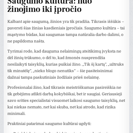
Saugumo kultūra: nuo
žinojimo iki įpročio
Kalbant apie saugumą, žinios yra tik pradžia. Tikrasis iššūkis –
paversti šias žinias kasdieniais įpročiais. Saugumo kultūra – tai
mąstymo būdas, kai saugumas tampa natūralia darbo dalimi, o
ne papildoma našta.
Tyrimai rodo, kad dauguma nelaimingų atsitikimų įvyksta ne
dėl žinių trūkumo, o dėl to, kad žmonės nusprendžia
nesilaikyti taisyklių, kurias puikiai žino. „Tik šį kartą”, „užtruks
tik minutėlę”, „nieko blogo nenutiks” – šie pasiteisinimai
dažnai tampa paskutiniais žodžiais prieš nelaimę.
Profesionalai žino, kad tikrasis meistriškumas pasireiškia ne
tik gebėjimu atlikti darbą kokybiškai, bet ir saugiai. Geriausieji
savo srities specialistai visuomet laikosi saugumo taisyklių, net
kai niekas nemato, net kai skuba, net kai atrodo, kad rizika
minimali.
Praktiniai patarimai saugumo kultūrai ugdyti: