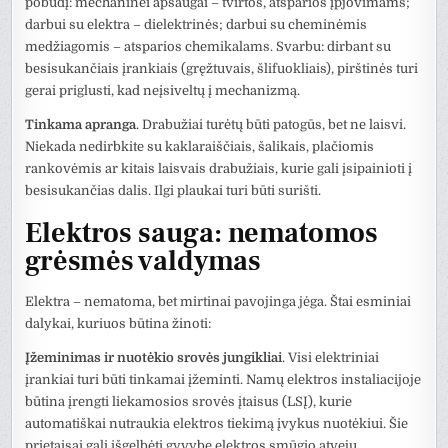
pobūdį: mechaninei apsaugai – tvirtos, atsparios įpjovimams;
darbui su elektra – dielektrinės; darbui su cheminėmis
medžiagomis – atsparios chemikalams. Svarbu: dirbant su
besisukančiais įrankiais (gręžtuvais, šlifuokliais), pirštinės turi
gerai priglusti, kad neįsiveltų į mechanizmą.
Tinkama apranga
. Drabužiai turėtų būti patogūs, bet ne laisvi.
Niekada nedirbkite su kaklaraiščiais, šalikais, plačiomis
rankovėmis ar kitais laisvais drabužiais, kurie gali įsipainioti į
besisukančias dalis. Ilgi plaukai turi būti surišti.
Elektros sauga: nematomos
grėsmės valdymas
Elektra – nematoma, bet mirtinai pavojinga jėga. Štai esminiai
dalykai, kuriuos būtina žinoti:
Įžeminimas ir nuotėkio srovės jungikliai
. Visi elektriniai
įrankiai turi būti tinkamai įžeminti. Namų elektros instaliacijoje
būtina įrengti liekamosios srovės įtaisus (LSĮ), kurie
automatiškai nutraukia elektros tiekimą įvykus nuotėkiui. Šie
prietaisai gali išgelbėti gyvybę elektros smūgio atveju.