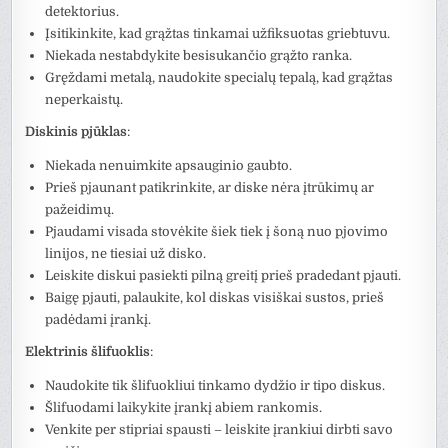
detektorius.
Įsitikinkite, kad grąžtas tinkamai užfiksuotas griebtuvu.
Niekada nestabdykite besisukančio grąžto ranka.
Gręždami metalą, naudokite specialų tepalą, kad grąžtas
neperkaistų.
Diskinis pjūklas
:
Niekada nenuimkite apsauginio gaubto.
Prieš pjaunant patikrinkite, ar diske nėra įtrūkimų ar
pažeidimų.
Pjaudami visada stovėkite šiek tiek į šoną nuo pjovimo
linijos, ne tiesiai už disko.
Leiskite diskui pasiekti pilną greitį prieš pradedant pjauti.
Baigę pjauti, palaukite, kol diskas visiškai sustos, prieš
padėdami įrankį.
Elektrinis šlifuoklis
:
Naudokite tik šlifuokliui tinkamo dydžio ir tipo diskus.
Šlifuodami laikykite įrankį abiem rankomis.
Venkite per stipriai spausti – leiskite įrankiui dirbti savo