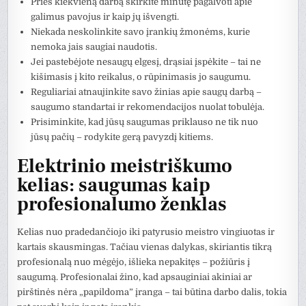
Prieš kiekvieną darbą skirkite minutę pagalvoti apie
galimus pavojus ir kaip jų išvengti.
Niekada neskolinkite savo įrankių žmonėms, kurie
nemoka jais saugiai naudotis.
Jei pastebėjote nesaugų elgesį, drąsiai įspėkite – tai ne
kišimasis į kito reikalus, o rūpinimasis jo saugumu.
Reguliariai atnaujinkite savo žinias apie saugų darbą –
saugumo standartai ir rekomendacijos nuolat tobulėja.
Prisiminkite, kad jūsų saugumas priklauso ne tik nuo
jūsų pačių – rodykite gerą pavyzdį kitiems.
Elektrinio meistriškumo
kelias: saugumas kaip
profesionalumo ženklas
Kelias nuo pradedančiojo iki patyrusio meistro vingiuotas ir
kartais skausmingas. Tačiau vienas dalykas, skiriantis tikrą
profesionalą nuo mėgėjo, išlieka nepakitęs – požiūris į
saugumą. Profesionalai žino, kad apsauginiai akiniai ar
pirštinės nėra „papildoma” įranga – tai būtina darbo dalis, tokia