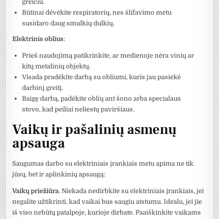
greičiu.
Būtinai dėvėkite respiratorių, nes šlifavimo metu
susidaro daug smulkių dulkių.
Elektrinis oblius
:
Prieš naudojimą patikrinkite, ar medienoje nėra vinių ar
kitų metalinių objektų.
Visada pradėkite darbą su obliumi, kuris jau pasiekė
darbinį greitį.
Baigę darbą, padėkite oblių ant šono arba specialaus
stovo, kad peiliai neliestų paviršiaus.
Vaikų ir pašalinių asmenų
apsauga
Saugumas darbo su elektriniais įrankiais metu apima ne tik
jūsų, bet ir aplinkinių apsaugą:
Vaikų priežiūra
. Niekada nedirbkite su elektriniais įrankiais, jei
negalite užtikrinti, kad vaikai bus saugiu atstumu. Idealu, jei jie
iš viso nebūtų patalpoje, kurioje dirbate. Paaiškinkite vaikams