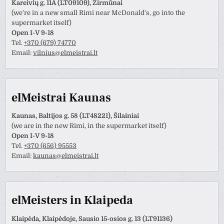
Kareivių g. 11A (LT09109), Žirmūnai
(we're in a new small Rimi near McDonald's, go into the
supermarket itself)
Open I-V 9-18
Tel.
+370 (679) 74770
Email:
vilnius@elmeistrai.lt
elMeistrai Kaunas
Kaunas, Baltijos g. 58 (LT48221), Šilainiai
(we are in the new Rimi, in the supermarket itself)
Open I-V 9-18
Tel.
+370 (656) 95553
Email:
kaunas@elmeistrai.lt
elMeisters in Klaipeda
Klaipėda, Klaipėdoje, Sausio 15-osios g. 13 (LT91136)