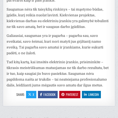
pat svarbi kaip ir pats įrankis.
Saugumas nėra tik taisyklių rinkinys – tai mąstymo būdas,
įgūdis, kurį reikia nuolat lavinti. Kiekvienas projektas,
kiekvienas darbas su elektriniu įrankiu yra galimybė tobulinti
ne tik savo amatą, bet ir saugaus darbo įgūdžius.
Galiausiai, saugumas yra ir pagarba – pagarba sau, savo
sveikatai, savo šeimai, kuri nori matyti jus grįžtantį namo
sveiką. Tai pagarba savo amatui ir įrankiams, kurie sukurti
padėti, o ne žaloti.
Tad kitą kartą, kai imsitės elektrinio įrankio, prisiminkite –
tikrasis meistriškumas matuojamas ne tik darbo rezultatu, bet
ir tuo, kaip saugiai jis buvo pasiektas. Saugumas nėra
papildoma našta ar trukdis – tai neatsiejama profesionalumo
dalis, leidžianti jums mėgautis savo amatu dar ilgus metus.
SHARE:
X
FACEBOOK
PINTEREST
LINKEDIN