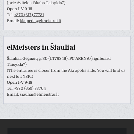
(prie Avitelos iškaba Taisykla7)
Open I-V 9-18
Tel.
+370 (617) 77731
Email:
klaipeda@elmeistrai.lt
elMeisters in Šiauliai
Šiauliai, Gegužių g. 30 (LT78346), PC ARENA (signboard
Taisykla7)
(The entrance is closer from the Akropolis side. You will find us
next to JYSK.)
Open I-V 9-18
Tel.
+370 (659) 83704
Email:
siauliai@elmeistrai.lt