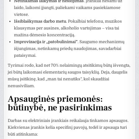
Netinkamas laikymas ir nešiojimas
. Įrankiai nešami už
laido, laikomi įjungti, paliekami vaikams pasiekiamose
vietose.
Išsiblaškymas darbo metu
. Pokalbiai telefonu, muzikos
klausymas per ausines, alkoholio vartojimas – visa tai
mažina dėmesio koncentraciją.
Improvizacija ir „patobulinimai”
. Saugumo mechanizmų
išjungimas, netinkamų priedų naudojimas, savadarbiai
pataisymai.
Tyrimai rodo, kad net 70% nelaimingų atsitikimų būtų išvengta,
jei būtų laikomasi elementarių saugos taisyklių. Deja, daugelis
mūsų įsitikinę, kad „man tai nenutiks”, kol skaudžiai
nenusiviliam.
Apsauginės priemonės:
būtinybė, ne pasirinkimas
Darbas su elektriniais įrankiais reikalauja tinkamos apsaugos.
Kiekvienas įrankis kelia specifinį pavojų, todėl ir apsauga turi
būti atitinkama: