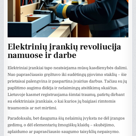
Elektrinių įrankių revoliucija
namuose ir darbe
Elektriniai įrankiai tapo neatsiejama mūsų kasdienybės dalimi.
Nuo paprasčiausio gręžtuvo iki sudėtingų pjovimo staklių – šie
prietaisai palengvina ir paspartina įvairius darbus. Tačiau su jų
paplitimo augimu didėja ir nelaimingų atsitikimų skaičius.
Lietuvoje kasmet registruojama šimtai traumų, patirtų dirbant
su elektriniais įrankiais, o kai kurios jų baigiasi rimtomis
traumomis ar net mirtimi.
Paradoksalu, bet dauguma šių nelaimių įvyksta ne dėl įrangos
gedimų, o dėl elementarių žmogiškų klaidų – skubėjimo,
aplaidumo ar paprasčiausio saugumo taisyklių nepaisymo.