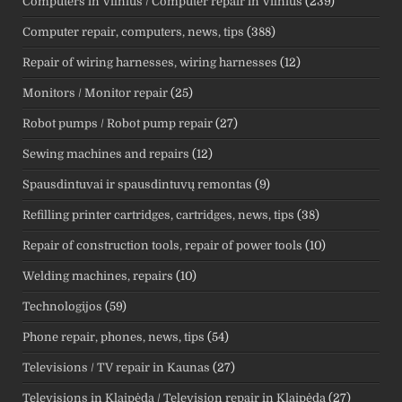
Computers in Vilnius / Computer repair in Vilnius
(239)
Computer repair, computers, news, tips
(388)
Repair of wiring harnesses, wiring harnesses
(12)
Monitors / Monitor repair
(25)
Robot pumps / Robot pump repair
(27)
Sewing machines and repairs
(12)
Spausdintuvai ir spausdintuvų remontas
(9)
Refilling printer cartridges, cartridges, news, tips
(38)
Repair of construction tools, repair of power tools
(10)
Welding machines, repairs
(10)
Technologijos
(59)
Phone repair, phones, news, tips
(54)
Televisions / TV repair in Kaunas
(27)
Televisions in Klaipėda / Television repair in Klaipėda
(27)