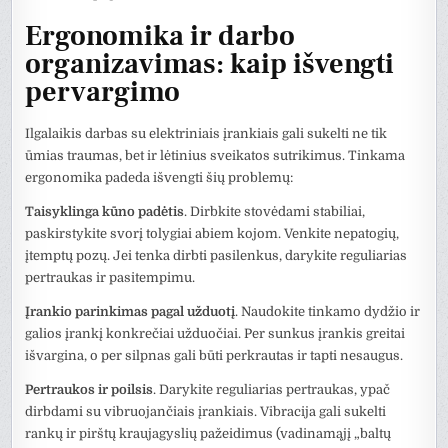
Ergonomika ir darbo
organizavimas: kaip išvengti
pervargimo
Ilgalaikis darbas su elektriniais įrankiais gali sukelti ne tik
ūmias traumas, bet ir lėtinius sveikatos sutrikimus. Tinkama
ergonomika padeda išvengti šių problemų:
Taisyklinga kūno padėtis
. Dirbkite stovėdami stabiliai,
paskirstykite svorį tolygiai abiem kojom. Venkite nepatogių,
įtemptų pozų. Jei tenka dirbti pasilenkus, darykite reguliarias
pertraukas ir pasitempimu.
Įrankio parinkimas pagal užduotį
. Naudokite tinkamo dydžio ir
galios įrankį konkrečiai užduočiai. Per sunkus įrankis greitai
išvargina, o per silpnas gali būti perkrautas ir tapti nesaugus.
Pertraukos ir poilsis
. Darykite reguliarias pertraukas, ypač
dirbdami su vibruojančiais įrankiais. Vibracija gali sukelti
rankų ir pirštų kraujagyslių pažeidimus (vadinamąjį „baltų