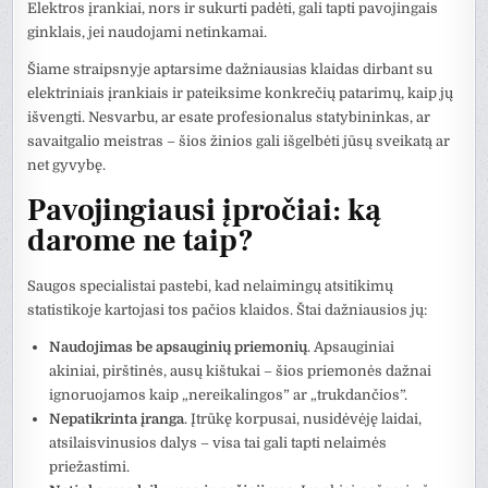
Elektros įrankiai, nors ir sukurti padėti, gali tapti pavojingais
ginklais, jei naudojami netinkamai.
Šiame straipsnyje aptarsime dažniausias klaidas dirbant su
elektriniais įrankiais ir pateiksime konkrečių patarimų, kaip jų
išvengti. Nesvarbu, ar esate profesionalus statybininkas, ar
savaitgalio meistras – šios žinios gali išgelbėti jūsų sveikatą ar
net gyvybę.
Pavojingiausi įpročiai: ką
darome ne taip?
Saugos specialistai pastebi, kad nelaimingų atsitikimų
statistikoje kartojasi tos pačios klaidos. Štai dažniausios jų:
Naudojimas be apsauginių priemonių
. Apsauginiai
akiniai, pirštinės, ausų kištukai – šios priemonės dažnai
ignoruojamos kaip „nereikalingos” ar „trukdančios”.
Nepatikrinta įranga
. Įtrūkę korpusai, nusidėvėję laidai,
atsilaisvinusios dalys – visa tai gali tapti nelaimės
priežastimi.