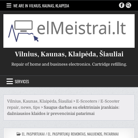
Skip
WE ARE IN VILNIUS, KAUNAS, KLAIPEDA
to
content
Vilnius, Kaunas, Klaipėda, Šiauliai
Repair of home and business electronics. Cartridge refilling.
SERVICES
Vilnius, Kaunas, Klaipėda, Šiauliai
>
E-Scooters / E-Scooter
repair, news, tips
>
Saugus darbas su elektriniais įrankiais:
dažniausios klaidos ir prevenciniai patarimai
POSTED
EL. PASPIRTUKAI / EL. PASPIRTUKŲ REMONTAS, NAUJIENOS, PATARIMAI
IN