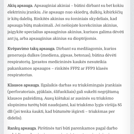
Akių apsauga
. Apsauginiai akiniai – būtini dirbant su bet kokiu
elektriniu įrankiu. Jie apsaugo nuo skiedrų, dulkių, kibirkščių
ir kitų dalelių. Rinkitės akinius su šoniniais skydeliais, kad
apsauga būtų maksimali. Jei nešiojate korekcinius akinius,
įsigykite specialius apsauginius akinius, kuriuos galima dėvėti
ant jų, arba apsauginius akinius su dioptrijomis.
Kvėpavimo takų apsauga
. Dirbant su medžiagomis, kurios
generuoja dulkes (mediena, gipsas, betonas), būtina dėvėti
respiratorių. Įprastos medicininės kaukės nesuteikia
pakankamos apsaugos – rinkitės FFP2 ar FFP3 klasės
respiratorius.
Klausos apsauga
. Ilgalaikis darbas su triukšmingais įrankiais
(perforatoriais, pjūklais, šlifuokliais) gali sukelti negrįžtamą
klausos pažeidimą. Ausų kištukai ar ausinės su triukšmo
slopinimu turėtų būti naudojami, kai triukšmo lygis viršija 85
dB (jei tenka šaukti, kad būtumėte išgirsti – triukšmas per
didelis).
Rankų apsauga
. Pirštinės turi būti parenkamos pagal darbo