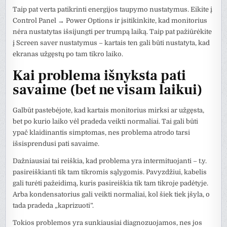
Taip pat verta patikrinti energijos taupymo nustatymus. Eikite į
Control Panel → Power Options ir įsitikinkite, kad monitorius
nėra nustatytas išsijungti per trumpą laiką. Taip pat pažiūrėkite
į Screen saver nustatymus – kartais ten gali būti nustatyta, kad
ekranas užgęstų po tam tikro laiko.
Kai problema išnyksta pati
savaime (bet ne visam laikui)
Galbūt pastebėjote, kad kartais monitorius mirksi ar užgęsta,
bet po kurio laiko vėl pradeda veikti normaliai. Tai gali būti
ypač klaidinantis simptomas, nes problema atrodo tarsi
išsisprendusi pati savaime.
Dažniausiai tai reiškia, kad problema yra intermituojanti – t.y.
pasireiškianti tik tam tikromis sąlygomis. Pavyzdžiui, kabelis
gali turėti pažeidimą, kuris pasireiškia tik tam tikroje padėtyje.
Arba kondensatorius gali veikti normaliai, kol šiek tiek įšyla, o
tada pradeda „kaprizuoti”.
Tokios problemos yra sunkiausiai diagnozuojamos, nes jos