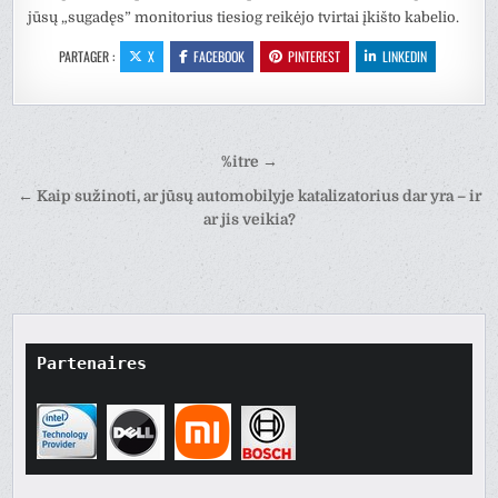
jūsų „sugadęs” monitorius tiesiog reikėjo tvirtai įkišto kabelio.
PARTAGER :
X
FACEBOOK
PINTEREST
LINKEDIN
Navigation
%itre →
de
← Kaip sužinoti, ar jūsų automobilyje katalizatorius dar yra – ir
l’article
ar jis veikia?
Partenaires