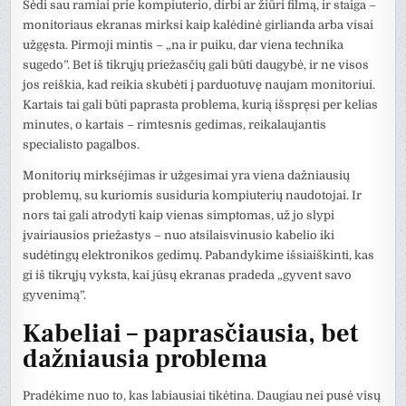
Sėdi sau ramiai prie kompiuterio, dirbi ar žiūri filmą, ir staiga –
monitoriaus ekranas mirksi kaip kalėdinė girlianda arba visai
užgęsta. Pirmoji mintis – „na ir puiku, dar viena technika
sugedo”. Bet iš tikrųjų priežasčių gali būti daugybė, ir ne visos
jos reiškia, kad reikia skubėti į parduotuvę naujam monitoriui.
Kartais tai gali būti paprasta problema, kurią išspręsi per kelias
minutes, o kartais – rimtesnis gedimas, reikalaujantis
specialisto pagalbos.
Monitorių mirksėjimas ir užgesimai yra viena dažniausių
problemų, su kuriomis susiduria kompiuterių naudotojai. Ir
nors tai gali atrodyti kaip vienas simptomas, už jo slypi
įvairiausios priežastys – nuo atsilaisvinusio kabelio iki
sudėtingų elektronikos gedimų. Pabandykime išsiaiškinti, kas
gi iš tikrųjų vyksta, kai jūsų ekranas pradeda „gyvent savo
gyvenimą”.
Kabeliai – paprasčiausia, bet
dažniausia problema
Pradėkime nuo to, kas labiausiai tikėtina. Daugiau nei pusė visų