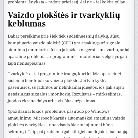
problema išnyksta – radote priežastį. Jei ne – ieškokite toliau.
Vaizdo plokštės ir tvarkyklių
keblumas
Dabar pereikime prie šiek tiek sudėtingesnių dalykų. Jūsų
kompiuterio vaizdo plokštė (GPU) yra atsakinga už signalo
siuntimą į monitorių. Jei su ja kažkas negerai – nesvarbu, ar tai
aparatinė problema, ar programinė – monitoriaus elgesys gali
tapti nenuspėjamas.
Tvarkyklės – tai programinė įranga, kuri leidžia operacinei
sistemai bendrauti su vaizdo plokšte. Jei tvarkyklės
pasenusios, sugadintos ar netinkamai įdiegtos, jos gali siųsti
neteisingus signalus į monitorių. Rezultatas – mirksėjimas,
juodos ekrano dalys arba visiškas užgesimas.
Ypač dažnai tokios problemos pasirodo po Windows
atnaujinimų. Microsoft kartais automatiškai atnaujina vaizdo
plokštės tvarkykles, ir ne visada šie atnaujinimai būna
sėkmingi. Taip pat problema gali kilti, jei naudojate labai naują