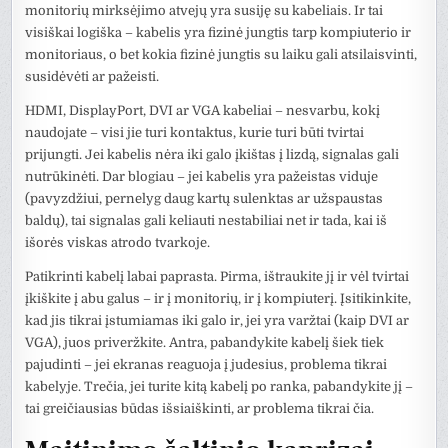
monitorių mirksėjimo atvejų yra susiję su kabeliais. Ir tai
visiškai logiška – kabelis yra fizinė jungtis tarp kompiuterio ir
monitoriaus, o bet kokia fizinė jungtis su laiku gali atsilaisvinti,
susidėvėti ar pažeisti.
HDMI, DisplayPort, DVI ar VGA kabeliai – nesvarbu, kokį
naudojate – visi jie turi kontaktus, kurie turi būti tvirtai
prijungti. Jei kabelis nėra iki galo įkištas į lizdą, signalas gali
nutrūkinėti. Dar blogiau – jei kabelis yra pažeistas viduje
(pavyzdžiui, pernelyg daug kartų sulenktas ar užspaustas
baldų), tai signalas gali keliauti nestabiliai net ir tada, kai iš
išorės viskas atrodo tvarkoje.
Patikrinti kabelį labai paprasta. Pirma, ištraukite jį ir vėl tvirtai
įkiškite į abu galus – ir į monitorių, ir į kompiuterį. Įsitikinkite,
kad jis tikrai įstumiamas iki galo ir, jei yra varžtai (kaip DVI ar
VGA), juos priveržkite. Antra, pabandykite kabelį šiek tiek
pajudinti – jei ekranas reaguoja į judesius, problema tikrai
kabelyje. Trečia, jei turite kitą kabelį po ranka, pabandykite jį –
tai greičiausias būdas išsiaiškinti, ar problema tikrai čia.