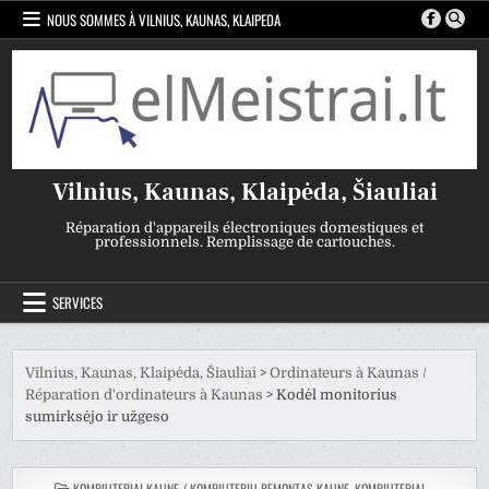
Skip
NOUS SOMMES À VILNIUS, KAUNAS, KLAIPEDA
to
content
Vilnius, Kaunas, Klaipėda, Šiauliai
Réparation d'appareils électroniques domestiques et
professionnels. Remplissage de cartouches.
SERVICES
Vilnius, Kaunas, Klaipėda, Šiauliai
>
Ordinateurs à Kaunas /
Réparation d'ordinateurs à Kaunas
>
Kodėl monitorius
sumirksėjo ir užgeso
POSTÉE
KOMPIUTERIAI KAUNE / KOMPIUTERIŲ REMONTAS KAUNE
,
KOMPIUTERIAI