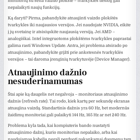
monitorių su sena vaizdo plokšte – tvarkyklės tiesiog gali
nepalaikyti naujų funkcijų.
Ką daryti? Pirma, pabandykite atnaujinti vaizdo plokštės
tvarkykles iki naujausios versijos. Jei naudojate NVIDIA, eikite
į jų svetainę ir atsisiųskite naujausią versiją. Jei AMD –
analogiškai. Intel integruotoms plokštėms tvarkykles paprastai
galima rasti Windows Update. Antra, jei problema atsirado po
atnaujinimo, pabandykite grįžti prie ankstesnės tvarkyklės
versijos – tai daroma įrenginių tvarkytuvėje (Device Manager).
Atnaujinimo dažnio
nesuderinamumas
Štai apie ką daugelis net negalvoja – monitoriaus atnaujinimo
dažnis (refresh rate). Tai rodo, kiek kartų per sekundę ekranas
atnaujina vaizdą. Standartinis dažnis yra 60 Hz, bet modernūs
žaidimų monitoriai gali palaikyti 144 Hz, 165 Hz ar net 240 Hz.
Problema kyla tada, kai kompiuteris bando nustatyti
atnaujinimo dažnį, kurio monitorius nepalaiko, arba kai
naudojamas kabelis negali perduoti pakankamai duomenų tam