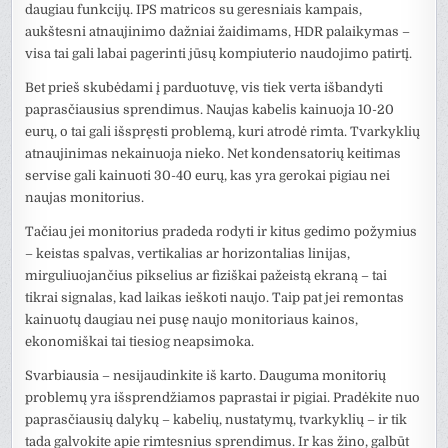
daugiau funkcijų. IPS matricos su geresniais kampais,
aukštesni atnaujinimo dažniai žaidimams, HDR palaikymas –
visa tai gali labai pagerinti jūsų kompiuterio naudojimo patirtį.
Bet prieš skubėdami į parduotuvę, vis tiek verta išbandyti
paprasčiausius sprendimus. Naujas kabelis kainuoja 10-20
eurų, o tai gali išspręsti problemą, kuri atrodė rimta. Tvarkyklių
atnaujinimas nekainuoja nieko. Net kondensatorių keitimas
servise gali kainuoti 30-40 eurų, kas yra gerokai pigiau nei
naujas monitorius.
Tačiau jei monitorius pradeda rodyti ir kitus gedimo požymius
– keistas spalvas, vertikalias ar horizontalias linijas,
mirguliuojančius pikselius ar fiziškai pažeistą ekraną – tai
tikrai signalas, kad laikas ieškoti naujo. Taip pat jei remontas
kainuotų daugiau nei pusę naujo monitoriaus kainos,
ekonomiškai tai tiesiog neapsimoka.
Svarbiausia – nesijaudinkite iš karto. Dauguma monitorių
problemų yra išsprendžiamos paprastai ir pigiai. Pradėkite nuo
paprasčiausių dalykų – kabelių, nustatymų, tvarkyklių – ir tik
tada galvokite apie rimtesnius sprendimus. Ir kas žino, galbūt