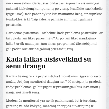
nėra nuoseklios. Geriausias būdas jas išspręsti – sistemingai
pakeisti kiekvieną komponentą po vieną. Pradėkite nuo kabelio
(pigiausias), tada pabandykite kitą maitinimo lizdą, atnaujinkite
tvarkykles, ir t.t. Taip galėsite pamažu eliminuoti galimas
priežastis.
Dar vienas patarimas – stebėkite, kada problema pasireiškia. Ar
tai vyksta tam tikru paros metu? Ar po tam tikro naudojimo
laiko? Ar tik naudojant tam tikras programas? Šie stebėjimai
gali padėti susiaurinti galimų priežasčių ratą.
Kada laikas atsisveikinti su
senu draugu
Kartais tiesiog reikia pripažinti, kad monitorius išgyveno savo
amžių. Jei jūsų monitoriui daugiau nei 7-10 metų, ir jis pradeda
rodyt problemas, galbūt pigiau ir prasmingiau bus investuoti į
naują, nei taisyti seną.
Modernūs monitoriai yra ne tik patikimesni, bet ir turi daug
geresnę vaizdo kokybę, mažesnį energijos suvartojimą ir