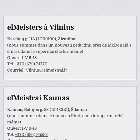
elMeisters à Vilnius
Kareivių g. 11A (LT09109), Žirmūnai
(nous sommes dans un nouveau petit Rimi près de McDonald's,
entrez dans le supermarché lui-même)
Ouvert I-V 9-18
Tél.
+370 (679) 74770
Courriel :
vilnius@elmeistrai.lt
elMeistrai Kaunas
Kaunas, Baltijos g. 58 (LT48221), Šilainiai
(nous sommes dans le nouveau Rimi, dans le supermarché
même)
Ouvert I-V 9-18
Tél.
+370 (656) 95553