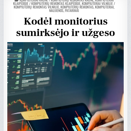
DANS
KLAIPĖDOJE / KOMPIUTERIŲ REMONTAS KLAIPĖDOJE
,
KOMPIUTERIAI VILNIUJE /
KOMPIUTERIŲ REMONTAS VILNIUJE
,
KOMPIUTERIŲ REMONTAS, KOMPIUTERIAI,
NAUJIENOS, PATARIMAI
Kodėl monitorius
sumirksėjo ir užgeso