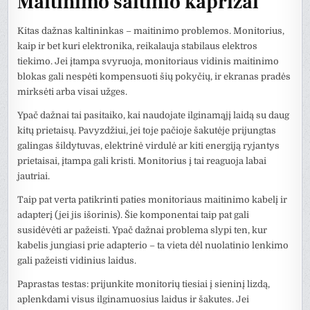
Maitinimo šaltinio kaprizai
Kitas dažnas kaltininkas – maitinimo problemos. Monitorius,
kaip ir bet kuri elektronika, reikalauja stabilaus elektros
tiekimo. Jei įtampa svyruoja, monitoriaus vidinis maitinimo
blokas gali nespėti kompensuoti šių pokyčių, ir ekranas pradės
mirksėti arba visai užges.
Ypač dažnai tai pasitaiko, kai naudojate ilginamąjį laidą su daug
kitų prietaisų. Pavyzdžiui, jei toje pačioje šakutėje prijungtas
galingas šildytuvas, elektrinė virdulė ar kiti energiją ryjantys
prietaisai, įtampa gali kristi. Monitorius į tai reaguoja labai
jautriai.
Taip pat verta patikrinti paties monitoriaus maitinimo kabelį ir
adapterį (jei jis išorinis). Šie komponentai taip pat gali
susidėvėti ar pažeisti. Ypač dažnai problema slypi ten, kur
kabelis jungiasi prie adapterio – ta vieta dėl nuolatinio lenkimo
gali pažeisti vidinius laidus.
Paprastas testas: prijunkite monitorių tiesiai į sieninį lizdą,
aplenkdami visus ilginamuosius laidus ir šakutes. Jei