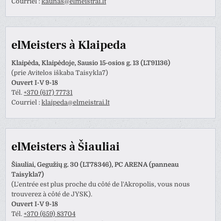
Courriel :
kaunas@elmeistrai.lt
elMeisters à Klaipeda
Klaipėda, Klaipėdoje, Sausio 15-osios g. 13 (LT91136)
(prie Avitelos iškaba Taisykla7)
Ouvert I-V 9-18
Tél.
+370 (617) 77731
Courriel :
klaipeda@elmeistrai.lt
elMeisters à Šiauliai
Šiauliai, Gegužių g. 30 (LT78346), PC ARENA (panneau
Taisykla7)
(L'entrée est plus proche du côté de l'Akropolis, vous nous
trouverez à côté de JYSK).
Ouvert I-V 9-18
Tél.
+370 (659) 83704