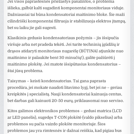
Jei visos paprastesnės priežastys pašalintos, o problema
išlieka, galbūt kalti sugadinti komponentai monitoriaus viduje.
Dažniausiai tai būna kondensatoriai maitinimo bloke. Šie maži
cilindriški komponentai filtruoja ir stabilizuoja elektros įtampą,
bet su laiku jie gali sugesti.
Klasikinis gedusio kondensatoriaus požymis – jis išsipučia
viršuje arba net pradeda tekėti. Jei turite techninių įgūdžių ir
drąsos atidaryti monitoriaus nugarėlę (BŪTINAI atjunkite nuo
maitinimo ir palaukite bent 30 minučių!), galite pažiūrėti į
maitinimo plokštę. Jei matote išsipūtusius kondensatorius –
štai jūsų problema.
Taisymas – keisti kondensatorius. Tai gana paprasta
procedūra, jei mokate naudoti litavimo lygį, bet jei ne – geriau
kreipkitės į specialistą. Nauji kondensatoriai kainuoja centus,
bet darbas gali kainuoti 20-50 eurų, priklausomai nuo serviso.
Kitos galimos elektronikos problemos – gedusi matrica (LCD
ar LED panelis), sugedęs T-CON plokštė (valdo pikselius) arba
problemos su pačia vaizdo plokšte monitoriuje. Šios
problemos jau yra rimtesnės ir dažnai reiškia, kad pigiau bus