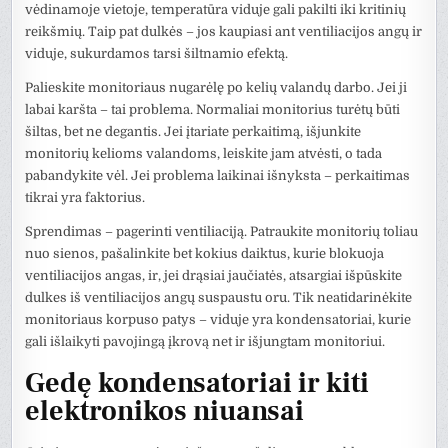
vėdinamoje vietoje, temperatūra viduje gali pakilti iki kritinių
reikšmių. Taip pat dulkės – jos kaupiasi ant ventiliacijos angų ir
viduje, sukurdamos tarsi šiltnamio efektą.
Palieskite monitoriaus nugarėlę po kelių valandų darbo. Jei ji
labai karšta – tai problema. Normaliai monitorius turėtų būti
šiltas, bet ne degantis. Jei įtariate perkaitimą, išjunkite
monitorių kelioms valandoms, leiskite jam atvėsti, o tada
pabandykite vėl. Jei problema laikinai išnyksta – perkaitimas
tikrai yra faktorius.
Sprendimas – pagerinti ventiliaciją. Patraukite monitorių toliau
nuo sienos, pašalinkite bet kokius daiktus, kurie blokuoja
ventiliacijos angas, ir, jei drąsiai jaučiatės, atsargiai išpūskite
dulkes iš ventiliacijos angų suspaustu oru. Tik neatidarinėkite
monitoriaus korpuso patys – viduje yra kondensatoriai, kurie
gali išlaikyti pavojingą įkrovą net ir išjungtam monitoriui.
Gedę kondensatoriai ir kiti
elektronikos niuansai