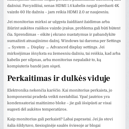
dažniui. Pavyzdžiui, senas HDMI 1.4 kabelis negali perduoti 4K
vaizdo 60 Hz dažniu – jam reikia HDMI 2.0 ar naujesniu.
Jei monitorius mirksi ar užgęsta žaidžiant žaidimus arba
žiūrint aukštos raiškos vaizdo įrašus, problema gali būti būtent
čia. Sprendimas – eikite į ekrano nustatymus ir pabandykite
sumažinti atnaujinimo dažnį. Windows tai daroma per Settings
→ System → Display → Advanced display settings. Jei
mirksėjimas išnyksta su žemesniu dažniu, tai reiškia, kad arba
kabelis per silpnas, arba monitorius nepalaikė to, ką
kompiuteris bandė jam siųsti.
Perkaitimas ir dulkės viduje
Elektronika nekenčia karščio. Kai monitorius perkaista, jo
komponentai pradeda veikti nestabiliai. Ypač jautrios yra
kondensatoriai maitinimo bloke – jie gali išsipūsti ar visai
sugesti dėl aukštos temperatūros.
Kaip monitorius gali perkaisti? Labai paprastai. Jei jis stovi
šalia šildytuvo, tiesioginėje saulės šviesoje ar blogai