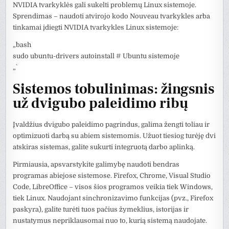
NVIDIA tvarkyklės gali sukelti problemų Linux sistemoje.
Sprendimas – naudoti atvirojo kodo Nouveau tvarkykles arba
tinkamai įdiegti NVIDIA tvarkykles Linux sistemoje:
„`bash
sudo ubuntu-drivers autoinstall # Ubuntu sistemoje
„`
Sistemos tobulinimas: žingsnis
už dvigubo paleidimo ribų
Įvaldžius dvigubo paleidimo pagrindus, galima žengti toliau ir
optimizuoti darbą su abiem sistemomis. Užuot tiesiog turėję dvi
atskiras sistemas, galite sukurti integruotą darbo aplinką.
Pirmiausia, apsvarstykite galimybę naudoti bendras
programas abiejose sistemose. Firefox, Chrome, Visual Studio
Code, LibreOffice – visos šios programos veikia tiek Windows,
tiek Linux. Naudojant sinchronizavimo funkcijas (pvz., Firefox
paskyra), galite turėti tuos pačius žymeklius, istorijas ir
nustatymus nepriklausomai nuo to, kurią sistemą naudojate.