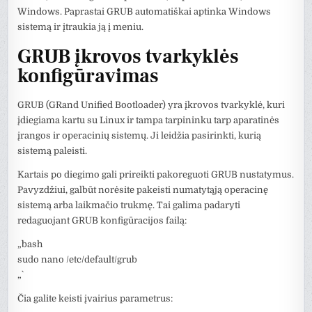
Windows. Paprastai GRUB automatiškai aptinka Windows
sistemą ir įtraukia ją į meniu.
GRUB įkrovos tvarkyklės
konfigūravimas
GRUB (GRand Unified Bootloader) yra įkrovos tvarkyklė, kuri
įdiegiama kartu su Linux ir tampa tarpininku tarp aparatinės
įrangos ir operacinių sistemų. Ji leidžia pasirinkti, kurią
sistemą paleisti.
Kartais po diegimo gali prireikti pakoreguoti GRUB nustatymus.
Pavyzdžiui, galbūt norėsite pakeisti numatytąją operacinę
sistemą arba laikmačio trukmę. Tai galima padaryti
redaguojant GRUB konfigūracijos failą:
„`bash
sudo nano /etc/default/grub
„`
Čia galite keisti įvairius parametrus: