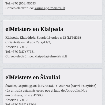
Tel.
+370 (656) 95553
Correo electrónico:
kaunas@elmeistrai.lt
elMeisters en Klaipeda
Klaipėda, Klaipėdoje, Sausio 15-osios g. 13 (LT91136)
(prie Avitelos iškaba Taisykla7)
Abierto I-V 9-18
Tel.
+370 (617) 77731
Correo electrónico:
klaipeda@elmeistrai.lt
elMeisters en Šiauliai
Šiauliai, Gegužių g. 30 (LT78346), PC ARENA (cartel Taisykla7)
(La entrada está más cerca por el lado de Akropolis. Nos
encontrará junto a JYSK).
Abierto I-V 9-18
Tel.
+370 (659) 83704