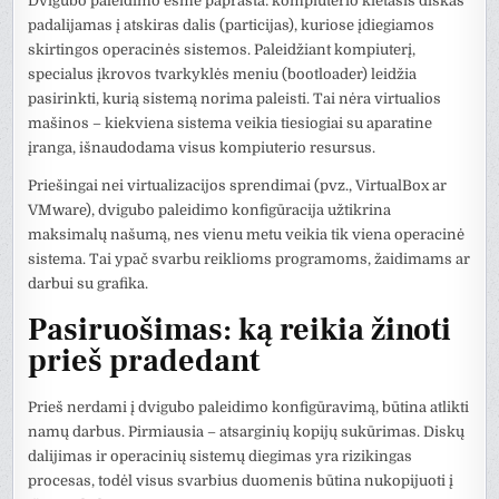
Dvigubo paleidimo esmė paprasta: kompiuterio kietasis diskas
padalijamas į atskiras dalis (particijas), kuriose įdiegiamos
skirtingos operacinės sistemos. Paleidžiant kompiuterį,
specialus įkrovos tvarkyklės meniu (bootloader) leidžia
pasirinkti, kurią sistemą norima paleisti. Tai nėra virtualios
mašinos – kiekviena sistema veikia tiesiogiai su aparatine
įranga, išnaudodama visus kompiuterio resursus.
Priešingai nei virtualizacijos sprendimai (pvz., VirtualBox ar
VMware), dvigubo paleidimo konfigūracija užtikrina
maksimalų našumą, nes vienu metu veikia tik viena operacinė
sistema. Tai ypač svarbu reiklioms programoms, žaidimams ar
darbui su grafika.
Pasiruošimas: ką reikia žinoti
prieš pradedant
Prieš nerdami į dvigubo paleidimo konfigūravimą, būtina atlikti
namų darbus. Pirmiausia – atsarginių kopijų sukūrimas. Diskų
dalijimas ir operacinių sistemų diegimas yra rizikingas
procesas, todėl visus svarbius duomenis būtina nukopijuoti į