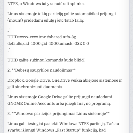
NTFS, o Windows tai yra natūrali aplinka.
Linux sistemoje tokią particiją galite automatiškai prijungti
(mount) pridėdami eilutę į `/etc/fstab` failą:
„`
UUID=xxxx-xxxx /mnt/shared ntfs-3g
defaults,uid=1000,gid=1000,umask=022 0 0
„`
UUID galite sužinoti komanda `sudo blkid`.
2. **Debesų saugyklos naudojimas**
Dropbox, Google Drive, OneDrive veikia abiejose sistemose ir
gali sinchronizuoti duomenis.
Linux sistemoje Google Drive galite prijungti naudodami
GNOME Online Accounts arba įdiegti Insync programą.
3. **Windows particijos prijungimas Linux sistemoje**
Linux gali tiesiogiai pasiekti Windows NTFS particiją. Tačiau
svarbu išjungti Windows „Fast Startup” funkciją, kad