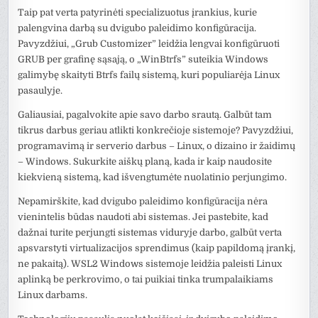
Taip pat verta patyrinėti specializuotus įrankius, kurie
palengvina darbą su dvigubo paleidimo konfigūracija.
Pavyzdžiui, „Grub Customizer” leidžia lengvai konfigūruoti
GRUB per grafinę sąsają, o „WinBtrfs” suteikia Windows
galimybę skaityti Btrfs failų sistemą, kuri populiarėja Linux
pasaulyje.
Galiausiai, pagalvokite apie savo darbo srautą. Galbūt tam
tikrus darbus geriau atlikti konkrečioje sistemoje? Pavyzdžiui,
programavimą ir serverio darbus – Linux, o dizaino ir žaidimų
– Windows. Sukurkite aiškų planą, kada ir kaip naudosite
kiekvieną sistemą, kad išvengtumėte nuolatinio perjungimo.
Nepamirškite, kad dvigubo paleidimo konfigūracija nėra
vienintelis būdas naudoti abi sistemas. Jei pastebite, kad
dažnai turite perjungti sistemas viduryje darbo, galbūt verta
apsvarstyti virtualizacijos sprendimus (kaip papildomą įrankį,
ne pakaitą). WSL2 Windows sistemoje leidžia paleisti Linux
aplinką be perkrovimo, o tai puikiai tinka trumpalaikiams
Linux darbams.