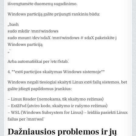
išvengtumėte duomenų sugadinimo.
Windows particiją galite prijungti rankiniu būdu:
„`bash
sudo mkdir /mnt/windows
sudo mount /dev/sdaX /mnt/windows # sdaX pakeiskite į
Windows particiją
„`
Arba automatiškai per `/etc/fstab`.
4. **ext4 particijos skaitymas Windows sistemoje**
Windows negali tiesiogiai skaityti Linux ext4 failų sistemos, bet
galite įdiegti papildomus įrankius:
– Linux Reader (nemokama, tik skaitymo režimas)
– Ext2Fsd (atviro kodo, skaitymo ir rašymo režimas)
– WSL (Windows Subsystem for Linux) – leidžia pasiekti Linux
failus per `/mnt/wsl`
Dažniausios problemos ir jų