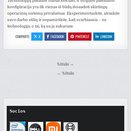
Technologijų pasaulis nuolat keičiasi, ir dvigubo paleidimo
konfigūracija yra tik vienas iš būdų išnaudoti skirtingų
operacinių sistemų privalumus. Eksperimentuokite, atraskite
savo darbo stilių ir nepamirškite, kad svarbiausia – ne
technologija, o tai, ką su ja sukuriate.
COMPARTE:
X
FACEBOOK
PINTEREST
LINKEDIN
Navegación
%ítulo →
de
← %ítulo
entradas
Socios