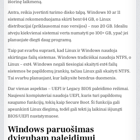
išorinę laikmeną.
Antra, reikia įvertinti turimo disko talpą. Windows 10 ar 11
sistemai rekomenduojama skirti bent 64 GB, o Linux
distribucijai (priklausomai nuo versijos) – nuo 20 GB. Idealiu
atveju kiekvienai sistemai verta numatyti po 100+ GB, ypač jei
planuojate diegti daug programų.
Taip pat svarbu suprasti, kad Linux ir Windows naudoja
skirtingas failų sistemas. Windows tradiciškai naudoja NTFS, o
Linux – ext4. Windows negali tiesiogiai skaityti ext4 failų
sistemos be papildomų įrankių, tačiau Linux gali skaityti NTFS.
Tai svarbu planuojant, kur laikysite bendrus duomenis.
Dar vienas aspektas – UEFI ir Legacy BIOS paleidimo režimai.
Naujesni kompiuteriai naudoja UEFI, kuris turi papildomų
saugumo funkcijų, tokių kaip Secure Boot. Ši funkcija gali
apsunkinti Linux diegimą, todėl gali tekti ją laikinai išjungti
BIOS/UEFI nustatymuose.
Windows paruošimas
dvigubam paleidimui