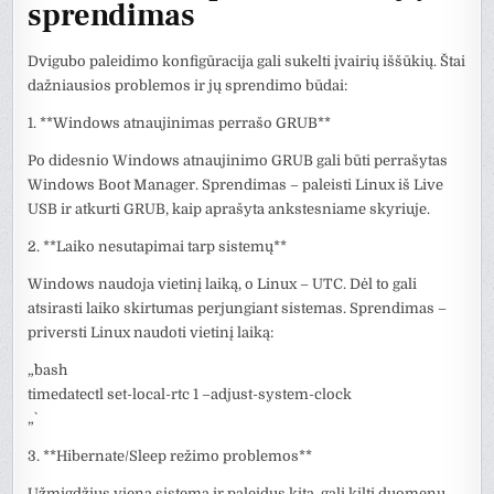
sprendimas
Dvigubo paleidimo konfigūracija gali sukelti įvairių iššūkių. Štai
dažniausios problemos ir jų sprendimo būdai:
1. **Windows atnaujinimas perrašo GRUB**
Po didesnio Windows atnaujinimo GRUB gali būti perrašytas
Windows Boot Manager. Sprendimas – paleisti Linux iš Live
USB ir atkurti GRUB, kaip aprašyta ankstesniame skyriuje.
2. **Laiko nesutapimai tarp sistemų**
Windows naudoja vietinį laiką, o Linux – UTC. Dėl to gali
atsirasti laiko skirtumas perjungiant sistemas. Sprendimas –
priversti Linux naudoti vietinį laiką:
„`bash
timedatectl set-local-rtc 1 –adjust-system-clock
„`
3. **Hibernate/Sleep režimo problemos**
Užmigdžius vieną sistemą ir paleidus kitą, gali kilti duomenų