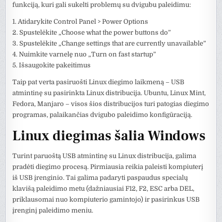
funkciją, kuri gali sukelti problemų su dvigubu paleidimu:
1. Atidarykite Control Panel > Power Options
2. Spustelėkite „Choose what the power buttons do”
3. Spustelėkite „Change settings that are currently unavailable”
4. Nuimkite varnelę nuo „Turn on fast startup”
5. Išsaugokite pakeitimus
Taip pat verta pasiruošti Linux diegimo laikmeną – USB
atmintinę su pasirinkta Linux distribucija. Ubuntu, Linux Mint,
Fedora, Manjaro – visos šios distribucijos turi patogias diegimo
programas, palaikančias dvigubo paleidimo konfigūraciją.
Linux diegimas šalia Windows
Turint paruoštą USB atmintinę su Linux distribucija, galima
pradėti diegimo procesą. Pirmiausia reikia paleisti kompiuterį
iš USB įrenginio. Tai galima padaryti paspaudus specialų
klavišą paleidimo metu (dažniausiai F12, F2, ESC arba DEL,
priklausomai nuo kompiuterio gamintojo) ir pasirinkus USB
įrenginį paleidimo meniu.