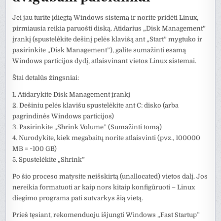
Jei jau turite įdiegtą Windows sistemą ir norite pridėti Linux,
pirmiausia reikia paruošti diską. Atidarius „Disk Management”
įrankį (spustelėkite dešinį pelės klavišą ant „Start” mygtuko ir
pasirinkite „Disk Management”), galite sumažinti esamą
Windows particijos dydį, atlaisvinant vietos Linux sistemai.
Štai detalūs žingsniai:
1. Atidarykite Disk Management įrankį
2. Dešiniu pelės klavišu spustelėkite ant C: disko (arba
pagrindinės Windows particijos)
3. Pasirinkite „Shrink Volume” (Sumažinti tomą)
4. Nurodykite, kiek megabaitų norite atlaisvinti (pvz., 100000
MB = ~100 GB)
5. Spustelėkite „Shrink”
Po šio proceso matysite neišskirtą (unallocated) vietos dalį. Jos
nereikia formatuoti ar kaip nors kitaip konfigūruoti – Linux
diegimo programa pati sutvarkys šią vietą.
Prieš tęsiant, rekomenduoju išjungti Windows „Fast Startup”