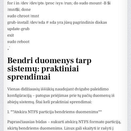
for i in /dev /dev/pts /proc /sys /run; do sudo mount -B $i
/mnt$i; done
sudo chroot /mnt
grub-install /dev/sda # sda yra jūsų pagrindinis diskas
update-grub
exit
sudo reboot
„`
Bendri duomenys tarp
sistemų: praktiniai
sprendimai
Vienas didžiausių iššūkių naudojant dvigubo paleidimo
konfigūraciją – patogus priėjimas prie tų pačių duomenų iš
abiejų sistemų. Štai keli praktiniai sprendimai:
1. **Atskira NTFS particija bendriems duomenims**
Paprasčiausias būdas – sukurti atskirą NTFS formato particiją,
skirtą bendriems duomenims. Linux gali skaityti ir rašyti į