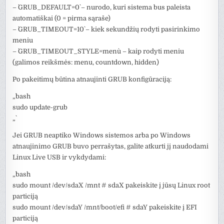
– `GRUB_DEFAULT=0` – nurodo, kuri sistema bus paleista
automatiškai (0 = pirma sąraše)
– `GRUB_TIMEOUT=10` – kiek sekundžių rodyti pasirinkimo
meniu
– `GRUB_TIMEOUT_STYLE=menu` – kaip rodyti meniu
(galimos reikšmės: menu, countdown, hidden)
Po pakeitimų būtina atnaujinti GRUB konfigūraciją:
„`bash
sudo update-grub
„`
Jei GRUB neaptiko Windows sistemos arba po Windows
atnaujinimo GRUB buvo perrašytas, galite atkurti jį naudodami
Linux Live USB ir vykdydami:
„`bash
sudo mount /dev/sdaX /mnt # sdaX pakeiskite į jūsų Linux root
particiją
sudo mount /dev/sdaY /mnt/boot/efi # sdaY pakeiskite į EFI
particiją