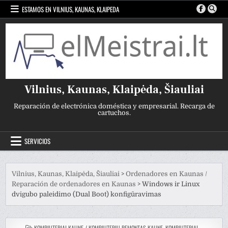
Ir
ESTAMOS EN VILNIUS, KAUNAS, KLAIPEDA
al
contenido
Vilnius, Kaunas, Klaipėda, Šiauliai
Reparación de electrónica doméstica y empresarial. Recarga de
cartuchos.
SERVICIOS
Vilnius, Kaunas, Klaipėda, Šiauliai
>
Ordenadores en Kaunas /
Reparación de ordenadores en Kaunas
>
Windows ir Linux
dvigubo paleidimo (Dual Boot) konfigūravimas
PUBLICADO
KOMPIUTERIAI KAUNE / KOMPIUTERIŲ REMONTAS KAUNE
,
KOMPIUTERIAI