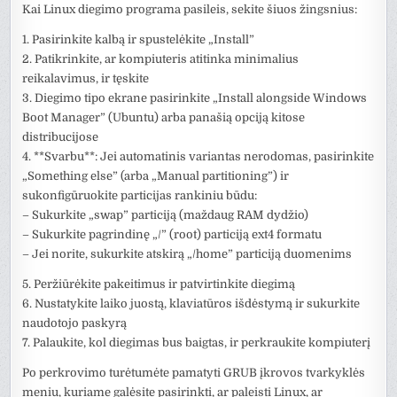
Kai Linux diegimo programa pasileis, sekite šiuos žingsnius:
1. Pasirinkite kalbą ir spustelėkite „Install”
2. Patikrinkite, ar kompiuteris atitinka minimalius
reikalavimus, ir tęskite
3. Diegimo tipo ekrane pasirinkite „Install alongside Windows
Boot Manager” (Ubuntu) arba panašią opciją kitose
distribucijose
4. **Svarbu**: Jei automatinis variantas nerodomas, pasirinkite
„Something else” (arba „Manual partitioning”) ir
sukonfigūruokite particijas rankiniu būdu:
– Sukurkite „swap” particiją (maždaug RAM dydžio)
– Sukurkite pagrindinę „/” (root) particiją ext4 formatu
– Jei norite, sukurkite atskirą „/home” particiją duomenims
5. Peržiūrėkite pakeitimus ir patvirtinkite diegimą
6. Nustatykite laiko juostą, klaviatūros išdėstymą ir sukurkite
naudotojo paskyrą
7. Palaukite, kol diegimas bus baigtas, ir perkraukite kompiuterį
Po perkrovimo turėtumėte pamatyti GRUB įkrovos tvarkyklės
meniu, kuriame galėsite pasirinkti, ar paleisti Linux, ar