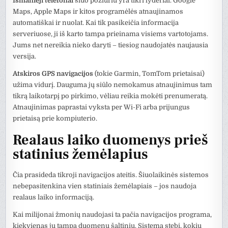
Išmanieji telefonai
šiuo požiūriu yra tikri lyderiai. Google
Maps, Apple Maps ir kitos programėlės atnaujinamos
automatiškai ir nuolat. Kai tik pasikeičia informacija
serveriuose, ji iš karto tampa prieinama visiems vartotojams.
Jums net nereikia nieko daryti – tiesiog naudojatės naujausia
versija.
Atskiros GPS navigacijos
(tokie Garmin, TomTom prietaisai)
užima vidurį. Dauguma jų siūlo nemokamus atnaujinimus tam
tikrą laikotarpį po pirkimo, vėliau reikia mokėti prenumeratą.
Atnaujinimas paprastai vyksta per Wi-Fi arba prijungus
prietaisą prie kompiuterio.
Realaus laiko duomenys prieš
statinius žemėlapius
Čia prasideda tikroji navigacijos ateitis. Šiuolaikinės sistemos
nebepasitenkina vien statiniais žemėlapiais – jos naudoja
realaus laiko informaciją.
Kai milijonai žmonių naudojasi ta pačia navigacijos programa,
kiekvienas jų tampa duomenų šaltiniu. Sistema stebi, kokiu