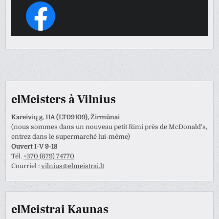
elMeisters à Vilnius
Kareivių g. 11A (LT09109), Žirmūnai
(nous sommes dans un nouveau petit Rimi près de McDonald's,
entrez dans le supermarché lui-même)
Ouvert I-V 9-18
Tél.
+370 (679) 74770
Courriel :
vilnius@elmeistrai.lt
elMeistrai Kaunas