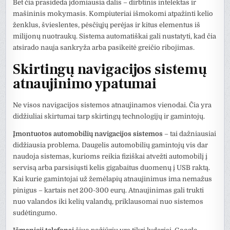
Bet čia prasideda įdomiausia dalis – dirbtinis intelektas ir
mašininis mokymasis. Kompiuteriai išmokomi atpažinti kelio
ženklus, švieslentes, pėsčiųjų perėjas ir kitus elementus iš
milijonų nuotraukų. Sistema automatiškai gali nustatyti, kad čia
atsirado nauja sankryža arba pasikeitė greičio ribojimas.
Skirtingų navigacijos sistemų
atnaujinimo ypatumai
Ne visos navigacijos sistemos atnaujinamos vienodai. Čia yra
didžiuliai skirtumai tarp skirtingų technologijų ir gamintojų.
Įmontuotos automobilių navigacijos sistemos
– tai dažniausiai
didžiausia problema. Daugelis automobilių gamintojų vis dar
naudoja sistemas, kurioms reikia fiziškai atvežti automobilį į
servisą arba parsisiųsti kelis gigabaitus duomenų į USB raktą.
Kai kurie gamintojai už žemėlapių atnaujinimus ima nemažus
pinigus – kartais net 200-300 eurų. Atnaujinimas gali trukti
nuo valandos iki kelių valandų, priklausomai nuo sistemos
sudėtingumo.