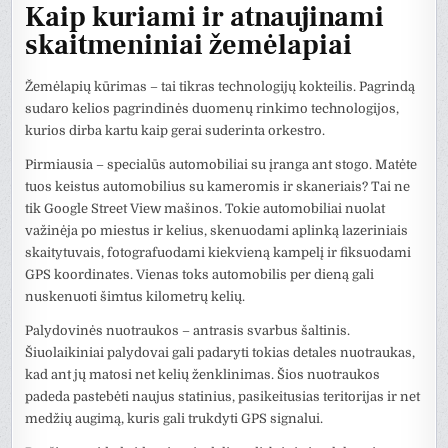
Kaip kuriami ir atnaujinami
skaitmeniniai žemėlapiai
Žemėlapių kūrimas – tai tikras technologijų kokteilis. Pagrindą
sudaro kelios pagrindinės duomenų rinkimo technologijos,
kurios dirba kartu kaip gerai suderinta orkestro.
Pirmiausia – specialūs automobiliai su įranga ant stogo. Matėte
tuos keistus automobilius su kameromis ir skaneriais? Tai ne
tik Google Street View mašinos. Tokie automobiliai nuolat
važinėja po miestus ir kelius, skenuodami aplinką lazeriniais
skaitytuvais, fotografuodami kiekvieną kampelį ir fiksuodami
GPS koordinates. Vienas toks automobilis per dieną gali
nuskenuoti šimtus kilometrų kelių.
Palydovinės nuotraukos – antrasis svarbus šaltinis.
Šiuolaikiniai palydovai gali padaryti tokias detales nuotraukas,
kad ant jų matosi net kelių ženklinimas. Šios nuotraukos
padeda pastebėti naujus statinius, pasikeitusias teritorijas ir net
medžių augimą, kuris gali trukdyti GPS signalui.