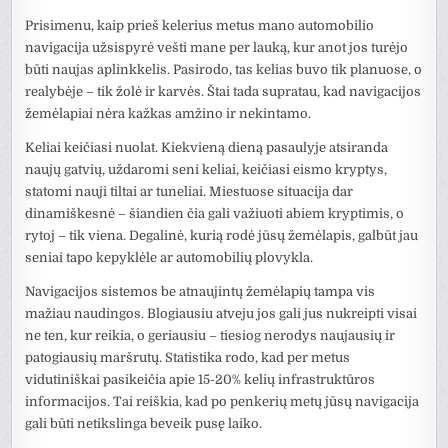
Prisimenu, kaip prieš kelerius metus mano automobilio
navigacija užsispyrė vešti mane per lauką, kur anot jos turėjo
būti naujas aplinkkelis. Pasirodo, tas kelias buvo tik planuose, o
realybėje – tik žolė ir karvės. Štai tada supratau, kad navigacijos
žemėlapiai nėra kažkas amžino ir nekintamo.
Keliai keičiasi nuolat. Kiekvieną dieną pasaulyje atsiranda
naujų gatvių, uždaromi seni keliai, keičiasi eismo kryptys,
statomi nauji tiltai ar tuneliai. Miestuose situacija dar
dinamiškesnė – šiandien čia gali važiuoti abiem kryptimis, o
rytoj – tik viena. Degalinė, kurią rodė jūsų žemėlapis, galbūt jau
seniai tapo kepyklėle ar automobilių plovykla.
Navigacijos sistemos be atnaujintų žemėlapių tampa vis
mažiau naudingos. Blogiausiu atveju jos gali jus nukreipti visai
ne ten, kur reikia, o geriausiu – tiesiog nerodys naujausių ir
patogiausių maršrutų. Statistika rodo, kad per metus
vidutiniškai pasikeičia apie 15-20% kelių infrastruktūros
informacijos. Tai reiškia, kad po penkerių metų jūsų navigacija
gali būti netikslinga beveik pusę laiko.