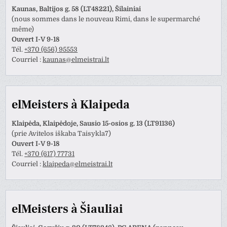
Kaunas, Baltijos g. 58 (LT48221), Šilainiai
(nous sommes dans le nouveau Rimi, dans le supermarché
même)
Ouvert I-V 9-18
Tél.
+370 (656) 95553
Courriel :
kaunas@elmeistrai.lt
elMeisters à Klaipeda
Klaipėda, Klaipėdoje, Sausio 15-osios g. 13 (LT91136)
(prie Avitelos iškaba Taisykla7)
Ouvert I-V 9-18
Tél.
+370 (617) 77731
Courriel :
klaipeda@elmeistrai.lt
elMeisters à Šiauliai