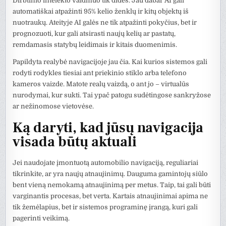
Dirbtinio intelekto vaidmuo tik didės. Jau dabar AI gali
automatiškai atpažinti 95% kelio ženklų ir kitų objektų iš
nuotraukų. Ateityje AI galės ne tik atpažinti pokyčius, bet ir
prognozuoti, kur gali atsirasti naujų kelių ar pastatų,
remdamasis statybų leidimais ir kitais duomenimis.
Papildyta realybė navigacijoje jau čia. Kai kurios sistemos gali
rodyti rodykles tiesiai ant priekinio stiklo arba telefono
kameros vaizde. Matote realų vaizdą, o ant jo – virtualūs
nurodymai, kur sukti. Tai ypač patogu sudėtingose sankryžose
ar nežinomose vietovėse.
Ką daryti, kad jūsų navigacija
visada būtų aktuali
Jei naudojate įmontuotą automobilio navigaciją, reguliariai
tikrinkite, ar yra naujų atnaujinimų. Dauguma gamintojų siūlo
bent vieną nemokamą atnaujinimą per metus. Taip, tai gali būti
varginantis procesas, bet verta. Kartais atnaujinimai apima ne
tik žemėlapius, bet ir sistemos programinę įrangą, kuri gali
pagerinti veikimą.