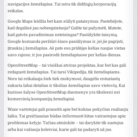
navigacijos žemėlapius. Tai nėra tik didžiųjų korporacijų
reikalas.
Google Maps leidžia bet kam siūlyti pataisymus. Pastebėjote,
kad degalinė jau nebeegzistuoja? Galite tai pažymėti. Matote,
kad gatvės pavadinimas neteisingas? Pasiūlykite taisymą.
Google komanda peržiūri šiuos pasiūlymus ir, jei jie pagrįsti,
įtraukia į žemėlapius. Aš pats esu pridėjęs kelias naujas vietas
savo rajone, ir jos pasirodė žemėlapiuose per kelias dienas.
OpenStreetMap – tai visiškai atviras projektas, kur bet kas gali
redaguoti žemėlapius. Tai tarsi Vikipedija, tik žemėlapiams.
Nors tai reikalauja šiek tiek mokymosi, daugelis entuziastų
sukuria labai detalius ir tikslius žemėlapius savo vietovių. Kai
kuriose šalyse OpenStreetMap duomenys yra tikslesni nei
komercinių kompanijų žemėlapiai.
Waze vartotojai gali pranešti apie bet kokius pokyčius realiuoju
laiku. Tai greičiausias būdas informuoti kitus vairuotojus apie
problemas kelyje. Tačiau atminkite – tai darykite tik sustojus
arba kai važiuoja keleiviai, kurie gali tai padaryti už jus.