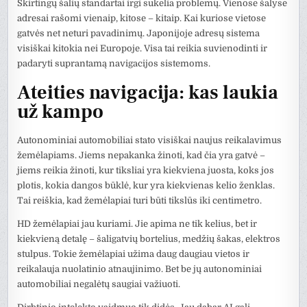
Skirtingų šalių standartai irgi sukelia problemų. Vienose šalyse
adresai rašomi vienaip, kitose – kitaip. Kai kuriose vietose
gatvės net neturi pavadinimų. Japonijoje adresų sistema
visiškai kitokia nei Europoje. Visa tai reikia suvienodinti ir
padaryti suprantamą navigacijos sistemoms.
Ateities navigacija: kas laukia
už kampo
Autonominiai automobiliai stato visiškai naujus reikalavimus
žemėlapiams. Jiems nepakanka žinoti, kad čia yra gatvė –
jiems reikia žinoti, kur tiksliai yra kiekviena juosta, koks jos
plotis, kokia dangos būklė, kur yra kiekvienas kelio ženklas.
Tai reiškia, kad žemėlapiai turi būti tikslūs iki centimetro.
HD žemėlapiai jau kuriami. Jie apima ne tik kelius, bet ir
kiekvieną detalę – šaligatvių bortelius, medžių šakas, elektros
stulpus. Tokie žemėlapiai užima daug daugiau vietos ir
reikalauja nuolatinio atnaujinimo. Bet be jų autonominiai
automobiliai negalėtų saugiai važiuoti.