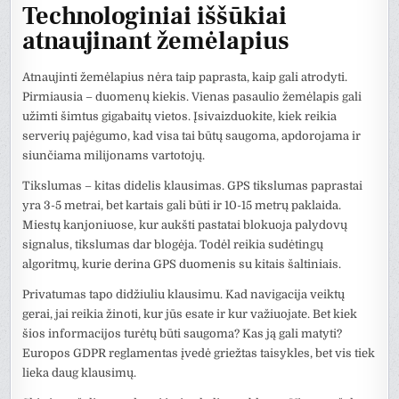
Technologiniai iššūkiai
atnaujinant žemėlapius
Atnaujinti žemėlapius nėra taip paprasta, kaip gali atrodyti.
Pirmiausia – duomenų kiekis. Vienas pasaulio žemėlapis gali
užimti šimtus gigabaitų vietos. Įsivaizduokite, kiek reikia
serverių pajėgumo, kad visa tai būtų saugoma, apdorojama ir
siunčiama milijonams vartotojų.
Tikslumas – kitas didelis klausimas. GPS tikslumas paprastai
yra 3-5 metrai, bet kartais gali būti ir 10-15 metrų paklaida.
Miestų kanjoniuose, kur aukšti pastatai blokuoja palydovų
signalus, tikslumas dar blogėja. Todėl reikia sudėtingų
algoritmų, kurie derina GPS duomenis su kitais šaltiniais.
Privatumas tapo didžiuliu klausimu. Kad navigacija veiktų
gerai, jai reikia žinoti, kur jūs esate ir kur važiuojate. Bet kiek
šios informacijos turėtų būti saugoma? Kas ją gali matyti?
Europos GDPR reglamentas įvedė griežtas taisykles, bet vis tiek
lieka daug klausimų.