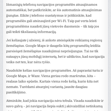
Išmaniųjų telefonų navigacijos programėlės atnaujinamos
automatiškai, bet patikrinkite, ar šis automatinis atnaujinimas
įjungtas. Eikite į telefono nustatymus ir įsitikinkite, kad
programėlės gali atsinaujinti per Wi-Fi. Taip pat verta leisti
programėlėms naudoti jūsų vietovės duomenis – tik taip jos
gali teikti tiksliausią informaciją.
Jei keliaujate į užsienį, iš anksto atsisiųskite reikiamų regionų
žemėlapius. Google Maps ir daugelis kitų programėlių leidžia
parsisiųsti žemėlapius naudojimui neprisijungus. Tai ne tik
sutaupys jūsų mobilųjį internetą, bet ir užtikrins, kad navigacija
veiks net ten, kur nėra ryšio.
Naudokite kelias navigacijos programėles. Aš paprastai turiu ir
Google Maps, ir Waze. Viena geriau rodo maršrutus, kita –
realaus laiko spūstis. Kartais viena rodo kelią, kurio kita net
nemato. Turėdami atsarginį variantą, jausite daugiau
pasitikėjimo.
Atminkite, kad jokia navigacija nėra tobula. Visada naudokite ir
savo galvą – jei navigacija liepia sukti į akivaizdžiai netinkamą