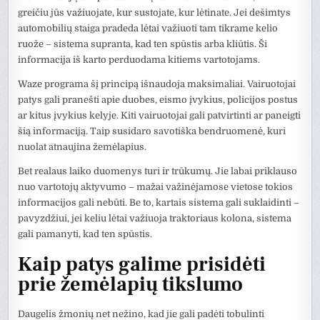
greičiu jūs važiuojate, kur sustojate, kur lėtinate. Jei dešimtys
automobilių staiga pradeda lėtai važiuoti tam tikrame kelio
ruože – sistema supranta, kad ten spūstis arba kliūtis. Ši
informacija iš karto perduodama kitiems vartotojams.
Waze programa šį principą išnaudoja maksimaliai. Vairuotojai
patys gali pranešti apie duobes, eismo įvykius, policijos postus
ar kitus įvykius kelyje. Kiti vairuotojai gali patvirtinti ar paneigti
šią informaciją. Taip susidaro savotiška bendruomenė, kuri
nuolat atnaujina žemėlapius.
Bet realaus laiko duomenys turi ir trūkumų. Jie labai priklauso
nuo vartotojų aktyvumo – mažai važinėjamose vietose tokios
informacijos gali nebūti. Be to, kartais sistema gali suklaidinti –
pavyzdžiui, jei keliu lėtai važiuoja traktoriaus kolona, sistema
gali pamanyti, kad ten spūstis.
Kaip patys galime prisidėti
prie žemėlapių tikslumo
Daugelis žmonių net nežino, kad jie gali padėti tobulinti