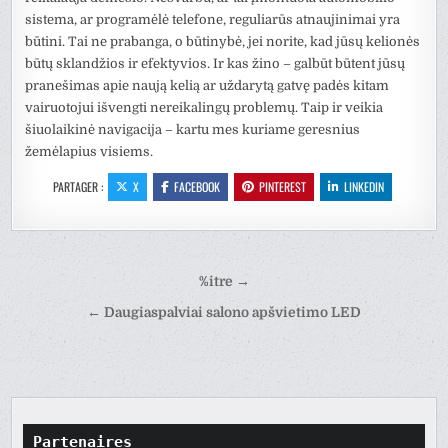
sistema, ar programėlė telefone, reguliarūs atnaujinimai yra
būtini. Tai ne prabanga, o būtinybė, jei norite, kad jūsų kelionės
būtų sklandžios ir efektyvios. Ir kas žino – galbūt būtent jūsų
pranešimas apie naują kelią ar uždarytą gatvę padės kitam
vairuotojui išvengti nereikalingų problemų. Taip ir veikia
šiuolaikinė navigacija – kartu mes kuriame geresnius
žemėlapius visiems.
PARTAGER :
X
FACEBOOK
PINTEREST
LINKEDIN
Navigation
%itre →
de
← Daugiaspalviai salono apšvietimo LED
l’article
Partenaires