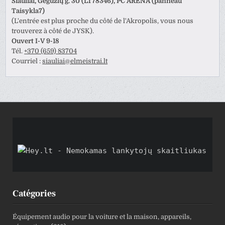
Šiauliai, Gegužių g. 30 (LT78346), PC ARENA (panneau
Taisykla7)
(L'entrée est plus proche du côté de l'Akropolis, vous nous
trouverez à côté de JYSK).
Ouvert I-V 9-18
Tél.
+370 (659) 83704
Courriel :
siauliai@elmeistrai.lt
Catégories
Équipement audio pour la voiture et la maison, appareils,