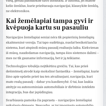
vietą, geriau pasitikėkite savo instinktu. Ir žinoma, jei matote
kelio ženklus, kurie prieštarauja navigacijai, klausykite ženklų,
ne elektronikos.
Kai žemėlapiai tampa gyvi ir
kvėpuoja kartu su pasauliu
Navigacijos žemėlapiai seniai nėra tik popierinių žemėlapių
skaitmeninė versija. Tai tapo sudėtinga, nuolat besikeičiančia
sistema, kuri atspindi mūsų pasaulį realiuoju laiku. Kiekvienas
iš mūsų, naudodamas navigaciją, tampa šios sistemos dalimi –
mes ne tik gauname informaciją, bet ir ją teikiame.
Technologijos tobulėja neįtikėtinu greičiu. Tai, kas prieš
dešimtmetį atrodė kaip mokslinė fantastika – žemėlapiai, kurie
žino apie spūstis prieš tau ten atvažiuojant, navigacija, kuri
mato realų pasaulį – dabar yra kasdienybė. O tai, kas laukia
ateityje su autonominiais automobiliais ir dirbtinio intelekto
integracija, bus dar įspūdingiau.
Svarbiausia pamoka čia paprasta – navigacijos žemėlapiai
reikalauja dėmesio. Nesvarbu, ar tai įmontuota automobilio