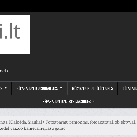
nels.
RS
RÉPARATION D'ORDINATEURS
RÉPARATION DE TÉLÉPHONES
RÉPARATI
RÉPARATION D'AUTRES MACHINES
nas, Klaipėda, Šiauliai
>
Fotoaparatų remontas, fotoaparatai, objektyvai,
odėl vaizdo kamera neįrašo garso