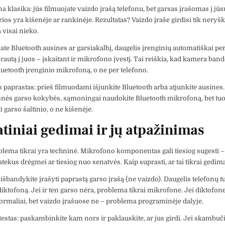
na klasika: jūs filmuojate vaizdo įrašą telefonu, bet garsas įrašomas į jū
ios yra kišenėje ar rankinėje. Rezultatas? Vaizdo įraše girdisi tik neryš
 visai nieko.
iate Bluetooth ausines ar garsiakalbį, daugelis įrenginių automatiškai p
rautą į juos – įskaitant ir mikrofono įvestį. Tai reiškia, kad kamera band
luetooth įrenginio mikrofoną, o ne per telefono.
paprastas: prieš filmuodami išjunkite Bluetooth arba atjunkite ausines. 
snės garso kokybės, sąmoningai naudokite Bluetooth mikrofoną, bet tuo
ti garso šaltinio, o ne kišenėje.
tiniai gedimai ir jų atpažinimas
blema tikrai yra techninė. Mikrofono komponentas gali tiesiog sugesti –
atekus drėgmei ar tiesiog nuo senatvės. Kaip suprasti, ar tai tikrai gedim
išbandykite įrašyti paprastą garso įrašą (ne vaizdo). Daugelis telefonų tu
iktofoną. Jei ir ten garso nėra, problema tikrai mikrofone. Jei diktofon
rmaliai, bet vaizdo įrašuose ne – problema programinėje dalyje.
testas: paskambinkite kam nors ir paklauskite, ar jus girdi. Jei skambuč