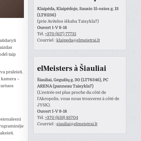
atliktas darbas.
Klaipėda, Klaipėdoje, Sausio 15-osios g. 13
(LT91136)
(prie Avitelos iškaba Taisykla7)
Ouvert I-V 9-18
Tél.
+370 (617) 77731
Courriel :
klaipeda@elmeistrai.lt
atidaryti
vaizdas
odėl taip
elMeisters à Šiauliai
a praleisti.
o kamera –
Šiauliai, Gegužių g. 30 (LT78346), PC
 kuriuos
ARENA (panneau Taisykla7)
(L'entrée est plus proche du côté de
l'Akropolis, vous nous trouverez à côté de
JYSK).
Ouvert I-V 9-18
Tél.
+370 (659) 83704
esionalesni
Courriel :
siauliai@elmeistrai.lt
 programinėje
keisti.