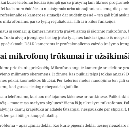
 kai kurie telefonai leidžia išjungti garso įrašymą tam tikrose programėl
Jei kada nors žaidėte su nustatymais arba atnaujinote sistemą, šie param
Profesionaliose kamerose situacija dar sudėtingesnė – ten gali būti atskir
 mikrofonams, garso lygių reguliatoriai, filtrai ir kitos funkcijos.
iausių scenarijų: kamera nustatyta įrašyti garsą iš išorinio mikrofono, b
. Tokiu atveju įrenginys tiesiog įrašo tylą, nes laukia signalo iš neegzis
ai ypač aktualu DSLR kameroms ir profesionaliems vaizdo įrašymo įren
iai mikrofonų trūkumai ir užsikim
kime prie fizinių priežasčių. Mikrofono angutė kameroje ar telefone yr
 vieno milimetro skersmens. Ir žinote, kas puikiai telpa į tokias angas? D
enės pūkai, kosmetikos likučiai. Per kelerius metus naudojimo ten gali s
umų, kad garsas tiesiog nebepasieks jutiklio.
tualu telefonams, kuriuos nešiojamės kišenėse ar rankinėse. Patikrinkit
ačią – matote tas mažytes skylutes? Viena iš jų tikrai yra mikrofonas. P
alyti jas dantų krapštuku ar adatėle (atsargiai, nespauskite per stipriai!). 
k ten gali būti prikaupę šiukšlių.
roblema – apsauginiai dėklai. Kai kurie pigesni dėklai tiesiog neuždaro