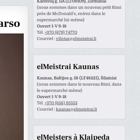
Kareivių g. 11A (LT09109), Žirmūnai
(nous sommes dans un nouveau petit Rimi
près de McDonald's, entrez dans le
arso
supermarché lui-même)
Ouvert I-V 9-18
Tél.
+370 (679) 74770
Courriel :
vilnius@elmeistrai.lt
elMeistrai Kaunas
Kaunas, Baltijos g. 58 (LT48221), Šilainiai
(nous sommes dans le nouveau Rimi, dans
le supermarché même)
Ouvert I-V 9-18
Tél.
+370 (656) 95553
Anastazija Lukoševičienė
Darius Razmislevičius
Courriel :
kaunas@elmeistrai.lt
prieš 3 metų
prieš 3 metų
naudotojas paliko tik
Mandagus bendravimas ir
elMeisters à Klaipeda
tinimą.
greitai bei kokybiškai