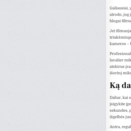
Galiausiai, 
atrodo, jog
blogai filtr
Jei filmuoja
triukšmingoj
kameros – b
Profesional
lavalier mi
atskirus įr
išorinį mik
Ką da
Dabar, kai 
įsigykite į
sekundes, pe
išgelbės ju
Antra, regul