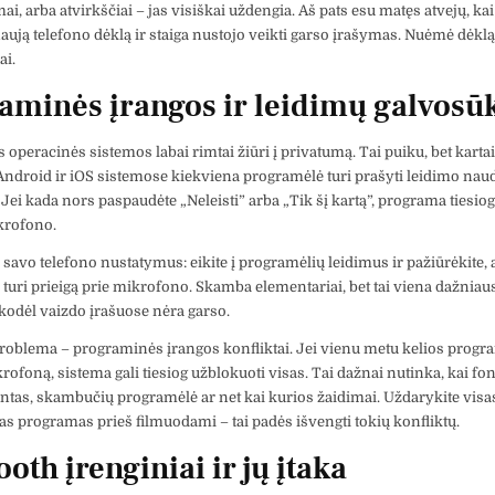
ai, arba atvirkščiai – jas visiškai uždengia. Aš pats esu matęs atvejų, k
aują telefono dėklą ir staiga nustojo veikti garso įrašymas. Nuėmė dėklą
ai.
aminės įrangos ir leidimų galvosūk
 operacinės sistemos labai rimtai žiūri į privatumą. Tai puiku, bet karta
ndroid ir iOS sistemose kiekviena programėlė turi prašyti leidimo naud
Jei kada nors paspaudėte „Neleisti” arba „Tik šį kartą”, programa tiesiog
krofono.
e savo telefono nustatymus: eikite į programėlių leidimus ir pažiūrėkite,
turi prieigą prie mikrofono. Skamba elementariai, bet tai viena dažniau
 kodėl vaizdo įrašuose nėra garso.
roblema – programinės įrangos konfliktai. Jei vienu metu kelios prog
rofoną, sistema gali tiesiog užblokuoti visas. Tai dažnai nutinka, kai fon
entas, skambučių programėlė ar net kai kurios žaidimai. Uždarykite visa
as programas prieš filmuodami – tai padės išvengti tokių konfliktų.
oth įrenginiai ir jų įtaka