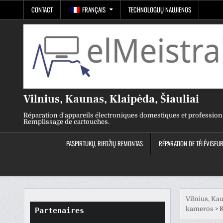
Skip
CONTACT
FRANÇAIS
TECHNOLOGIJŲ NAUJIENOS
to
content
Vilnius, Kaunas, Klaipėda, Šiauliai
Réparation d'appareils électroniques domestiques et profession
Remplissage de cartouches.
PASPIRTUKŲ, RIEDŽIŲ REMONTAS
RÉPARATION DE TÉLÉVISEU
Vilnius, Kau
kameros
>
K
Partenaires