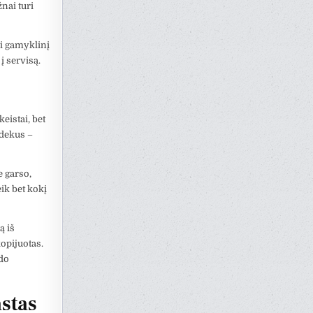
nai turi
kti gamyklinį
 į servisą.
keistai, bet
odekus –
e garso,
ik bet kokį
ą iš
kopijuotas.
odo
astas