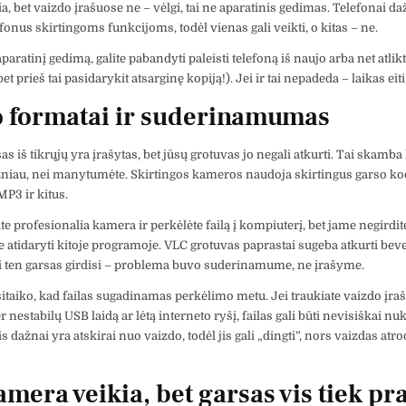
a, bet vaizdo įrašuose ne – vėlgi, tai ne aparatinis gedimas. Telefonai daž
fonus skirtingoms funkcijoms, todėl vienas gali veikti, o kitas – ne.
 aparatinį gedimą, galite pabandyti paleisti telefoną iš naujo arba net atli
et prieš tai pasidarykit atsarginę kopiją!). Jei ir tai nepadeda – laikas eiti
 formatai ir suderinamumas
as iš tikrųjų yra įrašytas, bet jūsų grotuvas jo negali atkurti. Tai skamba 
niau, nei manytumėte. Skirtingos kameros naudoja skirtingus garso k
P3 ir kitus.
te profesionalia kamera ir perkėlėte failą į kompiuterį, bet jame negirdit
 atidaryti kitoje programoje. VLC grotuvas paprastai sugeba atkurti beve
i ten garsas girdisi – problema buvo suderinamume, ne įrašyme.
sitaiko, kad failas sugadinamas perkėlimo metu. Jei traukiate vaizdo įraš
nestabilų USB laidą ar lėtą interneto ryšį, failas gali būti nevisiškai nu
s dažnai yra atskirai nuo vaizdo, todėl jis gali „dingti”, nors vaizdas atr
amera veikia, bet garsas vis tiek pr