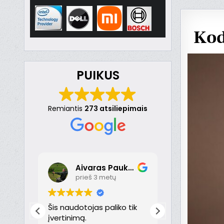
Kod
PUIKUS
Remiantis
273 atsiliepimais
Aivaras Paukste
Dona
prieš 3 metų
prieš 
nt
Šis naudotojas paliko tik
Puikiai!
just
įvertinimą.