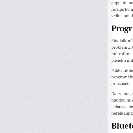
angų tinkam
nusipirko n
veikia puiki
Progr
Šiuolaikinės
problemų. A
mikrofoną. 
pasiekti mi
Patikrinkit
programėlė 
priežasčių,
Dar viena p
naudoti mik
balso asist
nereikaling
Blueto