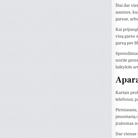
Štai dar vie
ausines, kur
garsas, arba
Kai prijung
visą garso s
garsą per B
Sprendimas 
norite gere
laikykite ar
Apara
Kartais pro
telefonui, p
Pirmiausia, 
įmontuotą d
įrašomas no
Dar vienas 