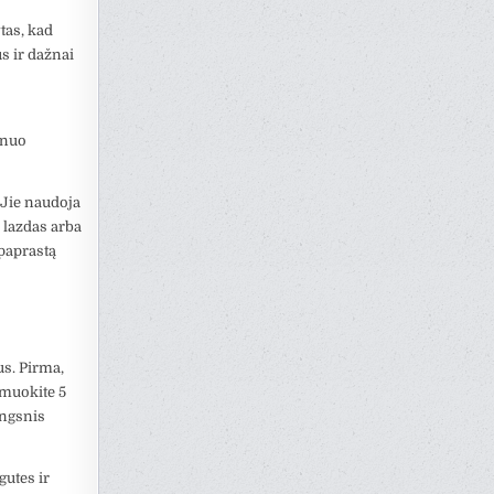
ytas, kad
s ir dažnai
i nuo
 Jie naudoja
 lazdas arba
 paprastą
s. Pirma,
lmuokite 5
ingsnis
gutes ir