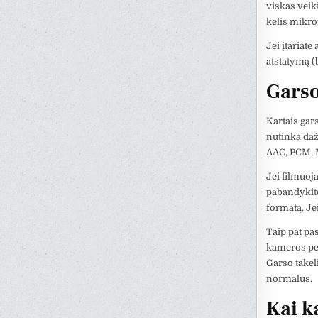
viskas veiki
kelis mikro
Jei įtariate
atstatymą (b
Garso
Kartais gars
nutinka daž
AAC, PCM, M
Jei filmuoja
pabandykite
formatą. Je
Taip pat pa
kameros per 
Garso takeli
normalus.
Kai k