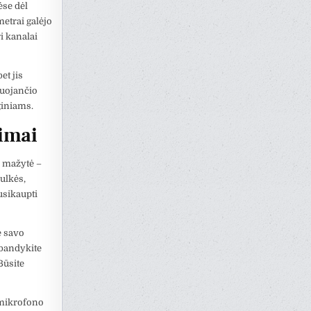
ėse dėl
etrai galėjo
i kanalai
et jis
tuojančio
giniams.
šimai
a mažytė –
ulkės,
usikaupti
e savo
abandykite
Būsite
 mikrofono