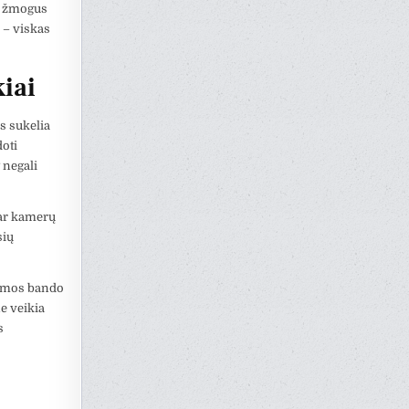
ai žmogus
 – viskas
iai
is sukelia
oti
 negali
 ar kamerų
sių
ramos bando
e veikia
s