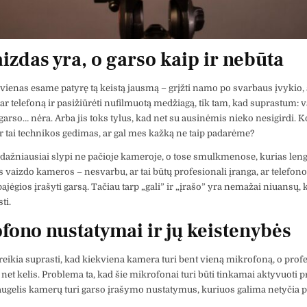
aizdas yra, o garso kaip ir nebūta
vienas esame patyrę tą keistą jausmą – grįžti namo po svarbaus įvykio, 
ar telefoną ir pasižiūrėti nufilmuotą medžiagą, tik tam, kad suprastum: 
garso… nėra. Arba jis toks tylus, kad net su ausinėmis nieko nesigirdi. K
Ar tai technikos gedimas, ar gal mes kažką ne taip padarėme?
ažniausiai slypi ne pačioje kameroje, o tose smulkmenose, kurias lengv
s vaizdo kameros – nesvarbu, ar tai būtų profesionali įranga, ar telefon
ajėgios įrašyti garsą. Tačiau tarp „gali” ir „įrašo” yra nemažai niuansų,
ti.
fono nustatymai ir jų keistenybės
reikia suprasti, kad kiekviena kamera turi bent vieną mikrofoną, o prof
– net kelis. Problema ta, kad šie mikrofonai turi būti tinkamai aktyvuoti
augelis kamerų turi garso įrašymo nustatymus, kuriuos galima netyčia pa