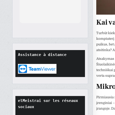
th
orted
Kai v
though
t
Turbūt kiek
tore
kompiuterį 
ard.
puikus, bet 
hat
ult
atsitinka? 
Assistance à distance
t if
Atsakymas d
won't
Šiuolaikinė
o
techniškai p
their
verta supras
Mikro
Pirmiausia 
elMeistrai sur les réseaux 
įrenginiai 
sociaux
įrangoje. D