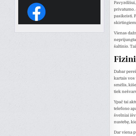
Pavyzdžiui,
privatumo. 
pasikeisti. 
skirtingiems
Vienas dažn
neprijungtas
šaltinio. T
Fizin
Dabar perei
kartais vos
smėlis, kiš
tiek nešvar
Ypač tai ak
telefono ap
švelniai išv
nustebę, kie
Dar viena p