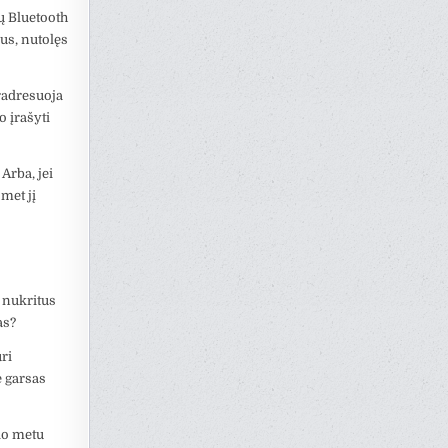
sų Bluetooth
kus, nutolęs
eradresuoja
o įrašyti
Arba, jei
met jį
 nukritus
as?
ri
e garsas
io metu