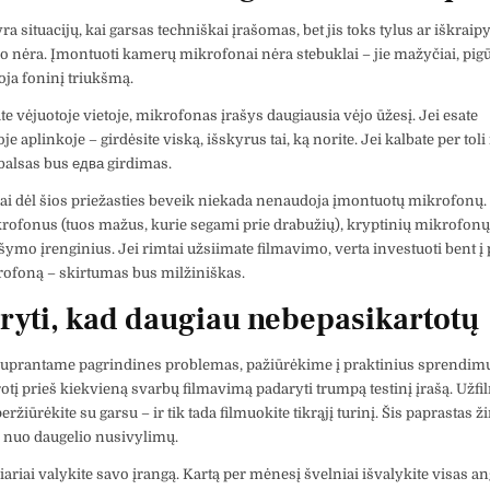
yra situacijų, kai garsas techniškai įrašomas, bet jis toks tylus ar iškraip
 jo nėra. Įmontuoti kamerų mikrofonai nėra stebuklai – jie mažyčiai, pigū
uoja foninį triukšmą.
te vėjuotoje vietoje, mikrofonas įrašys daugiausia vėjo ūžesį. Jei esate
e aplinkoje – girdėsite viską, išskyrus tai, ką norite. Jei kalbate per tol
alsas bus едва girdimas.
ai dėl šios priežasties beveik niekada nenaudoja įmontuotų mikrofonų.
krofonus (tuos mažus, kurie segami prie drabužių), kryptinių mikrofonų
ašymo įrenginius. Jei rimtai užsiimate filmavimo, verta investuoti bent į
rofoną – skirtumas bus milžiniškas.
ryti, kad daugiau nebepasikartotų
suprantame pagrindines problemas, pažiūrėkime į praktinius sprendimu
protį prieš kiekvieną svarbų filmavimą padaryti trumpą testinį įrašą. Užfi
ržiūrėkite su garsu – ir tik tada filmuokite tikrąjį turinį. Šis paprastas ž
s nuo daugelio nusivylimų.
iariai valykite savo įrangą. Kartą per mėnesį švelniai išvalykite visas an