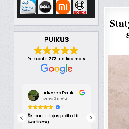
Sta
PUIKUS
Remiantis
273 atsiliepimais
Aivaras Paukste
Dona
prieš 3 metų
prieš 
nt
Šis naudotojas paliko tik
Puikiai!
just
įvertinimą.