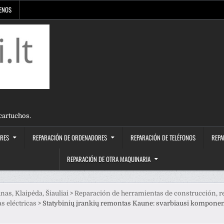
IENOS
cartuchos.
ORES
REPARACIÓN DE ORDENADORES
REPARACIÓN DE TELÉFONOS
REPA
REPARACIÓN DE OTRA MAQUINARIA
nas, Klaipėda, Šiauliai
>
Reparación de herramientas de construcción, r
s eléctricas
>
Statybinių įrankių remontas Kaune: svarbiausi komponent