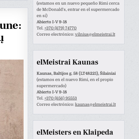
(estamos en un nuevo pequeño Rimi cerca
de McDonald's, entrar en el supermercado
en sí)
aune:
Abierto I-V 9-18
Tel.
+370 (679) 74770
ų
Correo electrónico:
vilnius@elmeistrai.lt
elMeistrai Kaunas
Kaunas, Baltijos g. 58 (LT48221), Šilainiai
(estamos en el nuevo Rimi, en el propio
supermercado)
Abierto I-V 9-18
Tel.
+370 (656) 95553
Anastazija Lukoševičienė
Darius Razmislevičius
Correo electrónico:
kaunas@elmeistrai.lt
prieš 3 metų
prieš 3 metų
naudotojas paliko tik
Mandagus bendravimas ir
elMeisters en Klaipeda
tinimą.
greitai bei kokybiškai
atliktas darbas.