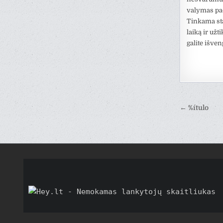
valymas pad
Tinkama sta
laiką ir užt
galite išven
Naveg
← %ítulo
de
entrad