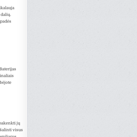
ikalauja
dalių.
i padės
Baterijas
inaliais
ebėjote
pakenkti jų
alinti visus
eguliarus