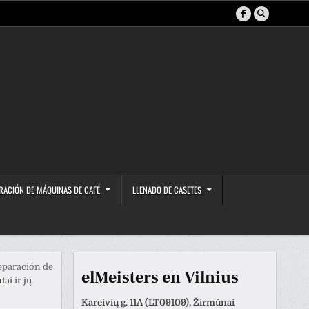
RACIÓN DE MÁQUINAS DE CAFÉ
LLENADO DE CASETES
eparación de
elMeisters en Vilnius
ai ir jų
Kareivių g. 11A (LT09109), Žirmūnai