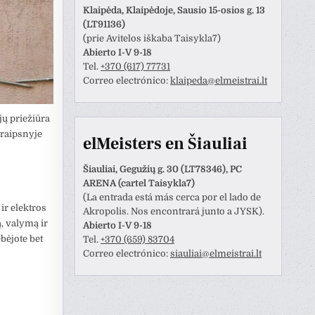
Klaipėda, Klaipėdoje, Sausio 15-osios g. 13
(LT91136)
(prie Avitelos iškaba Taisykla7)
Abierto I-V 9-18
Tel.
+370 (617) 77731
Correo electrónico:
klaipeda@elmeistrai.lt
jų priežiūra
traipsnyje
elMeisters en Šiauliai
Šiauliai, Gegužių g. 30 (LT78346), PC
ARENA (cartel Taisykla7)
(La entrada está más cerca por el lado de
 ir elektros
Akropolis. Nos encontrará junto a JYSK).
ą, valymą ir
Abierto I-V 9-18
ebėjote bet
Tel.
+370 (659) 83704
Correo electrónico:
siauliai@elmeistrai.lt