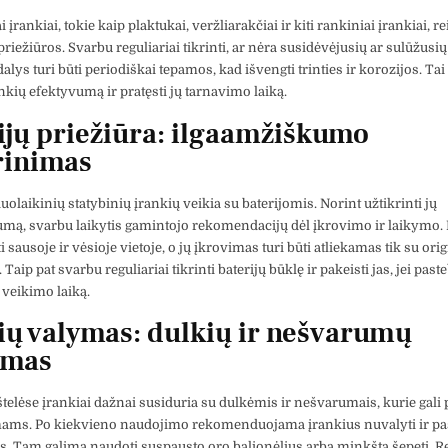
įrankiai, tokie kaip plaktukai, veržliarakčiai ir kiti rankiniai įrankiai, re
riežiūros. Svarbu reguliariai tikrinti, ar nėra susidėvėjusių ar sulūžusių 
lys turi būti periodiškai tepamos, kad išvengti trinties ir korozijos. Ta
ankių efektyvumą ir pratęsti jų tarnavimo laiką.
ijų priežiūra: ilgaamžiškumo
rinimas
olaikinių statybinių įrankių veikia su baterijomis. Norint užtikrinti jų
mą, svarbu laikytis gamintojo rekomendacijų dėl įkrovimo ir laikymo. 
ti sausoje ir vėsioje vietoje, o jų įkrovimas turi būti atliekamas tik su orig
. Taip pat svarbu reguliariai tikrinti baterijų būklę ir pakeisti jas, jei past
veikimo laiką.
ių valymas: dulkių ir nešvarumų
imas
štelėse įrankiai dažnai susiduria su dulkėmis ir nešvarumais, kurie gali 
ms. Po kiekvieno naudojimo rekomenduojama įrankius nuvalyti ir paš
 Tam galima naudoti suspausto oro balionėlius arba minkštą šepetį. R