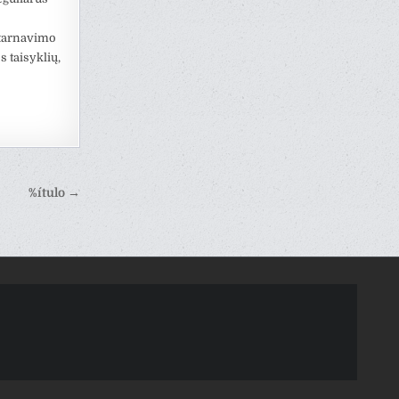
ų tarnavimo
s taisyklių,
%ítulo →