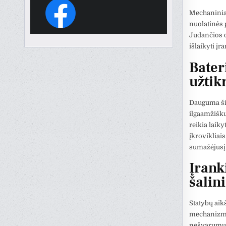
Mechaniniai 
nuolatinės p
Judančios da
išlaikyti įr
Bater
užtik
Dauguma šiu
ilgaamžišku
reikia laiky
įkrovikliais
sumažėjusį 
Įrank
šalin
Statybų aik
mechanizma
nešvarumus.