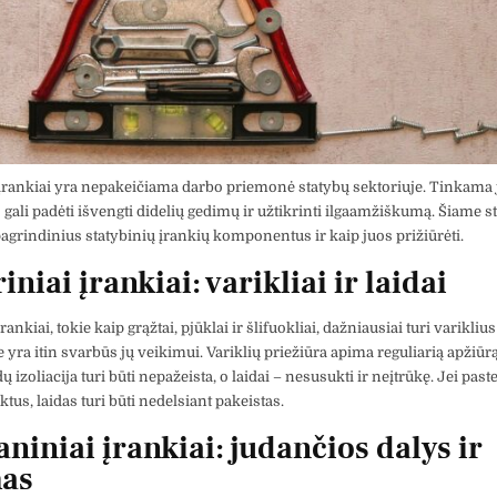
 įrankiai yra nepakeičiama darbo priemonė statybų sektoriuje. Tinkama 
 gali padėti išvengti didelių gedimų ir užtikrinti ilgaamžiškumą. Šiame s
agrindinius statybinių įrankių komponentus ir kaip juos prižiūrėti.
iniai įrankiai: varikliai ir laidai
įrankiai, tokie kaip grąžtai, pjūklai ir šlifuokliai, dažniausiai turi variklius
e yra itin svarbūs jų veikimui. Variklių priežiūra apima reguliarią apžiūr
ų izoliacija turi būti nepažeista, o laidai – nesusukti ir neįtrūkę. Jei past
tus, laidas turi būti nedelsiant pakeistas.
niniai įrankiai: judančios dalys ir
mas