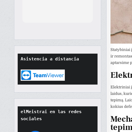
th
orted
though
t
tore
ard.
hat
Statybiniai
ult
ir remontas
Asistencia a distancia
t if
aptarsime p
won't
Elektr
o
their
Elektriniai 
laidus, kuri
tepimą. Laid
kokius defek
elMeistrai en las redes 
Mecha
sociales
tepi