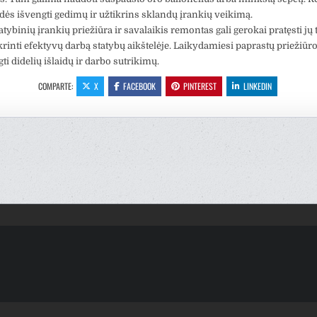
ės išvengti gedimų ir užtikrins sklandų įrankių veikimą.
tybinių įrankių priežiūra ir savalaikis remontas gali gerokai pratęsti j
ikrinti efektyvų darbą statybų aikštelėje. Laikydamiesi paprastų priežiūro
gti didelių išlaidų ir darbo sutrikimų.
COMPARTE:
X
FACEBOOK
PINTEREST
LINKEDIN
ación
as