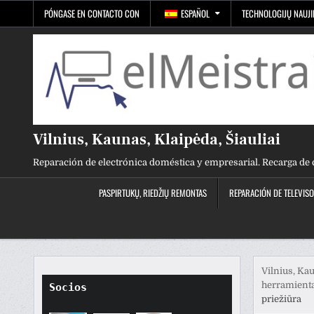
Ir
PÓNGASE EN CONTACTO CON
ESPAÑOL
TECHNOLOGIJŲ NAUJ
al
contenido
Vilnius, Kaunas, Klaipėda, Šiauliai
Reparación de electrónica doméstica y empresarial. Recarga de 
PASPIRTUKŲ, RIEDŽIŲ REMONTAS
REPARACIÓN DE TELEVIS
Vilnius, Kau
herramienta
Socios
priežiūra