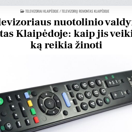
POSTÉE
TELEVIZORIAI KLAIPĖDOJE / TELEVIZORIŲ REMONTAS KLAIPĖDOJE
DANS
levizoriaus nuotolinio vald
tas Klaipėdoje: kaip jis veiki
ką reikia žinoti
tas Krv
Vytautas Ragaisis
3 metų
prieš 3 metų
Šis naudotojas paliko tik
Šis 
įvertinimą.
įver