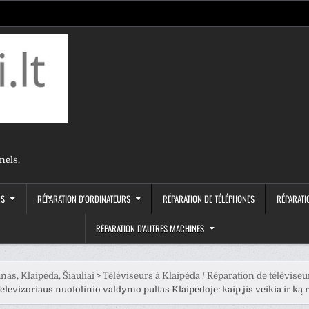
nels.
RS
RÉPARATION D'ORDINATEURS
RÉPARATION DE TÉLÉPHONES
RÉPARATI
RÉPARATION D'AUTRES MACHINES
nas, Klaipėda, Šiauliai
>
Téléviseurs à Klaipėda / Réparation de téléviseu
elevizoriaus nuotolinio valdymo pultas Klaipėdoje: kaip jis veikia ir ką r