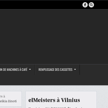
ON DE MACHINES À CAFÉ
REMPLISSAGE DES CASSETTES
rs à
elMeisters à Vilnius
eikia žinoti