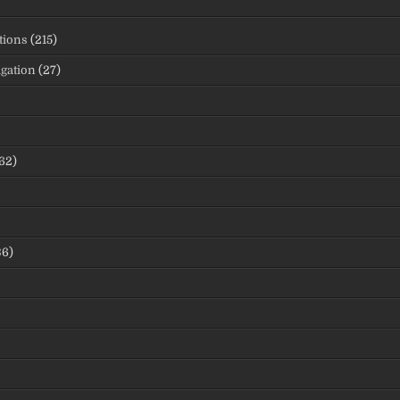
tions
(215)
igation
(27)
62)
36)