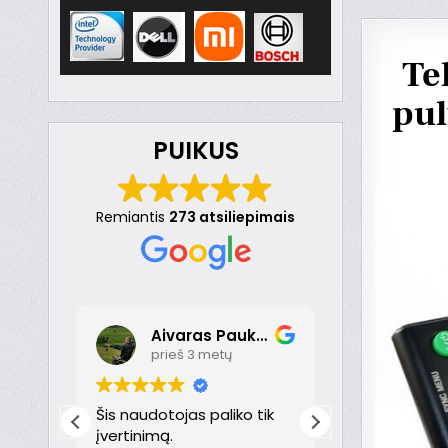
Te
pul
PUIKUS
Remiantis
273 atsiliepimais
Aivaras Paukste
Dona
prieš 3 metų
prieš 
nt
Šis naudotojas paliko tik
Puikiai!
just
įvertinimą.