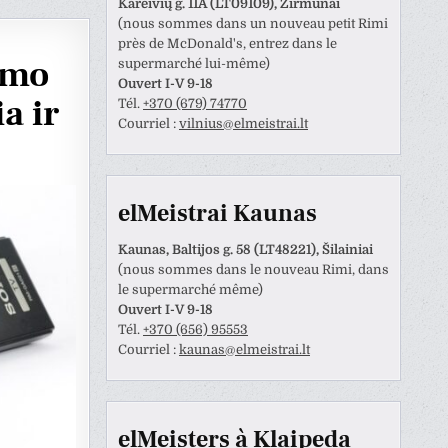
Kareivių g. 11A (LT09109), Žirmūnai
(nous sommes dans un nouveau petit Rimi
près de McDonald's, entrez dans le
ymo
supermarché lui-même)
Ouvert I-V 9-18
a ir
Tél.
+370 (679) 74770
Courriel :
vilnius@elmeistrai.lt
elMeistrai Kaunas
Kaunas, Baltijos g. 58 (LT48221), Šilainiai
(nous sommes dans le nouveau Rimi, dans
le supermarché même)
Ouvert I-V 9-18
Tél.
+370 (656) 95553
Anastazija Lukoševičienė
Darius Razmislevičius
Courriel :
kaunas@elmeistrai.lt
prieš 3 metų
prieš 3 metų
naudotojas paliko tik
Mandagus bendravimas ir
elMeisters à Klaipeda
tinimą.
greitai bei kokybiškai