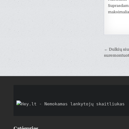
Suprasdami, 
maksimaliai
Naviga
← Dulkių siu
de
suremontuoti
l’artic
Catégories