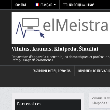
Skip
CONTACT
FRANÇAIS
TECHNOLOGIJŲ NAUJIENOS
to
content
Vilnius, Kaunas, Klaipėda, Šiauliai
Réparation d'appareils électroniques domestiques et profession
Remplissage de cartouches.
PASPIRTUKŲ, RIEDŽIŲ REMONTAS
RÉPARATION DE TÉLÉVISEU
Vilnius, Kau
Klaipėda
>
T
Partenaires