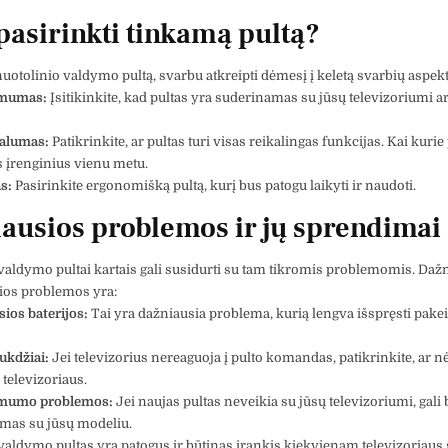
pasirinkti tinkamą pultą?
uotolinio valdymo pultą, svarbu atkreipti dėmesį į keletą svarbių aspekt
amumas:
Įsitikinkite, kad pultas yra suderinamas su jūsų televizoriumi ar
alumas:
Patikrinkite, ar pultas turi visas reikalingas funkcijas. Kai kurie 
is įrenginius vienu metu.
s:
Pasirinkite ergonomišką pultą, kurį bus patogu laikyti ir naudoti.
ausios problemos ir jų sprendimai
valdymo pultai kartais gali susidurti su tam tikromis problemomis. Dažn
ios problemos yra:
sios baterijos:
Tai yra dažniausia problema, kurią lengva išspręsti pakei
ukdžiai:
Jei televizorius nereaguoja į pulto komandas, patikrinkite, ar nė
r televizoriaus.
mumo problemos:
Jei naujas pultas neveikia su jūsų televizoriumi, gali b
mas su jūsų modeliu.
valdymo pultas yra patogus ir būtinas įrankis kiekvienam televizoriaus 