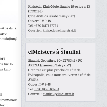
atliktas darbas.
Klaipėda, Klaipėdoje, Sausio 15-osios g. 13
(LT91136)
(prie Avitelos iškaba Taisykla7)
Ouvert I-V 9-18
Tél.
+370 (617) 77731
nikos dalis.
Courriel :
klaipeda@elmeistrai.lt
 savo
ų naudojimą?
elMeisters à Šiauliai
(RF)
Šiauliai, Gegužių g. 30 (LT78346), PC
is turi IR
ARENA (panneau Taisykla7)
ias kaip
(L'entrée est plus proche du côté de
l'Akropolis, vous nous trouverez à côté de
JYSK).
Ouvert I-V 9-18
Tél.
+370 (659) 83704
Courriel :
siauliai@elmeistrai.lt
Ši
televizoriaus.
liūčių.